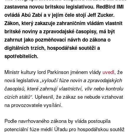
zastavena novou britskou legislativou.
RedBird IMI
ovládá Abú Zabí a v jejím čele stojí Jeff Zucker.
Zákon, který zakazuje zahraničním vládám vlastnit
britské noviny a zpravodajské časopisy, má být
zahrnut jako pozměňovací návrh do zákona o
digitálních trzích, hospodářské soutěži a
spotřebitelích.
Ministr kultury lord Parkinson jménem vlády
uvedl
, že
nová legislativa
„vyloučí fúze novin a zpravodajských
časopisů, které zahrnují vlastnictví, vliv nebo kontrolu
. Upřesnil, že zákaz se nebude vztahovat
cizích států“
na provozovatele vysílání.
Podle navrhovaného zákona by vláda postoupila
potenciální fúze médií Úřadu pro hospodářskou soutěž