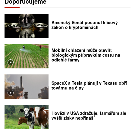
Doporučujeme
Americký Senát posunul klíčový
zákon o kryptoměnách
Mobilní chlazení může otevřít
biologickým přípravkům cestu na
odlehlé farmy
SpaceX a Tesla plánují v Texasu obří
továrnu na čipy
Hovězí v USA zdražuje, farmářům ale
vyšší zisky nepřináší