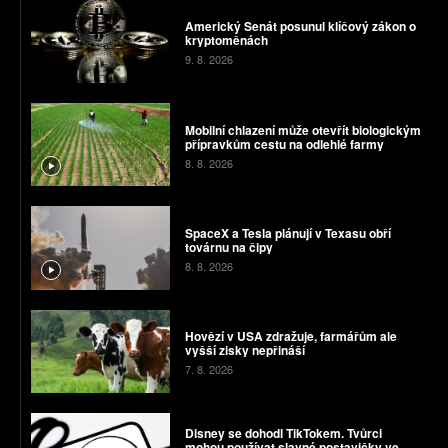
Americký Senát posunul klíčový zákon o
kryptoměnách
9. 8. 2026
Mobilní chlazení může otevřít biologickým
přípravkům cestu na odlehlé farmy
8. 8. 2026
SpaceX a Tesla plánují v Texasu obří
továrnu na čipy
8. 8. 2026
Hovězí v USA zdražuje, farmářům ale
vyšší zisky nepřináší
7. 8. 2026
Disney se dohodl TikTokem. Tvůrci
mohou používat slavné postavičky ve