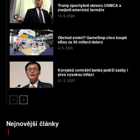
Trump zpochybnil obnovu USMCA a
znejistil americké farmáře
14. 6. 2026
Obchod století? GameStop chce koupit
eBay za 56 miliard dolarů
4. 5. 2026
Korejská centrální banka podrží sazby i
přes vysokou inflaci
21. 2. 2023
Nejnovější články