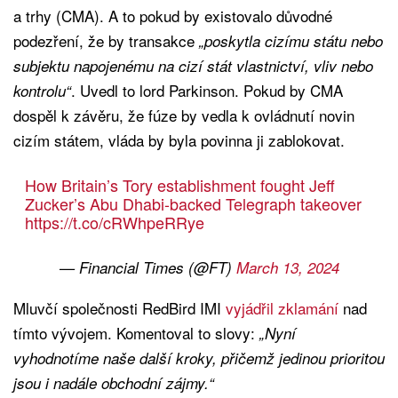
a trhy (CMA). A to pokud by existovalo důvodné
podezření, že by transakce
„poskytla cizímu státu nebo
subjektu napojenému na cizí stát vlastnictví, vliv nebo
. Uvedl to lord Parkinson. Pokud by CMA
kontrolu“
dospěl k závěru, že fúze by vedla k ovládnutí novin
cizím státem, vláda by byla povinna ji zablokovat.
How Britain’s Tory establishment fought Jeff
Zucker’s Abu Dhabi-backed Telegraph takeover
https://t.co/cRWhpeRRye
— Financial Times (@FT)
March 13, 2024
Mluvčí společnosti RedBird IMI
vyjádřil zklamání
nad
tímto vývojem. Komentoval to slovy:
„Nyní
vyhodnotíme naše další kroky, přičemž jedinou prioritou
jsou i nadále obchodní zájmy.“