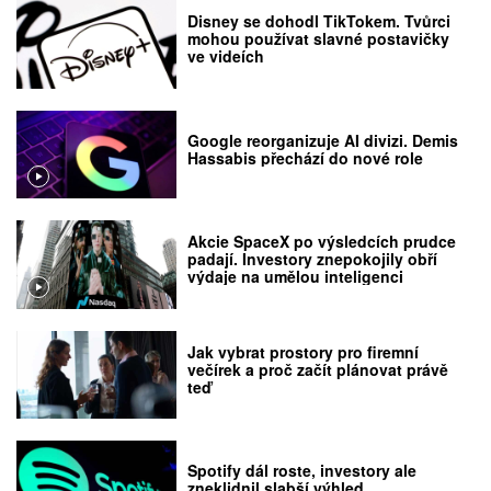
Disney se dohodl TikTokem. Tvůrci
mohou používat slavné postavičky
ve videích
Google reorganizuje AI divizi. Demis
Hassabis přechází do nové role
Akcie SpaceX po výsledcích prudce
padají. Investory znepokojily obří
výdaje na umělou inteligenci
Jak vybrat prostory pro firemní
večírek a proč začít plánovat právě
teď
Spotify dál roste, investory ale
zneklidnil slabší výhled