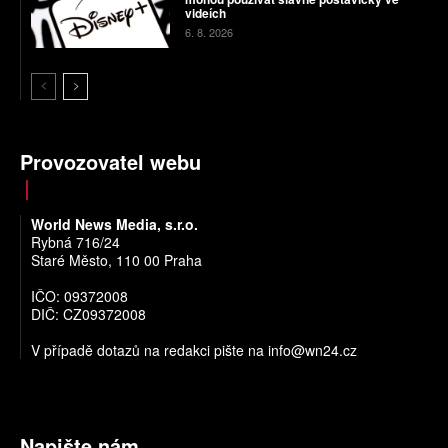
videích
6. 8. 2026
Provozovatel webu
World News Media, s.r.o.
Rybná 716/24
Staré Město, 110 00 Praha
IČO: 09372008
DIČ: CZ09372008
V případě dotazů na redakci pište na
info@wn24.cz
Napište nám