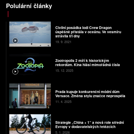
Polulární články
Civilní posádka lodi Crew Dragon
úspěšně přistála v oceánu. Ve vesmíru
strávila tři dny
19. 9. 2021
Zootropolis 2 míří k historickým
rekordům. Kina hlásí mimořádná čísla
15. 12. 2025
Prada kupuje konkurenční módní dům
Versace. Změna stylu značce neprospěla
11. 4. 2025
Strategie „China + 1“ a nová role střední
Evropy v dodavatelských řetězcích
5. 1. 2026