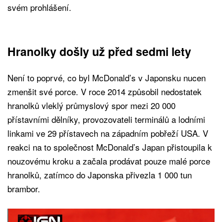
svém prohlášení.
Hranolky došly už před sedmi lety
Není to poprvé, co byl McDonald’s v Japonsku nucen
zmenšit své porce. V roce 2014 způsobil nedostatek
hranolků vleklý průmyslový spor mezi 20 000
přístavními dělníky, provozovateli terminálů a lodními
linkami ve 29 přístavech na západním pobřeží USA. V
reakci na to společnost McDonald’s Japan přistoupila k
nouzovému kroku a začala prodávat pouze malé porce
hranolků, zatímco do Japonska přivezla 1 000 tun
brambor.