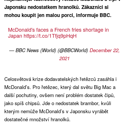
Japonsku nedostatkem hranolků. Zákazníci si
mohou koupit jen malou porci, informuje BBC.
McDonald's faces a French fries shortage in
Japan
https://t.co/1Tfjq9pHqH
— BBC News (World) (@BBCWorld)
December 22,
2021
Celosvětová krize dodavatelských řetězců zasáhla i
McDonald’s. Pro řetězec, který dal světu Big Mac a
další pochutiny, ovšem není problém dostatek čipů,
jako spíš chipsů. Jde o nedostatek brambor, kvůli
kterým nemůže McDonald’s v Japonsku vyrábět
dostatečné množství hranolků.