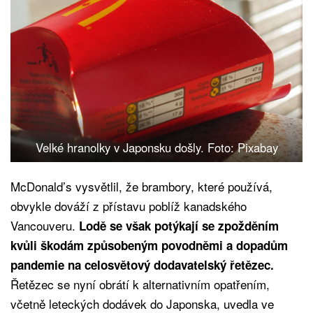
Velké hranolky v Japonsku došly. Foto: Pixabay
McDonald’s vysvětlil, že brambory, které používá,
obvykle dováží z přístavu poblíž kanadského
Vancouveru.
Lodě se však potýkají se zpožděním
kvůli škodám způsobeným povodněmi a dopadům
pandemie na celosvětový dodavatelský řetězec.
Řetězec se nyní obrátí k alternativním opatřením,
včetně leteckých dodávek do Japonska, uvedla ve