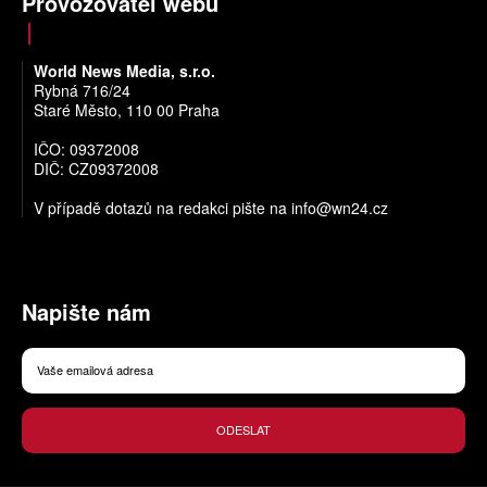
Provozovatel webu
World News Media, s.r.o.
Rybná 716/24
Staré Město, 110 00 Praha
IČO: 09372008
DIČ: CZ09372008
V případě dotazů na redakci pište na
info@wn24.cz
Napište nám
ODESLAT