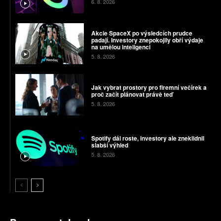
6. 8. 2026
Akcie SpaceX po výsledcích prudce
padají. Investory znepokojily obří výdaje
na umělou inteligenci
5. 8. 2026
Jak vybrat prostory pro firemní večírek a
proč začít plánovat právě teď
5. 8. 2026
Spotify dál roste, investory ale zneklidnil
slabší výhled
5. 8. 2026