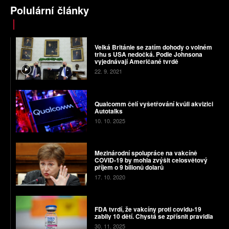
Polulární články
Velká Británie se zatím dohody o volném
trhu s USA nedočká. Podle Johnsona
vyjednávají Američané tvrdě
22. 9. 2021
Qualcomm čelí vyšetřování kvůli akvizici
Autotalks
10. 10. 2025
Mezinárodní spolupráce na vakcíně
COVID-19 by mohla zvýšit celosvětový
příjem o 9 bilionů dolarů
17. 10. 2020
FDA tvrdí, že vakcíny proti covidu-19
zabily 10 dětí. Chystá se zpřísnit pravidla
30. 11. 2025