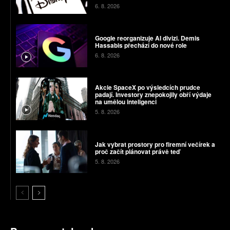
6. 8. 2026
Google reorganizuje AI divizi. Demis
Hassabis přechází do nové role
6. 8. 2026
Akcie SpaceX po výsledcích prudce
padají. Investory znepokojily obří výdaje
na umělou inteligenci
5. 8. 2026
Jak vybrat prostory pro firemní večírek a
proč začít plánovat právě teď
5. 8. 2026