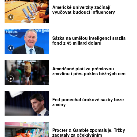
Americké univerzity začínají
vyučovat budoucí influencery
Sázka na umělou inteligenci srazila
fond z 45 miliard dolarů
Američané platí za prémiovou
zmrzlinu i přes pokles běžných cen
Fed ponechal úrokové sazby beze
změny
Procter & Gamble zpomaluje. Tržby
zaostaly za očekáváním