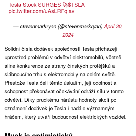
Tesla Stock SURGES 🚀
$TSLA
pic.twitter.com/uAsLRFqlav
— stevenmarkryan (@stevenmarkryan)
April 30,
2024
Solidní čísla dodávek společnosti Tesla přicházejí
uprostřed problémů v odvětví elektromobilů, včetně
silné konkurence ze strany čínských protějšků a
slábnoucího trhu s elektromobily na celém světě.
Přestože Tesla čelí těmto úskalím, její odolnost a
schopnost překonávat očekávání odráží sílu v tomto
odvětví. Díky prudkému nárůstu hodnoty akcií po
oznámení dodávek je Tesla i nadále významným
hráčem, který utváří budoucnost elektrických vozidel.
Musk je optimistický