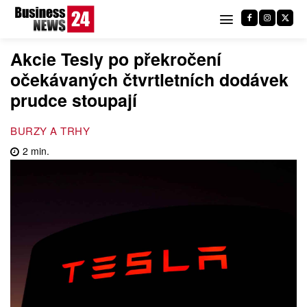
Akcie Tesly po překročení
očekávaných čtvrtletních dodávek
prudce stoupají
BURZY A TRHY
2
min.