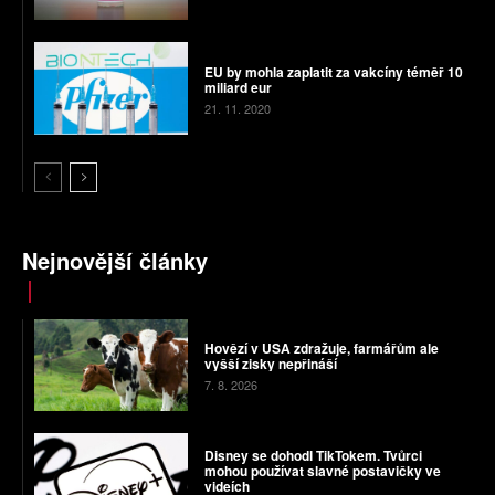
EU by mohla zaplatit za vakcíny téměř 10
miliard eur
21. 11. 2020
Nejnovější články
Hovězí v USA zdražuje, farmářům ale
vyšší zisky nepřináší
7. 8. 2026
Disney se dohodl TikTokem. Tvůrci
mohou používat slavné postavičky ve
videích