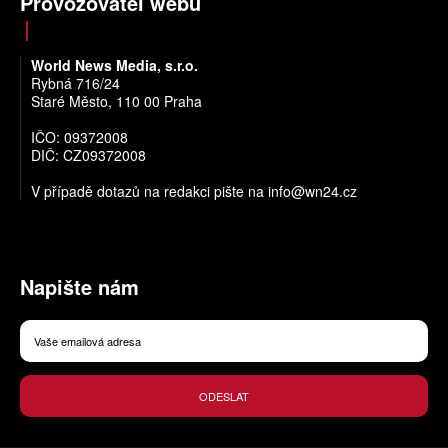
Provozovatel webu
World News Media, s.r.o.
Rybná 716/24
Staré Město, 110 00 Praha
IČO: 09372008
DIČ: CZ09372008
V případě dotazů na redakci pište na
info@wn24.cz
Napište nám
ODESLAT