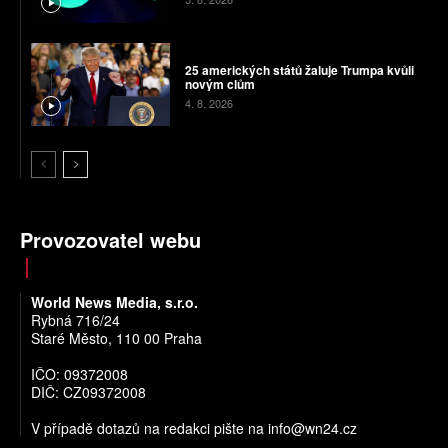
25 amerických států žaluje Trumpa kvůli
novým clům
4. 8. 2026
Provozovatel webu
World News Media, s.r.o.
Rybná 716/24
Staré Město, 110 00 Praha
IČO: 09372008
DIČ: CZ09372008
V případě dotazů na redakci pište na
info@wn24.cz