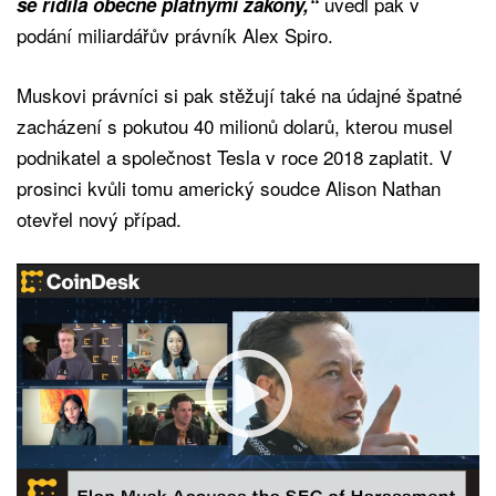
uvedl pak v
se řídila obecně platnými zákony,“
podání miliardářův právník Alex Spiro.
Muskovi právníci si pak stěžují také na údajné špatné
zacházení s pokutou 40 milionů dolarů, kterou musel
podnikatel a společnost Tesla v roce 2018 zaplatit. V
prosinci kvůli tomu americký soudce Alison Nathan
otevřel nový případ.