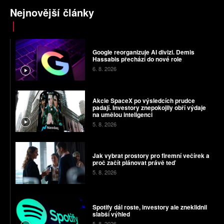
Nejnovější články
Google reorganizuje AI divizi. Demis
Hassabis přechází do nové role
6. 8. 2026
Akcie SpaceX po výsledcích prudce
padají. Investory znepokojily obří výdaje
na umělou inteligenci
5. 8. 2026
Jak vybrat prostory pro firemní večírek a
proč začít plánovat právě teď
5. 8. 2026
Spotify dál roste, investory ale zneklidnil
slabší výhled
5. 8. 2026