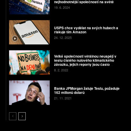
nejhodnotnější společností na světě
19. 6. 2024
USPS chce vydělat na svých hubech a
riskuje tím Amazon
24. 12. 2025
Velké společnosti většinou neuspějí v
testu čistého nulového klimatického
závazku, jejich reporty jsou často
zavádějící
8. 2. 2022
Banka JPMorgan žaluje Teslu, požaduje
162 milionů dolarů
21. 11. 2021