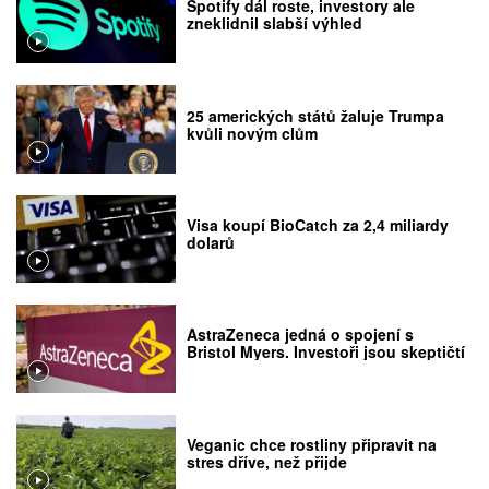
Spotify dál roste, investory ale
zneklidnil slabší výhled
25 amerických států žaluje Trumpa
kvůli novým clům
Visa koupí BioCatch za 2,4 miliardy
dolarů
AstraZeneca jedná o spojení s
Bristol Myers. Investoři jsou skeptičtí
Veganic chce rostliny připravit na
stres dříve, než přijde