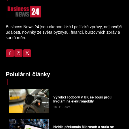
Business News 24 jsou ekonomické i politické zprávy, nejnovější
události, novinky ze světa byznysu, financí, burzovních zpráv a
kurzů měn.
Polulární články
Výrobci i odbory v UK se bouří proti
kvótám na elektromobily
18. 11. 2024
Nvidia překonala Microsoft a stala se