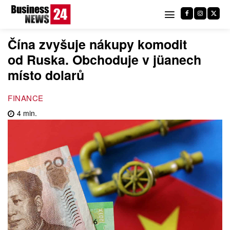
Čína zvyšuje nákupy komodit
od Ruska. Obchoduje v jüanech
místo dolarů
FINANCE
4
min.