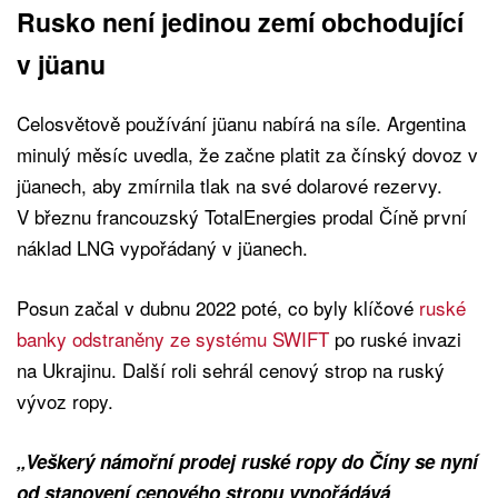
Rusko není jedinou zemí obchodující
v jüanu
Celosvětově používání jüanu nabírá na síle. Argentina
minulý měsíc uvedla, že začne platit za čínský dovoz v
jüanech, aby zmírnila tlak na své dolarové rezervy.
V březnu francouzský TotalEnergies prodal Číně první
náklad LNG vypořádaný v jüanech.
Posun začal v dubnu 2022 poté, co byly klíčové
ruské
banky odstraněny ze systému SWIFT
po ruské invazi
na Ukrajinu. Další roli sehrál cenový strop na ruský
vývoz ropy.
„Veškerý námořní prodej ruské ropy do Číny se nyní
od stanovení cenového stropu vypořádává