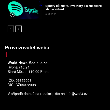
Spotify dál roste, investory ale zneklidnil
slabší výhled
5. 8. 2026
Provozovatel webu
World News Media, s.r.o.
Rybná 716/24
Staré Město, 110 00 Praha
IČO: 09372008
DIČ: CZ09372008
V případě dotazů na redakci pište na
info@wn24.cz