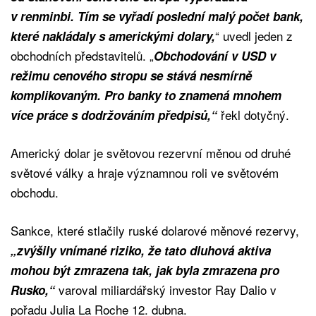
v renminbi. Tím se vyřadí poslední malý počet bank,
“ uvedl jeden z
které nakládaly s americkými dolary,
obchodních představitelů. „
Obchodování v USD v
režimu cenového stropu se stává nesmírně
komplikovaným. Pro banky to znamená mnohem
řekl dotyčný.
více práce s dodržováním předpisů,“
Americký dolar je světovou rezervní měnou od druhé
světové války a hraje významnou roli ve světovém
obchodu.
Sankce, které stlačily ruské dolarové měnové rezervy,
„zvýšily vnímané riziko, že tato dluhová aktiva
mohou být zmrazena tak, jak byla zmrazena pro
varoval miliardářský investor Ray Dalio v
Rusko,“
pořadu Julia La Roche 12. dubna.