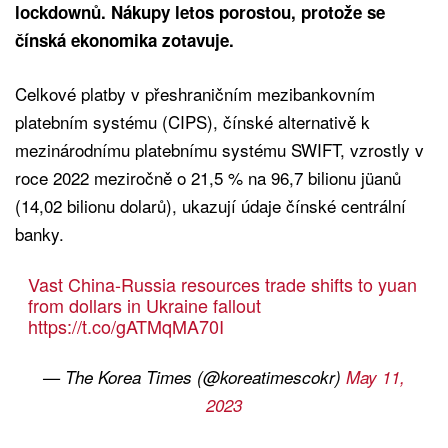
lockdownů. Nákupy letos porostou, protože se
čínská ekonomika zotavuje.
Celkové platby v přeshraničním mezibankovním
platebním systému (CIPS), čínské alternativě k
mezinárodnímu platebnímu systému SWIFT, vzrostly v
roce 2022 meziročně o 21,5 % na 96,7 bilionu jüanů
(14,02 bilionu dolarů), ukazují údaje čínské centrální
banky.
Vast China-Russia resources trade shifts to yuan
from dollars in Ukraine fallout
https://t.co/gATMqMA70I
— The Korea Times (@koreatimescokr)
May 11,
2023