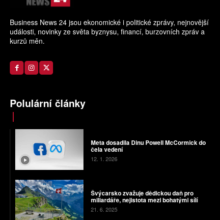
Business News 24 jsou ekonomické i politické zprávy, nejnovější
události, novinky ze světa byznysu, financí, burzovních zpráv a
kurzů měn.
Polulární články
Meta dosadila Dinu Powell McCormick do
čela vedení
12. 1. 2026
Švýcarsko zvažuje dědickou daň pro
miliardáře, nejistota mezi bohatými sílí
21. 6. 2025