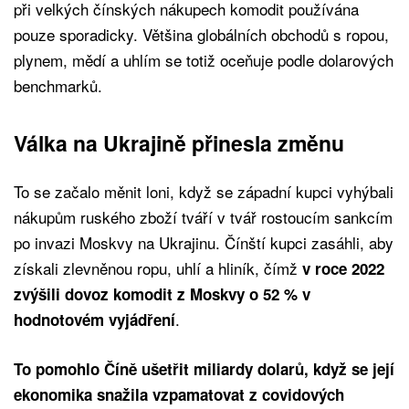
při velkých čínských nákupech komodit používána
pouze sporadicky. Většina globálních obchodů s ropou,
plynem, mědí a uhlím se totiž oceňuje podle dolarových
benchmarků.
Válka na Ukrajině přinesla změnu
To se začalo měnit loni, když se západní kupci vyhýbali
nákupům ruského zboží tváří v tvář rostoucím sankcím
po invazi Moskvy na Ukrajinu. Čínští kupci zasáhli, aby
získali zlevněnou ropu, uhlí a hliník, čímž
v roce 2022
zvýšili dovoz komodit z Moskvy o 52 % v
.
hodnotovém vyjádření
To pomohlo Číně ušetřit miliardy dolarů, když se její
ekonomika snažila vzpamatovat z covidových