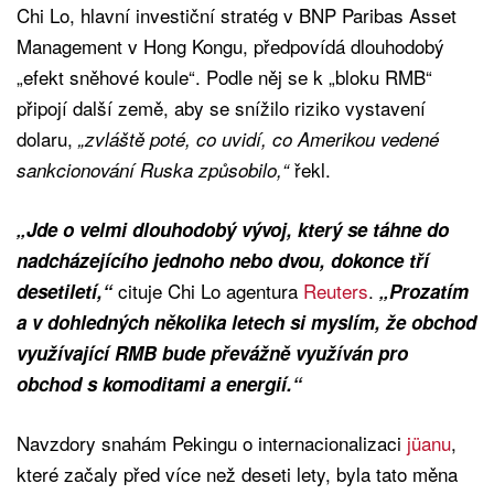
Chi Lo, hlavní investiční stratég v BNP Paribas Asset
Management v Hong Kongu, předpovídá dlouhodobý
„efekt sněhové koule“. Podle něj se k „bloku RMB“
připojí další země, aby se snížilo riziko vystavení
dolaru,
„zvláště poté, co uvidí, co Amerikou vedené
řekl.
sankcionování Ruska způsobilo,“
„Jde o velmi dlouhodobý vývoj, který se táhne do
nadcházejícího jednoho nebo dvou, dokonce tří
cituje Chi Lo agentura
Reuters
.
desetiletí,“
„Prozatím
a v dohledných několika letech si myslím, že obchod
využívající RMB bude převážně využíván pro
obchod s komoditami a energií.“
Navzdory snahám Pekingu o internacionalizaci
jüanu
,
které začaly před více než deseti lety, byla tato měna