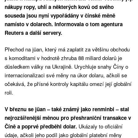
nákupy ropy, uhlí a některých kovů od svého
souseda jsou nyní vypořádány v čínské měně
namísto v dolarech. Informovala o tom agentura
Reuters a další servery.
Přechod na jüan, který má zaplatit za většinu obchodu
s komoditami v hodnotě zhruba 88 miliard dolarů je
důsledkem války na Ukrajině. Urychluje snahy Číny o
internacionalizaci své měny na úkor dolaru, ačkoli se
očekává, že přísné kontroly kapitálu omezí její globální
roli.
V březnu se jüan – také známý jako renminbi – stal
nejrozšířenější měnou pro přeshraniční transakce v
Ukázaly to oficiální
Číně a poprvé předběhl dolar.
údaje, ačkoli jeho podíl jako globální platební měny