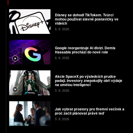
Disney se dohodl TikTokem. Tvůrci
mohou používat slavné postavičky ve
videích
6. 8. 2026
Google reorganizuje AI divizi. Demis
Hassabis přechází do nové role
6. 8. 2026
Akcie SpaceX po výsledcích prudce
padají. Investory znepokojily obří výdaje
na umělou inteligenci
5. 8. 2026
Jak vybrat prostory pro firemní večírek a
proč začít plánovat právě teď
5. 8. 2026