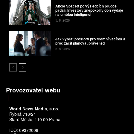
Akcie SpaceX po výsledcích prudce
padají. Investory znepokojily obří výdaje
na umělou inteligenci
5. 8. 2026
Jak vybrat prostory pro firemní večírek a
proč začít plánovat právě teď
5. 8. 2026
Provozovatel webu
World News Media, s.r.o.
Rybná 716/24
Staré Město, 110 00 Praha
IČO: 09372008