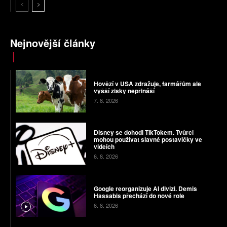
Nejnovější články
Hovězí v USA zdražuje, farmářům ale
vyšší zisky nepřináší
7. 8. 2026
Disney se dohodl TikTokem. Tvůrci
mohou používat slavné postavičky ve
videích
6. 8. 2026
Google reorganizuje AI divizi. Demis
Hassabis přechází do nové role
6. 8. 2026