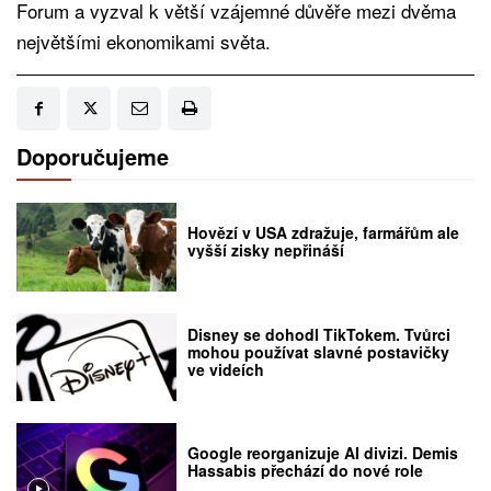
Forum a vyzval k větší vzájemné důvěře mezi dvěma
největšími ekonomikami světa.
Doporučujeme
Hovězí v USA zdražuje, farmářům ale
vyšší zisky nepřináší
Disney se dohodl TikTokem. Tvůrci
mohou používat slavné postavičky
ve videích
Google reorganizuje AI divizi. Demis
Hassabis přechází do nové role