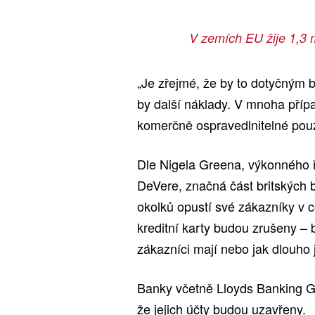
V zemích EU žije 1,3 mi
„Je zřejmé, že by to dotyčným b
by další náklady. V mnoha příp
komerčně ospravedlnitelné pouze
Dle Nigela Greena, výkonného ře
DeVere, značná část britských 
okolků opustí své zákazníky v 
kreditní karty budou zrušeny – 
zákazníci mají nebo jak dlouho j
Banky včetně Lloyds Banking Gr
že jejich účty budou uzavřeny.