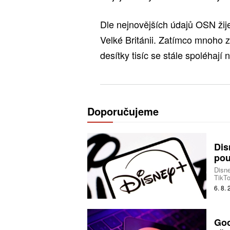
Dle nejnovějších údajů OSN žij
Velké Británii. Zatímco mnoho z
desítky tisíc se stále spoléhají 
Doporučujeme
Dis
pou
Disne
TikTo
produ
6. 8.
Goo