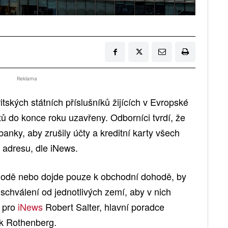
Reklama
itských státních příslušníků žijících v Evropské
tů do konce roku uzavřeny. Odborníci tvrdí, že
banky, aby zrušily účty a kreditní karty všech
u adresu, dle iNews.
ohodě nebo dojde pouze k obchodní dohodě, by
chválení od jednotlivých zemí, aby v nich
l pro
iNews
Robert Salter, hlavní poradce
ck Rothenberg.