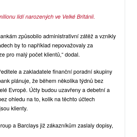
lionu lidí narozených ve Velké Británii.
ankám způsobilo administrativní zátěž a vznikly
adech by to například nepovažovaly za
 pro malý počet klientů,“ dodal.
ditele a zakladatele finanční poradní skupiny
bank plánuje, že během několika týdnů bez
celé Evropě. Účty budou uzavřeny a debetní a
bez ohledu na to, kolik na těchto účtech
sou klienty.
oup a Barclays již zákazníkům zaslaly dopisy,