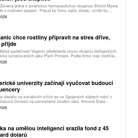
Zeneca jedná s americkou farmaceutickou skupinou Bristol Myers
b o možném spojení. Pokud by firmy našly shodu, vznikl by
 z největších výrobců léků na světě s hodnotou téměř 400 miliard
 2026
ů.
anic chce rostliny připravit na stres dříve,
 přijde
lská společnost Veganic představila novou skupinu biologických
avků označovaných jako Plant Primers. Podle firmy mají rostlinám
t biologické signály, které je připraví na pozdější stres. Cílem není
 2026
vat plodiny neustále v pohotovosti, ale umožnit jim rychleji spustit
ní obranné a adaptační procesy.
rické univerzity začínají vyučovat budoucí
luencery
a obsahu na sociálních sítích se ve Spojených státech mění z
časové činnosti na samostatný studijní obor. Arizona State
rsity připravila bakalářský program zaměřený na tvorbu obsahu.
 2026
use University zase spouští vedlejší studijní program pro
ce o digitální podnikání a ekonomiku tvůrců.
ka na umělou inteligenci srazila fond z 45
iard dolarů