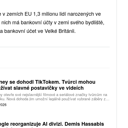
e v zemích EU 1,3 milionu lidí narozených ve
 nich má bankovní účty v zemi svého bydliště,
na bankovní účet ve Velké Británii.
ney se dohodl TikTokem. Tvůrci mohou
žívat slavné postavičky ve videích
y otevře své nejslavnější filmové a seriálové značky tvůrcům na
ku. Nová dohoda jim umožní legálně používat vybrané záběry z
kce studia a sdílet vlastní videa také na platformě Disney Verts.
 2026
gle reorganizuje AI divizi. Demis Hassabis