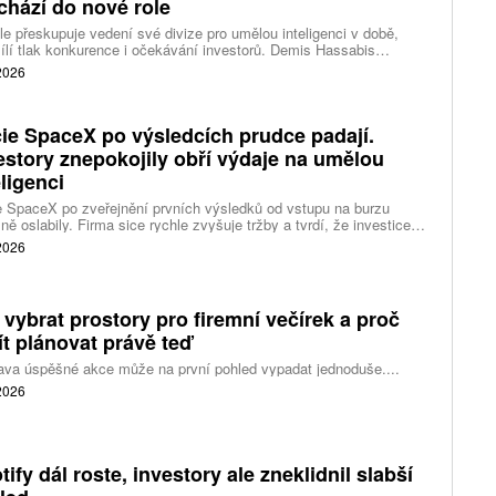
chází do nové role
e přeskupuje vedení své divize pro umělou inteligenci v době,
ílí tlak konkurence i očekávání investorů. Demis Hassabis
vá každodenní řízení DeepMind a zaměří se na vývoj pokročilé
 2026
 inteligence i její dopad na společnost.
ie SpaceX po výsledcích prudce padají.
estory znepokojily obří výdaje na umělou
eligenci
 SpaceX po zveřejnění prvních výsledků od vstupu na burzu
ně oslabily. Firma sice rychle zvyšuje tržby a tvrdí, že investice
ělé inteligence se vracejí mnohem rychleji než dříve, investoři ale
 2026
eší, zda je tempo rekordních výdajů dlouhodobě udržitelné.
 vybrat prostory pro firemní večírek a proč
ít plánovat právě teď
ava úspěšné akce může na první pohled vypadat jednoduše....
 2026
tify dál roste, investory ale zneklidnil slabší