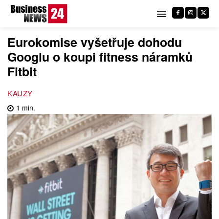
Eurokomise vyšetřuje dohodu
Googlu o koupi fitness náramků
Fitbit
KAUZY
1
min.