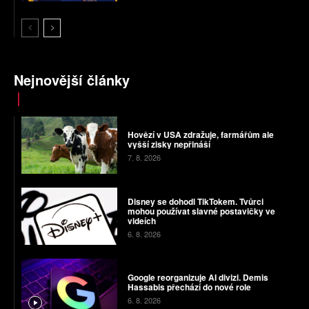
Nejnovější články
Hovězí v USA zdražuje, farmářům ale
vyšší zisky nepřináší
7. 8. 2026
Disney se dohodl TikTokem. Tvůrci
mohou používat slavné postavičky ve
videích
6. 8. 2026
Google reorganizuje AI divizi. Demis
Hassabis přechází do nové role
6. 8. 2026