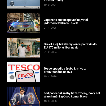
strávila tři dny
19. 9. 2021
Japonsko znovu spouští největší
jadernou elektrárnu světa
21. 1. 2026
Brexit stojí britské vývozce potravin do
EU 170 milionů liber navíc
21. 2. 2024
Tesco spustilo výrobu krmiva z
přebytečného pečiva
19. 4. 2026
Fed ponechal sazby beze změny, nový šéf
Warsh mění způsob komunikace
18. 6. 2026