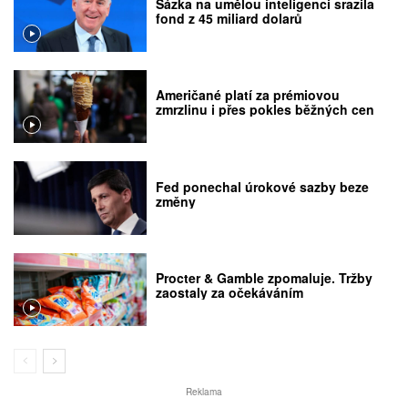
Sázka na umělou inteligenci srazila
fond z 45 miliard dolarů
Američané platí za prémiovou
zmrzlinu i přes pokles běžných cen
Fed ponechal úrokové sazby beze
změny
Procter & Gamble zpomaluje. Tržby
zaostaly za očekáváním
Reklama