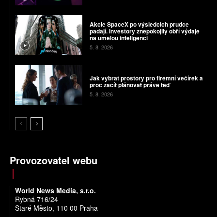
Akcie SpaceX po výsledcích prudce
padají. Investory znepokojily obří výdaje
na umělou inteligenci
5. 8. 2026
Jak vybrat prostory pro firemní večírek a
proč začít plánovat právě teď
5. 8. 2026
Provozovatel webu
World News Media, s.r.o.
Rybná 716/24
Staré Město, 110 00 Praha