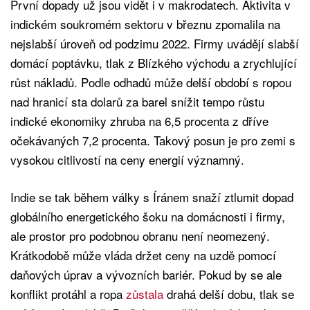
První dopady už jsou vidět i v makrodatech. Aktivita v
indickém soukromém sektoru v březnu zpomalila na
nejslabší úroveň od podzimu 2022. Firmy uvádějí slabší
domácí poptávku, tlak z Blízkého východu a zrychlující
růst nákladů. Podle odhadů může delší období s ropou
nad hranicí sta dolarů za barel snížit tempo růstu
indické ekonomiky zhruba na 6,5 procenta z dříve
očekávaných 7,2 procenta. Takový posun je pro zemi s
vysokou citlivostí na ceny energií významný.
Indie se tak během války s Íránem snaží ztlumit dopad
globálního energetického šoku na domácnosti i firmy,
ale prostor pro podobnou obranu není neomezený.
Krátkodobě může vláda držet ceny na uzdě pomocí
daňových úprav a vývozních bariér. Pokud by se ale
konflikt protáhl a ropa
zůstala
drahá delší dobu, tlak se