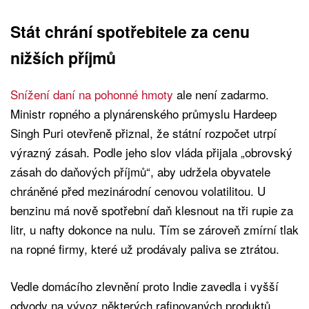
Stát chrání spotřebitele za cenu
nižších příjmů
Snížení daní na pohonné hmoty
ale není zadarmo.
Ministr ropného a plynárenského průmyslu Hardeep
Singh Puri otevřeně přiznal, že státní rozpočet utrpí
výrazný zásah. Podle jeho slov vláda přijala „obrovský
zásah do daňových příjmů“, aby udržela obyvatele
chráněné před mezinárodní cenovou volatilitou. U
benzinu má nově spotřební daň klesnout na tři rupie za
litr, u nafty dokonce na nulu. Tím se zároveň zmírní tlak
na ropné firmy, které už prodávaly paliva se ztrátou.
Vedle domácího zlevnění proto Indie zavedla i vyšší
odvody na vývoz některých rafinovaných produktů.