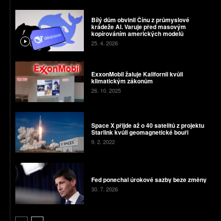
Bílý dům obvinil Čínu z průmyslové
krádeže AI. Varuje před masovým
kopírováním amerických modelů
25. 4. 2026
ExxonMobil žaluje Kalifornii kvůli
klimatickým zákonům
26. 10. 2025
Space X přijde až o 40 satelitů z projektu
Starlink kvůli geomagnetické bouři
9. 2. 2022
Fed ponechal úrokové sazby beze změny
30. 7. 2026