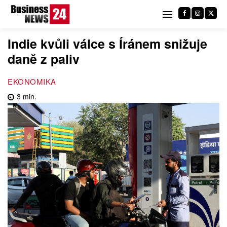
Indie kvůli válce s Íránem snižuje
daně z paliv
EKONOMIKA
3
min.