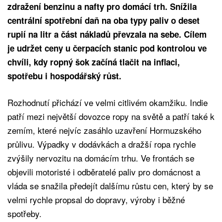
zdražení benzinu a nafty pro domácí trh. Snížila
centrální spotřební daň na oba typy paliv o deset
rupií na litr a část nákladů převzala na sebe. Cílem
je udržet ceny u čerpacích stanic pod kontrolou ve
chvíli, kdy ropný šok začíná tlačit na inflaci,
spotřebu i hospodářský růst.
Rozhodnutí přichází ve velmi citlivém okamžiku. Indie
patří mezi největší dovozce ropy na světě a patří také k
zemím, které nejvíc zasáhlo uzavření Hormuzského
průlivu. Výpadky v dodávkách a dražší ropa rychle
zvýšily nervozitu na domácím trhu. Ve frontách se
objevili motoristé i odběratelé paliv pro domácnost a
vláda se snažila předejít dalšímu růstu cen, který by se
velmi rychle propsal do dopravy, výroby i běžné
spotřeby.