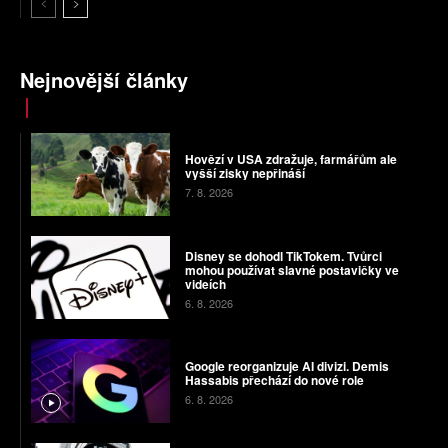
Nejnovější články
Hovězí v USA zdražuje, farmářům ale
vyšší zisky nepřináší
7. 8. 2026
Disney se dohodl TikTokem. Tvůrci
mohou používat slavné postavičky ve
videích
6. 8. 2026
Google reorganizuje AI divizi. Demis
Hassabis přechází do nové role
6. 8. 2026