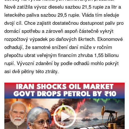
Nově zatížila vývoz dieselu sazbou 21,5 rupie za litr a
leteckého paliva sazbou 29,5 rupie. Vláda tím sleduje
dvojí cíl. Chce zajistit dostatečnou dostupnost paliv pro
domácí spotřebu a zároveň aspoň částečně vykrýt
rozpočtový výpadek po daňových škrtech. Ekonomové
odhadují, že samotné snížení daní může v ročním
přepočtu ubrat veřejným financím zhruba 1,55 bilionu
rupií. Vývozní zdanění by podle odhadů mohlo pokrýt
asi dvě pětiny této ztráty.