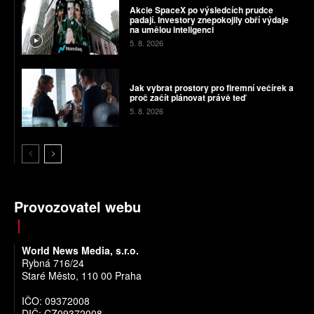
Akcie SpaceX po výsledcích prudce
padají. Investory znepokojily obří výdaje
na umělou inteligenci
5. 8. 2026
Jak vybrat prostory pro firemní večírek a
proč začít plánovat právě teď
5. 8. 2026
Provozovatel webu
World News Media, s.r.o.
Rybná 716/24
Staré Město, 110 00 Praha
IČO: 09372008
DIČ: CZ09372008