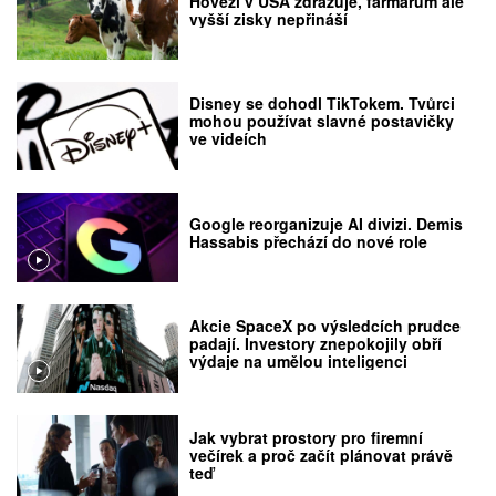
Hovězí v USA zdražuje, farmářům ale
vyšší zisky nepřináší
Disney se dohodl TikTokem. Tvůrci
mohou používat slavné postavičky
ve videích
Google reorganizuje AI divizi. Demis
Hassabis přechází do nové role
Akcie SpaceX po výsledcích prudce
padají. Investory znepokojily obří
výdaje na umělou inteligenci
Jak vybrat prostory pro firemní
večírek a proč začít plánovat právě
teď