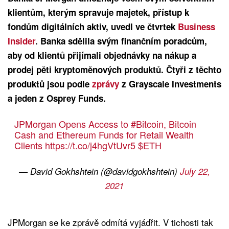
klientům, kterým spravuje majetek, přístup k
fondům digitálních aktiv, uvedl ve čtvrtek
Business
Insider
. Banka sdělila svým finančním poradcům,
aby od klientů přijímali objednávky na nákup a
prodej pěti kryptoměnových produktů. Čtyři z těchto
produktů jsou podle
zprávy
z Grayscale Investments
a jeden z Osprey Funds.
JPMorgan Opens Access to
#Bitcoin
, Bitcoin
Cash and Ethereum Funds for Retail Wealth
Clients
https://t.co/j4hgVtUvr5
$ETH
— David Gokhshtein (@davidgokhshtein)
July 22,
2021
JPMorgan se ke zprávě odmítá vyjádřit. V tichosti tak