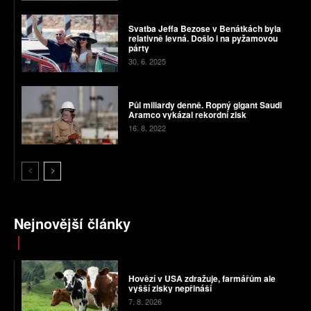
Svatba Jeffa Bezose v Benátkách byla
relativně levná. Došlo i na pyžamovou
párty
30. 6. 2025
Půl miliardy denně. Ropný gigant Saudi
Aramco vykázal rekordní zisk
16. 8. 2022
Nejnovější články
Hovězí v USA zdražuje, farmářům ale
vyšší zisky nepřináší
7. 8. 2026