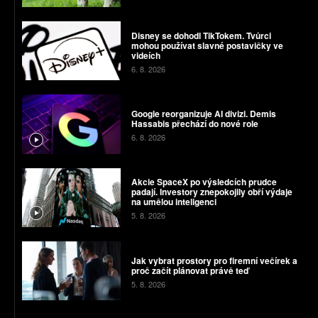
Disney se dohodl TikTokem. Tvůrci
mohou používat slavné postavičky ve
videích
6. 8. 2026
Google reorganizuje AI divizi. Demis
Hassabis přechází do nové role
6. 8. 2026
Akcie SpaceX po výsledcích prudce
padají. Investory znepokojily obří výdaje
na umělou inteligenci
5. 8. 2026
Jak vybrat prostory pro firemní večírek a
proč začít plánovat právě teď
5. 8. 2026