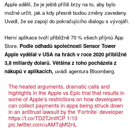
Apple sdělil, že je ještě příliš brzy na to, aby bylo
možné určit, jak a kdy přesně budou změny zavedeny.
Uvedl, že se zapojí do pokračujícího dialogu s vývojáři.
Herní aplikace tvoří přibližně 70 % všech příjmů App
Store.
Podle odhadů společnosti Sensor Tower
Apple vydělal v USA na hrách v roce 2020 přibližně
3,8 miliardy dolarů. Většina z toho pocházela z
uvádí agentura Bloomberg.
nákupů v aplikacích,
The heated arguments, dramatic calls and
highlights in the Apple vs Epic trial that results in
some of Apple’s restrictions on how developers
can collect payments in apps being struck down
in an antitrust lawsuit by the ‘Fortnite’ developer
https://t.co/TD2TJmlfCP
1/10
pic.twitter.com/uAMTqMf2nL