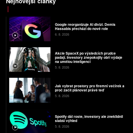
Nejnovější články
Google reorganizuje AI divizi. Demis
Hassabis přechází do nové role
6. 8. 2026
Akcie SpaceX po výsledcích prudce
padají. Investory znepokojily obří výdaje
na umělou inteligenci
5. 8. 2026
Jak vybrat prostory pro firemní večírek a
proč začít plánovat právě teď
5. 8. 2026
Spotify dál roste, investory ale zneklidnil
slabší výhled
5. 8. 2026