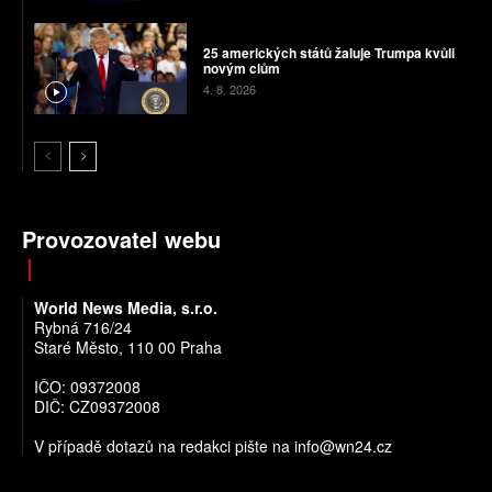
25 amerických států žaluje Trumpa kvůli
novým clům
4. 8. 2026
Provozovatel webu
World News Media, s.r.o.
Rybná 716/24
Staré Město, 110 00 Praha
IČO: 09372008
DIČ: CZ09372008
V případě dotazů na redakci pište na
info@wn24.cz