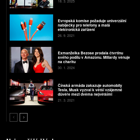
18. 3. 2025
Evropská komise požaduje univerzální
nabíječky pro telefony a malá
elektronická zařízení
26. 9. 2021
Exmanželka Bezose prodala čtvrtinu
svého podílu v Amazonu. Miliardy věnuje
na charitu
30. 1. 2024
Čínská armáda zakazuje automobily
Tesla, Musk vyzval k větší vzájemné
důvěře mezi dvěma největšími
ekonomikami světa
21. 3. 2021