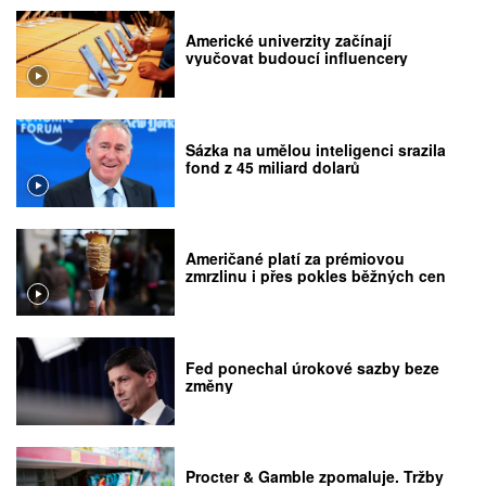
Americké univerzity začínají
vyučovat budoucí influencery
Sázka na umělou inteligenci srazila
fond z 45 miliard dolarů
Američané platí za prémiovou
zmrzlinu i přes pokles běžných cen
Fed ponechal úrokové sazby beze
změny
Procter & Gamble zpomaluje. Tržby