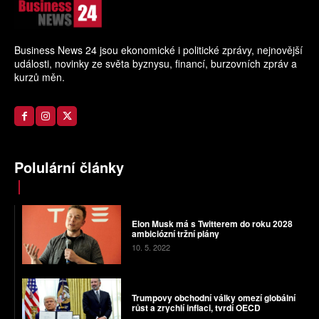
Business News 24 jsou ekonomické i politické zprávy, nejnovější
události, novinky ze světa byznysu, financí, burzovních zpráv a
kurzů měn.
Polulární články
Elon Musk má s Twitterem do roku 2028
ambiciózní tržní plány
10. 5. 2022
Trumpovy obchodní války omezí globální
růst a zrychlí inflaci, tvrdí OECD