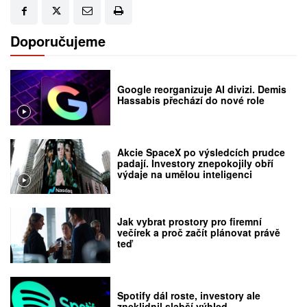
Doporučujeme
Google reorganizuje AI divizi. Demis
Hassabis přechází do nové role
Akcie SpaceX po výsledcích prudce
padají. Investory znepokojily obří
výdaje na umělou inteligenci
Jak vybrat prostory pro firemní
večírek a proč začít plánovat právě
teď
Spotify dál roste, investory ale
zneklidnil slabší výhled