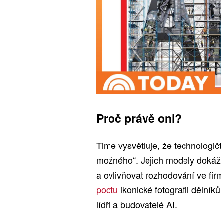
Proč právě oni?
Time vysvětluje, že technologičt
možného“. Jejich modely dokáží 
a ovlivňovat rozhodování ve firm
poctu
ikonické fotografii dělníků
lídři a budovatelé AI.