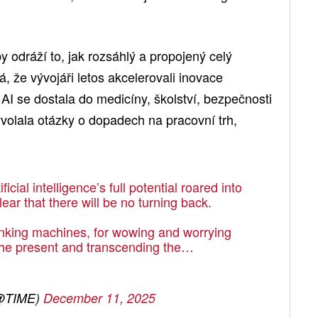
 odráží to, jak rozsáhlý a propojený celý
, že vývojáři letos akcelerovali inovace
I se dostala do medicíny, školství, bezpečnosti
yvolala otázky o dopadech na pracovní trh,
cial intelligence’s full potential roared into
ar that there will be no turning back.
hinking machines, for wowing and worrying
 the present and transcending the…
@TIME)
December 11, 2025