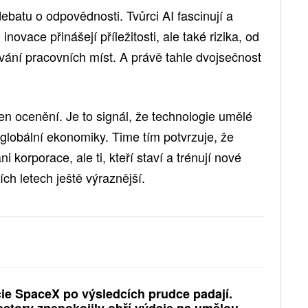
batu o odpovědnosti. Tvůrci AI fascinují a
inovace přinášejí příležitosti, ale také rizika, od
ání pracovních míst. A právě tahle dvojsečnost
en ocenění. Je to signál, že technologie umělé
u globální ekonomiky. Time tím potvrzuje, že
ni korporace, ale ti, kteří staví a trénují nové
ích letech ještě výraznější.
ie SpaceX po výsledcích prudce padají.
estory znepokojily obří výdaje na umělou