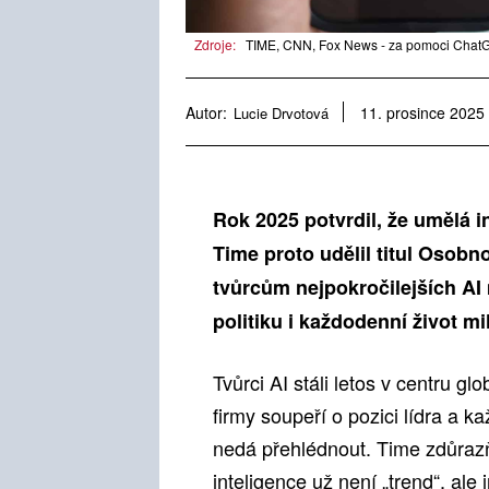
Zdroje:
TIME, CNN, Fox News - za pomoci ChatG
Autor:
Lucie Drvotová
11. prosince 2025
Rok 2025 potvrdil, že umělá 
Time proto udělil titul Osobn
tvůrcům nejpokročilejších AI
politiku i každodenní život mili
Tvůrci AI stáli letos v centru gl
firmy soupeří o pozici lídra a k
nedá přehlédnout. Time zdůrazň
inteligence už není „trend“, ale 