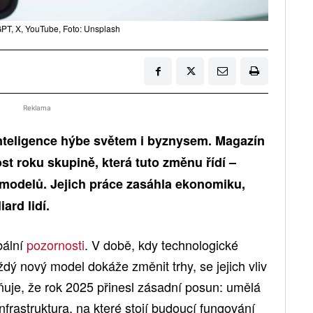
PT, X, YouTube, Foto: Unsplash
Reklama
inteligence hýbe světem i byznysem. Magazín
ost roku skupině, která tuto změnu řídí –
 modelů. Jejich práce zasáhla ekonomiku,
ard lidí.
obální
pozornosti
. V době, kdy technologické
aždý nový model dokáže změnit trhy, se jejich vliv
uje, že rok 2025 přinesl zásadní posun: umělá
infrastruktura, na které stojí budoucí fungování