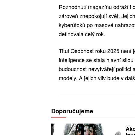
Rozhodnutí magazínu odráží i de
zároveň znepokojují svět. Jejich 
kyberútoků po masové nahrazov
definovala celý rok.
Titul Osobnost roku 2025 není j
inteligence se stala hlavní silo
budoucnost nevytvářejí politici a
modely. A jejich vliv bude v dalš
Doporučujeme
Akc
Inv