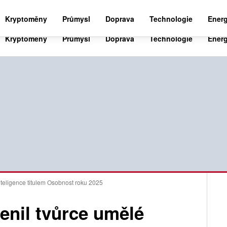
BUSINESS NEWS 24
WORLD NEWS 24
SPO
Kryptoměny
Průmysl
Doprava
Technologie
Energ
teligence titulem Osobnost roku 2025
enil tvůrce umělé