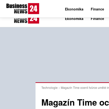
C
22
Čtvrtek 6. srpna 2026
Czech
Ekonomika
Finance
Technologie
Magazín Time ocenil tvůrce umělé in
Magazín Time oc