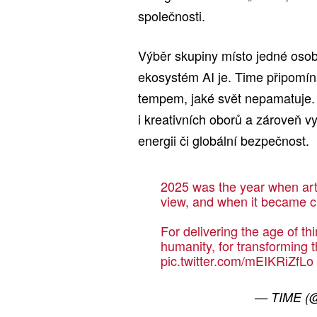
společnosti.
Výběr skupiny místo jedné osoby
ekosystém AI je. Time připomíná
tempem, jaké svět nepamatuje. A
i kreativních oborů a zároveň v
energii či globální bezpečnost.
2025 was the year when artifi
view, and when it became cle
For delivering the age of t
humanity, for transforming
pic.twitter.com/mEIKRiZfLo
— TIME (