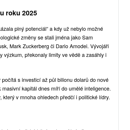
ílu roku 2025
kázala plný potenciál“ a kdy už nebylo možné
chnologické změny se stali jména jako Sam
sk, Mark Zuckerberg či Dario Amodei. Vývojáři
ily výzkum, překonaly limity ve vědě a zasáhly i
 počítá s investicí až půl bilionu dolarů do nové
ak masivní kapitál dnes míří do umělé inteligence.
v, který v mnoha ohledech předčí i politické lídry.