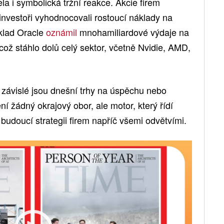
la i symbolická tržní reakce. Akcie firem
 investoři vyhodnocovali rostoucí náklady na
íklad Oracle
oznámil
mnohamiliardové výdaje na
 což stáhlo dolů celý sektor, včetně Nvidie, AMD,
k závislé jsou dnešní trhy na úspěchu nebo
ní žádný okrajový obor, ale motor, který řídí
 budoucí strategii firem napříč všemi odvětvími.