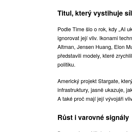
Titul, který vystihuje s
Podle Time šlo o rok, kdy „AI u
ignorovat její vliv. Ikonami te
Altman, Jensen Huang, Elon Mu
představili modely, které zrychl
politiku.
Americký projekt Stargate, který
infrastruktury, jasně ukazuje, j
A také proč mají její vývojáři vli
Růst i varovné signály