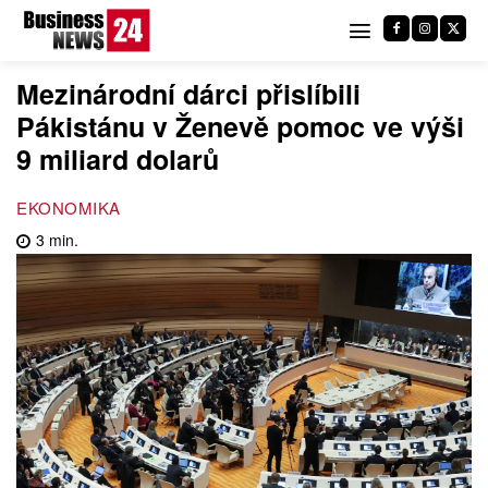
Mezinárodní dárci přislíbili
Pákistánu v Ženevě pomoc ve výši
9 miliard dolarů
EKONOMIKA
3
min.