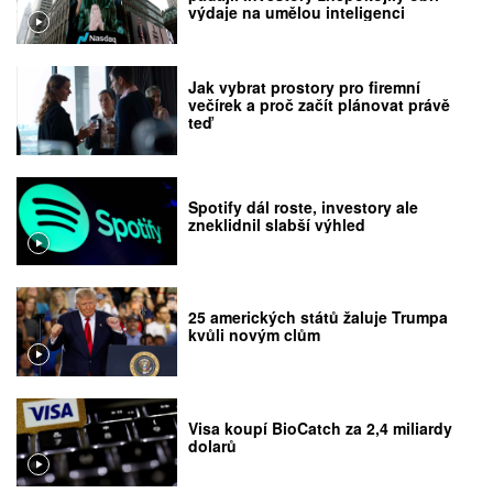
výdaje na umělou inteligenci
Jak vybrat prostory pro firemní
večírek a proč začít plánovat právě
teď
Spotify dál roste, investory ale
zneklidnil slabší výhled
25 amerických států žaluje Trumpa
kvůli novým clům
Visa koupí BioCatch za 2,4 miliardy
dolarů