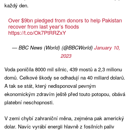
každý den.
Over $9bn pledged from donors to help Pakistan
recover from last year’s floods
https://t.co/Ok7PtRRZxY
— BBC News (World) (@BBCWorld)
January 10,
2023
Voda poničila 8000 mil silnic, 439 mostů a 2,3 milionu
domů. Celkové škody se odhadují na 40 miliard dolarů.
A tak se stát, který nedisponoval pevným
ekonomickým zdravím ještě před touto potopou, obává
platební neschopnosti.
V zemi chybí zahraniční měna, zejména pak americký
dolar. Navíc vyrábí energii hlavně z fosilních paliv