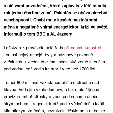
s ničivými povodněmi, které zaplavily v létě minulý
rok jednu čtvrtinu země. Pákistán se obává platební
neschopnosti. Chybí mu v kasách mezinárodní
měna a negativně vnímá energetickou krizi ve světě.
Informují o tom BBC a AL Jazeera.
Loňský rok provázela celá řada
přírodních katastrof
.
Tou asi nejvýraznější byly monzunové povodně
v Pákistánu. Jedna čtvrtina jihoasijské země skončila
pod vodou, což vedlo ke smrti více než 1700 lidí.
Téměř 800 milionů Pákistánců přišlo o střechu nad
hlavou. Voda jim vzala domovy, a tak stále žijí pod
provizorními přístřešky s vodu pod nohama anebo
širým nebem. Tragédie, k níž podle vědců došlo kvůli
klimatickým změnám, nezmizela. Pákistán s ní bojuje