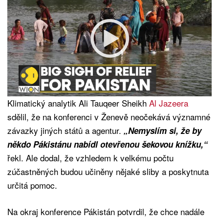
Klimatický analytik Ali Tauqeer Sheikh
Al Jazeera
sdělil, že na konferenci v Ženevě neočekává významné
závazky jiných států a agentur.
„Nemyslím si, že by
někdo Pákistánu nabídl otevřenou šekovou knížku,“
řekl. Ale dodal, že vzhledem k velkému počtu
zúčastněných budou učiněny nějaké sliby a poskytnuta
určitá pomoc.
Na okraj konference Pákistán potvrdil, že chce nadále