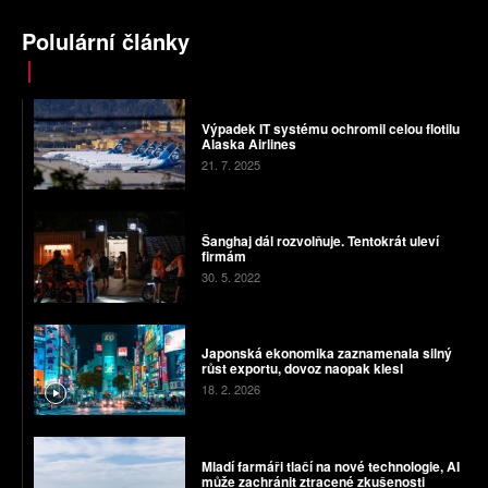
Polulární články
Výpadek IT systému ochromil celou flotilu
Alaska Airlines
21. 7. 2025
Šanghaj dál rozvolňuje. Tentokrát uleví
firmám
30. 5. 2022
Japonská ekonomika zaznamenala silný
růst exportu, dovoz naopak klesl
18. 2. 2026
Mladí farmáři tlačí na nové technologie, AI
může zachránit ztracené zkušenosti