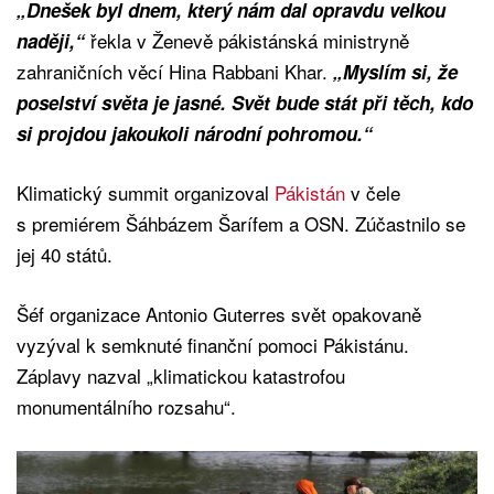
„Dnešek byl dnem, který nám dal opravdu velkou
řekla v Ženevě pákistánská ministryně
naději,“
zahraničních věcí Hina Rabbani Khar.
„Myslím si, že
poselství světa je jasné. Svět bude stát při těch, kdo
si projdou jakoukoli národní pohromou.“
Klimatický summit organizoval
Pákistán
v čele
s premiérem Šáhbázem Šarífem a OSN. Zúčastnilo se
jej 40 států.
Šéf organizace Antonio Guterres svět opakovaně
vyzýval k semknuté finanční pomoci Pákistánu.
Záplavy nazval „klimatickou katastrofou
monumentálního rozsahu“.