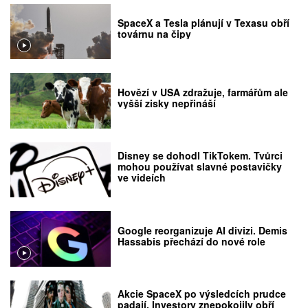
SpaceX a Tesla plánují v Texasu obří
továrnu na čipy
Hovězí v USA zdražuje, farmářům ale
vyšší zisky nepřináší
Disney se dohodl TikTokem. Tvůrci
mohou používat slavné postavičky
ve videích
Google reorganizuje AI divizi. Demis
Hassabis přechází do nové role
Akcie SpaceX po výsledcích prudce
padají. Investory znepokojily obří