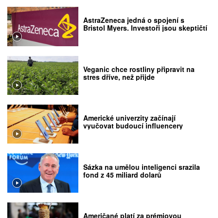
AstraZeneca jedná o spojení s
Bristol Myers. Investoři jsou skeptičtí
Veganic chce rostliny připravit na
stres dříve, než přijde
Americké univerzity začínají
vyučovat budoucí influencery
Sázka na umělou inteligenci srazila
fond z 45 miliard dolarů
Američané platí za prémiovou