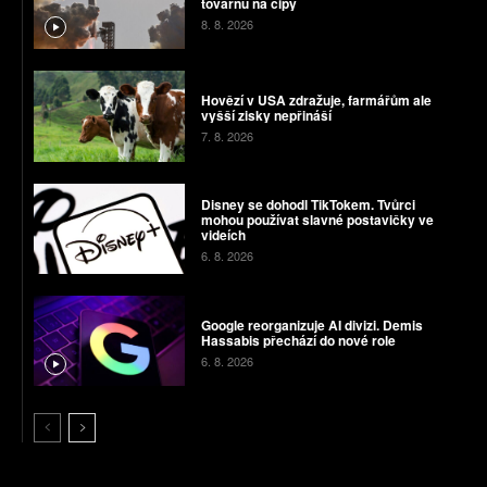
továrnu na čipy
8. 8. 2026
Hovězí v USA zdražuje, farmářům ale
vyšší zisky nepřináší
7. 8. 2026
Disney se dohodl TikTokem. Tvůrci
mohou používat slavné postavičky ve
videích
6. 8. 2026
Google reorganizuje AI divizi. Demis
Hassabis přechází do nové role
6. 8. 2026