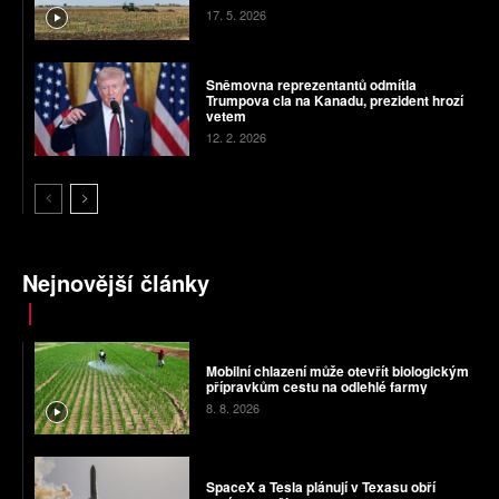
17. 5. 2026
Sněmovna reprezentantů odmítla
Trumpova cla na Kanadu, prezident hrozí
vetem
12. 2. 2026
Nejnovější články
Mobilní chlazení může otevřít biologickým
přípravkům cestu na odlehlé farmy
8. 8. 2026
SpaceX a Tesla plánují v Texasu obří