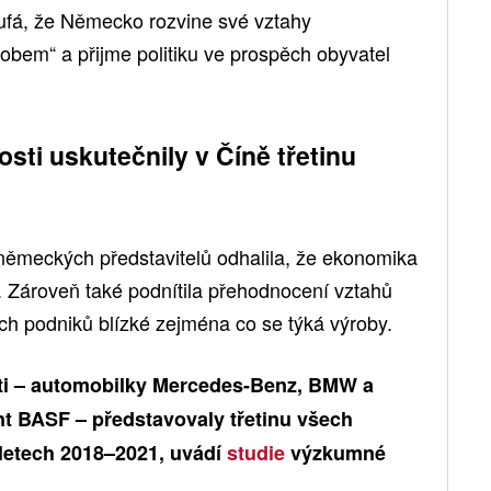
oufá, že Německo rozvine své vztahy
obem“ a přijme politiku ve prospěch obyvatel
sti uskutečnily v Číně třetinu
německých představitelů odhalila, že ekonomika
ii. Zároveň také podnítila přehodnocení vztahů
h podniků blízké zejména co se týká výroby.
ti – automobilky Mercedes-Benz, BMW a
t BASF – představovaly třetinu všech
 letech 2018–2021, uvádí
studie
výzkumné