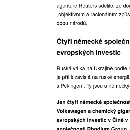
agentuře Reuters sdělilo, že d
„objektivním a racionálním způs
obou národů.
Čtyři německé společno
evropských investic
Ruská válka na Ukrajině podle 
je příliš závislá na ruské energ
s Pekingem. Ty jsou u německýc
Jen čtyři německé společnos
Volkswagen a chemický gigan
evropských investic v Číně v
společnosti Rhodium Group.