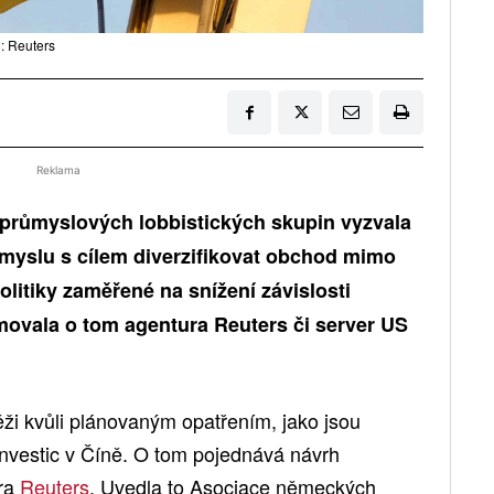
: Reuters
Reklama
průmyslových lobbistických skupin vyzvala
ůmyslu s cílem diverzifikovat obchod mimo
olitiky zaměřené na snížení závislosti
ovala o tom agentura Reuters či server US
těži kvůli plánovaným opatřením, jako jsou
 investic v Číně. O tom pojednává návrh
ura
Reuters
. Uvedla to Asociace německých