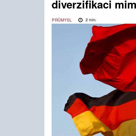
diverzifikaci mi
2
min.
PRŮMYSL