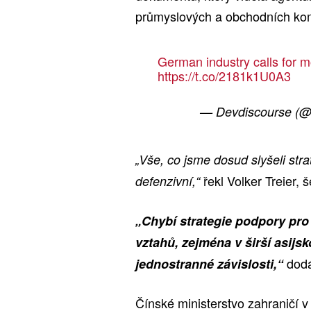
průmyslových a obchodních ko
German industry calls for m
https://t.co/2181k1U0A3
— Devdiscourse (
„Vše, co jsme dosud slyšeli str
řekl Volker Treier,
defenzivní,“
„Chybí strategie podpory pr
vztahů, zejména v širší asijsk
dodá
jednostranné závislosti,“
Čínské ministerstvo zahraničí 