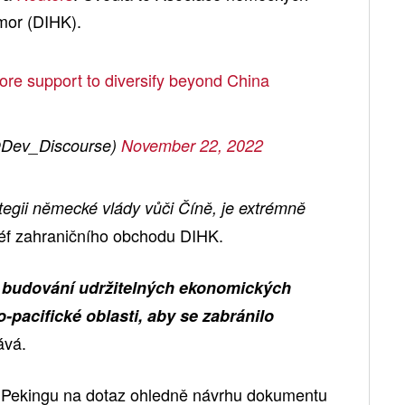
mor (DIHK).
ore support to diversify beyond China
@Dev_Discourse)
November 22, 2022
ategii německé vlády vůči Číně, je extrémně
 šéf zahraničního obchodu DIHK.
o budování udržitelných ekonomických
o-pacifické oblasti, aby se zabránilo
vá.
v Pekingu na dotaz ohledně návrhu dokumentu