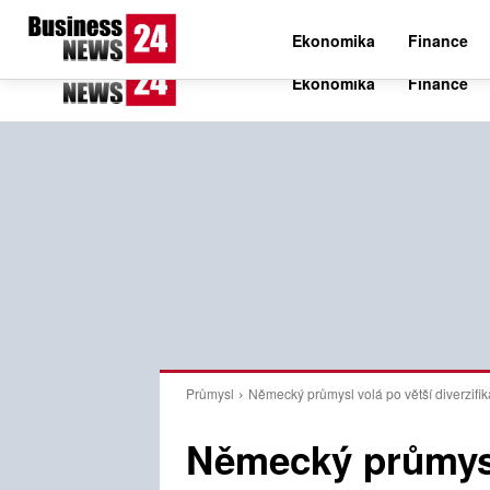
C
21.6
Čtvrtek 6. srpna 2026
Czech
Ekonomika
Finance
Průmysl
Německý průmysl volá po větší diverzifi
Německý průmysl