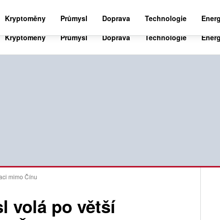
BUSINESS NEWS 24
WORLD NEWS 24
SPO
Kryptoměny
Průmysl
Doprava
Technologie
Energ
kaci mimo Čínu
 volá po větší