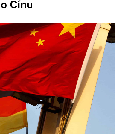
mo Čínu