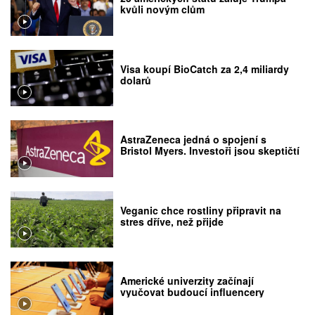
kvůli novým clům
Visa koupí BioCatch za 2,4 miliardy
dolarů
AstraZeneca jedná o spojení s
Bristol Myers. Investoři jsou skeptičtí
Veganic chce rostliny připravit na
stres dříve, než přijde
Americké univerzity začínají
vyučovat budoucí influencery