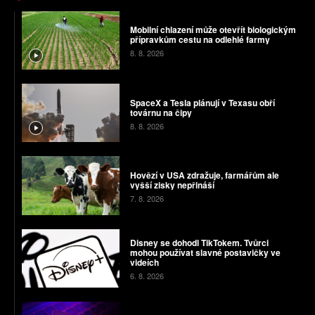
Mobilní chlazení může otevřít biologickým
přípravkům cestu na odlehlé farmy
8. 8. 2026
SpaceX a Tesla plánují v Texasu obří
továrnu na čipy
8. 8. 2026
Hovězí v USA zdražuje, farmářům ale
vyšší zisky nepřináší
7. 8. 2026
Disney se dohodl TikTokem. Tvůrci
mohou používat slavné postavičky ve
videích
6. 8. 2026