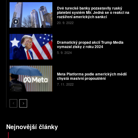
Dvě turecké banky pozastavily ruský
platební systém Mir. Jedná se o reakci na
rozšíření amerických sankcí
20. 9. 2022
Dramatický propad akcií Trump Media
vymazal zisky z roku 2024
5. 9. 2024
Meta Platforms podle amerických médií
chystá masivní propouštění
7. 11. 2022
Nejnovější články