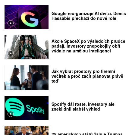
Google reorganizuje AI divizi. Demis
Hassabis přechází do nové role
Akcie SpaceX po výsledcích prudce
padají. Investory znepokojily obří
výdaje na umělou inteligenci
Jak vybrat prostory pro firemní
večírek a proč začít plánovat právě
teď
Spotify dál roste, investory ale
zneklidnil slabší výhled
25 amerických států žaluje Trumpa