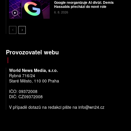
Google reorganizuje AI divizi. Demis
Hassabis přechází do nové role
6. 8. 2026
Provozovatel webu
World News Media, s.r.o.
Rybná 716/24
Staré Město, 110 00 Praha
IČO: 09372008
DIČ: CZ09372008
V případě dotazů na redakci pište na
info@wn24.cz