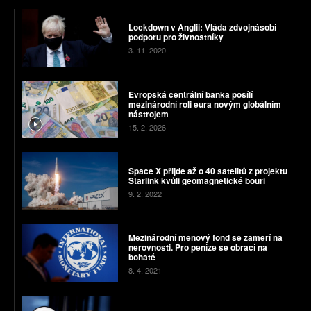
Lockdown v Anglii: Vláda zdvojnásobí
podporu pro živnostníky
3. 11. 2020
Evropská centrální banka posílí
mezinárodní roli eura novým globálním
nástrojem
15. 2. 2026
Space X přijde až o 40 satelitů z projektu
Starlink kvůli geomagnetické bouři
9. 2. 2022
Mezinárodní měnový fond se zaměří na
nerovnosti. Pro peníze se obrací na
bohaté
8. 4. 2021