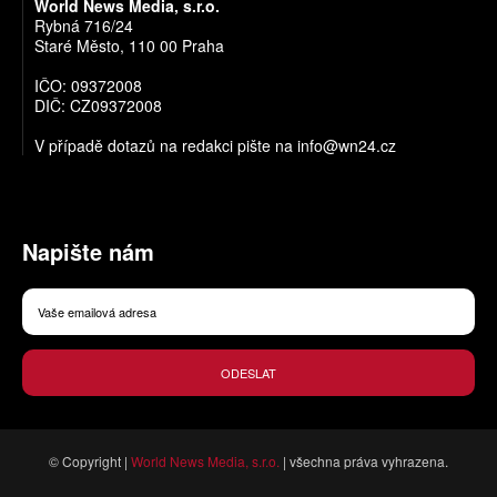
World News Media, s.r.o.
Rybná 716/24
Staré Město, 110 00 Praha
IČO: 09372008
DIČ: CZ09372008
V případě dotazů na redakci pište na
info@wn24.cz
Napište nám
ODESLAT
© Copyright |
World News Media, s.r.o.
| všechna práva vyhrazena.