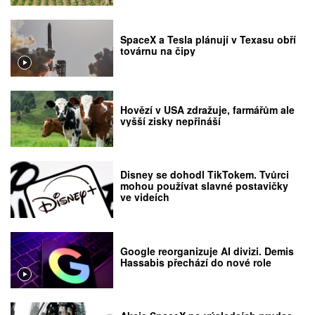
SpaceX a Tesla plánují v Texasu obří
továrnu na čipy
Hovězí v USA zdražuje, farmářům ale
vyšší zisky nepřináší
Disney se dohodl TikTokem. Tvůrci
mohou používat slavné postavičky
ve videích
Google reorganizuje AI divizi. Demis
Hassabis přechází do nové role