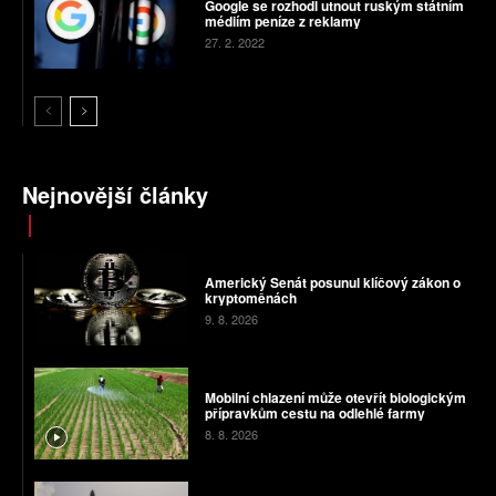
Google se rozhodl utnout ruským státním
médiím peníze z reklamy
27. 2. 2022
Nejnovější články
Americký Senát posunul klíčový zákon o
kryptoměnách
9. 8. 2026
Mobilní chlazení může otevřít biologickým
přípravkům cestu na odlehlé farmy
8. 8. 2026