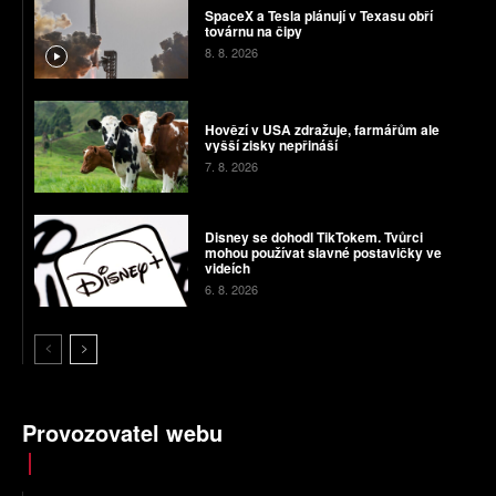
SpaceX a Tesla plánují v Texasu obří
továrnu na čipy
8. 8. 2026
Hovězí v USA zdražuje, farmářům ale
vyšší zisky nepřináší
7. 8. 2026
Disney se dohodl TikTokem. Tvůrci
mohou používat slavné postavičky ve
videích
6. 8. 2026
Provozovatel webu