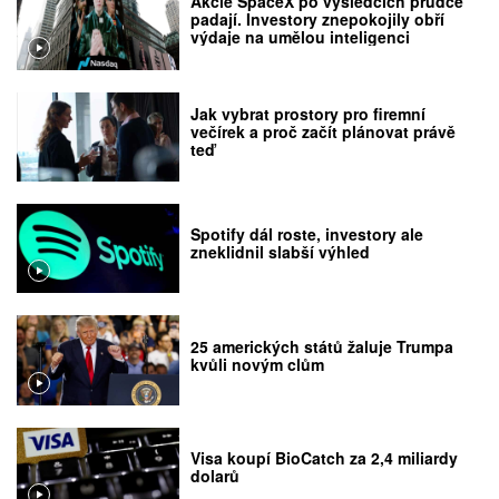
Akcie SpaceX po výsledcích prudce
padají. Investory znepokojily obří
výdaje na umělou inteligenci
Jak vybrat prostory pro firemní
večírek a proč začít plánovat právě
teď
Spotify dál roste, investory ale
zneklidnil slabší výhled
25 amerických států žaluje Trumpa
kvůli novým clům
Visa koupí BioCatch za 2,4 miliardy
dolarů