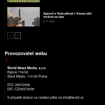
SpaceX a Tesla plánují v Texasu obří
továrnu na čipy
8. 8. 2026
Provozovatel webu
World News Media, s.r.o.
Rybná 716/24
Staré Město, 110 00 Praha
IČO: 09372008
DIČ: CZ09372008
V případě dotazů na redakci pište na
info@wn24.cz