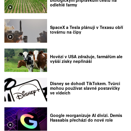
biologickým přípravkům cestu na
odlehlé farmy
SpaceX a Tesla plánují v Texasu obří
továrnu na čipy
Hovězí v USA zdražuje, farmářům ale
vyšší zisky nepřináší
Disney se dohodl TikTokem. Tvůrci
mohou používat slavné postavičky
ve videích
Google reorganizuje AI divizi. Demis
Hassabis přechází do nové role