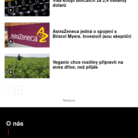
Visa koupí BioCatch za 2,4 miliardy
dolarů
AstraZeneca jedná o spojení s
Bristol Myers. Investoři jsou skeptičtí
Veganic chce rostliny připravit na
stres dříve, než přijde
Reklama
O nás