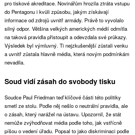
pro tiskové akreditace. Novinářům hrozila ztráta vstupu
do Pentagonu i kvůli způsobu, jakým získávají
informace od zdrojů uvnitř armády. Právě to vyvolalo
silný odpor. Většina velkých amerických médií odmítla
na taková pravidla přistoupit a odevzdala své průkazy.
Výsledek byl výmluvný. Ti nejzkušenější zůstali venku
a uvnitř zůstala hlavně média, která novým podmínkám
nevadila.
Soud vidí zásah do svobody tisku
Soudce Paul Friedman teď klíčové části této politiky
smetl ze stolu. Podle něj nešlo o neutrální pravidla, ale
o zásah, který narážel na ústavu. Upozornil, že stát
nemůže zvýhodňovat média podle toho, jak vstřícně
píšou o vedení úřadu. Popsal to jako diskriminaci podle