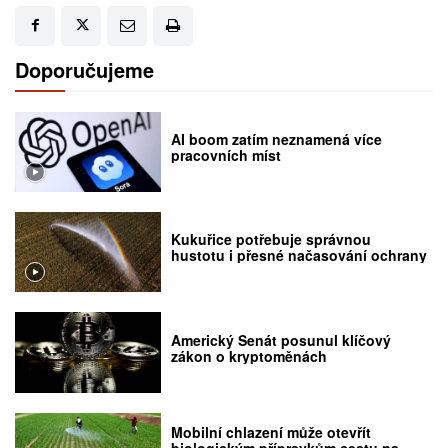
Doporučujeme
AI boom zatím neznamená více
pracovních míst
Kukuřice potřebuje správnou
hustotu i přesné načasování ochrany
Americký Senát posunul klíčový
zákon o kryptoměnách
Mobilní chlazení může otevřít