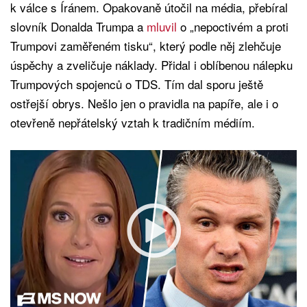
k válce s Íránem. Opakovaně útočil na média, přebíral
slovník Donalda Trumpa a
mluvil
o „nepoctivém a proti
Trumpovi zaměřeném tisku“, který podle něj zlehčuje
úspěchy a zveličuje náklady. Přidal i oblíbenou nálepku
Trumpových spojenců o TDS. Tím dal sporu ještě
ostřejší obrys. Nešlo jen o pravidla na papíře, ale i o
otevřeně nepřátelský vztah k tradičním médiím.