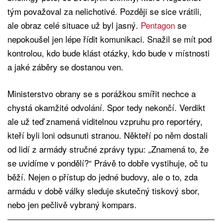
tým považoval za nelichotivé. Později se sice vrátili,
ale obraz celé situace už byl jasný.
Pentagon
se
nepokoušel jen lépe řídit komunikaci. Snažil se mít pod
kontrolou, kdo bude klást otázky, kdo bude v místnosti
a jaké záběry se dostanou ven.
Ministerstvo obrany se s porážkou smířit nechce a
chystá okamžité odvolání. Spor tedy nekončí. Verdikt
ale už teď znamená viditelnou vzpruhu pro reportéry,
kteří byli loni odsunuti stranou. Někteří po něm dostali
od lidí z armády stručné zprávy typu: „Znamená to, že
se uvidíme v pondělí?“ Právě to dobře vystihuje, oč tu
běží. Nejen o přístup do jedné budovy, ale o to, zda
armádu v době války sleduje skutečný tiskový sbor,
nebo jen pečlivě vybraný kompars.