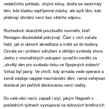
redakčního pohledu. Jinými slovy, dveře se neotvíraly
těm, kdo kladou nepříjemné otázky, ale spíš těm, kdo
přebírají oficiální verzi bez většího odporu.
Rozhodnutí okamžitě povzbudilo novináře, kteří
Pentagon dlouhodobě pokrývají. Část z nich začala
řešit, jak si obnovit akreditace a vrátit se do budovy.
Ozvala se i profesní sdružení a obhájci svobody slova.
Jedno z novinářských uskupení označilo verdikt za
„skvělý den pro svobodu tisku ve Spojených státech“.
Vzkaz byl jasný. Ve chvíli, kdy armáda vede operace a
země sleduje napjaté mezinárodní dění, nemá veřejnost
dostávat jen pečlivě dávkovanou verzi reality.
Do celé věci navíc zapadl i styl, jakým Hegseth v
posledních týdnech vystupoval na tiskových briefinzích