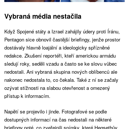
Vybraná média nestačila
Když Spojené státy a Izrael zahájily údery proti Íránu,
Pentagon sice obnovil častější briefingy, jenže prostor
dostávaly hlavně loajální a ideologicky spřízněné
redakce. Zkušení reportéři, kteří americkou armádu
sledují roky, seděli vzadu a často se ke slovu vůbec
nedostali. Ani vybraná skupina nových oblíbenců ale
nakonec nedostala to, co čekala. Také z ní se začaly
ozývat stížnosti na slabou otevřenost a omezený
přístup k informacím.
Napětí se projevilo i jinde. Fotografové se podle
dostupných informací na čas nedostali na některé
briefingy poté, co zveřejnili snímky, které Hegsethův