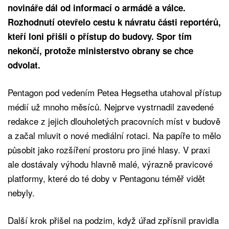
novináře dál od informací o armádě a válce.
Rozhodnutí otevřelo cestu k návratu části reportérů,
kteří loni přišli o přístup do budovy. Spor tím
nekončí, protože ministerstvo obrany se chce
odvolat.
Pentagon pod vedením Petea Hegsetha utahoval přístup
médií už mnoho měsíců. Nejprve vystrnadil zavedené
redakce z jejich dlouholetých pracovních míst v budově
a začal mluvit o nové mediální rotaci. Na papíře to mělo
působit jako rozšíření prostoru pro jiné hlasy. V praxi
ale dostávaly výhodu hlavně malé, výrazně pravicové
platformy, které do té doby v Pentagonu téměř vidět
nebyly.
Další krok přišel na podzim, když úřad zpřísnil pravidla