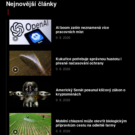
Nejnovější články
AI boom zatím neznamená více
pracovních míst
9. 8. 2026
Kukuřice potřebuje správnou hustotu i
přesné načasování ochrany
9. 8. 2026
Americký Senát posunul klíčový zákon o
kryptoměnách
9. 8. 2026
Mobilní chlazení může otevřít biologickým
přípravkům cestu na odlehlé farmy
8. 8. 2026