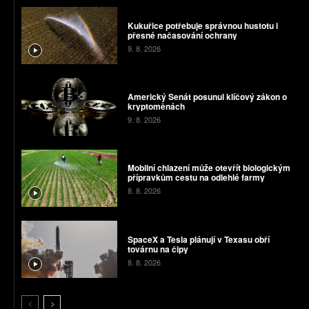
Kukuřice potřebuje správnou hustotu i
přesné načasování ochrany
9. 8. 2026
Americký Senát posunul klíčový zákon o
kryptoměnách
9. 8. 2026
Mobilní chlazení může otevřít biologickým
přípravkům cestu na odlehlé farmy
8. 8. 2026
SpaceX a Tesla plánují v Texasu obří
továrnu na čipy
8. 8. 2026