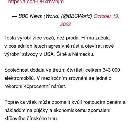
https://t.co/FDBxrhVhjm
— BBC News (World) (@BBCWorld)
October 19,
2022
Tesla vyrobí více vozů, než prodá. Firma začala
v posledních letech agresivně růst a otevírat nové
výrobní závody v USA, Číně a Německu.
Společnost dodala ve třetím čtvrtletí celkem 343 000
elektromobilů. V meziročním srovnání se jedná o
rekordní 40procentní nárůst.
Poptávka však může zpomalit kvůli rostoucím cenám a
nákladům na půjčky a ekonomickému zpomalení
klíčového čínského trhu.