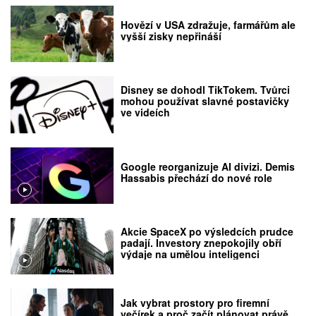
Hovězí v USA zdražuje, farmářům ale
vyšší zisky nepřináší
Disney se dohodl TikTokem. Tvůrci
mohou používat slavné postavičky
ve videích
Google reorganizuje AI divizi. Demis
Hassabis přechází do nové role
Akcie SpaceX po výsledcích prudce
padají. Investory znepokojily obří
výdaje na umělou inteligenci
Jak vybrat prostory pro firemní
večírek a proč začít plánovat právě