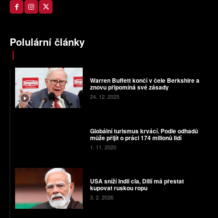
Polulární články
Warren Buffett končí v čele Berkshire a
znovu připomíná své zásady
24. 12. 2025
Globální turismus krvácí. Podle odhadů
může přijít o práci 174 milionů lidí
1. 11. 2020
USA sníží Indii cla, Dillí má přestat
kupovat ruskou ropu
3. 2. 2026