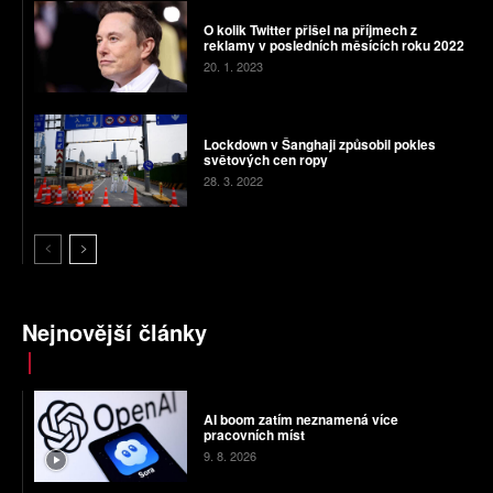
O kolik Twitter přišel na příjmech z
reklamy v posledních měsících roku 2022
20. 1. 2023
Lockdown v Šanghaji způsobil pokles
světových cen ropy
28. 3. 2022
Nejnovější články
AI boom zatím neznamená více
pracovních míst
9. 8. 2026