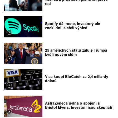
teď
Spotify dál roste, investory ale
zneklidnil slabší výhled
25 amerických států žaluje Trumpa
kvůli novým clům
Visa koupí BioCatch za 2,4 miliardy
dolarů
AstraZeneca jedná o spojení s
Bristol Myers. Investoři jsou skeptičtí