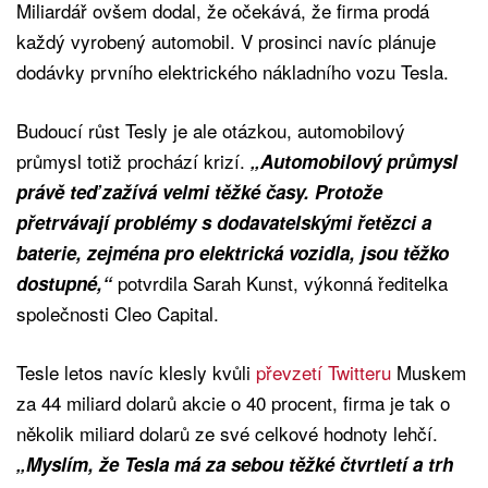
Miliardář ovšem dodal, že očekává, že firma prodá
každý vyrobený automobil. V prosinci navíc plánuje
dodávky prvního elektrického nákladního vozu Tesla.
Budoucí růst Tesly je ale otázkou, automobilový
průmysl totiž prochází krizí.
„Automobilový průmysl
právě teď zažívá velmi těžké časy. Protože
přetrvávají problémy s dodavatelskými řetězci a
baterie, zejména pro elektrická vozidla, jsou těžko
potvrdila Sarah Kunst, výkonná ředitelka
dostupné,“
společnosti Cleo Capital.
Tesle letos navíc klesly kvůli
převzetí Twitteru
Muskem
za 44 miliard dolarů akcie o 40 procent, firma je tak o
několik miliard dolarů ze své celkové hodnoty lehčí.
„Myslím, že Tesla má za sebou těžké čtvrtletí a trh