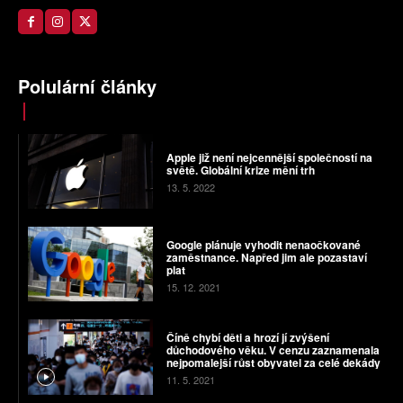
Polulární články
Apple již není nejcennější společností na
světě. Globální krize mění trh
13. 5. 2022
Google plánuje vyhodit nenaočkované
zaměstnance. Napřed jim ale pozastaví
plat
15. 12. 2021
Číně chybí děti a hrozí jí zvýšení
důchodového věku. V cenzu zaznamenala
nejpomalejší růst obyvatel za celé dekády
11. 5. 2021