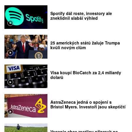
Spotify dál roste, investory ale
zneklidnil slabší výhled
25 amerických států žaluje Trumpa
kvůli novým clům
Visa koupí BioCatch za 2,4 miliardy
dolarů
AstraZeneca jedná o spojení s
Bristol Myers. Investoři jsou skeptičtí
Veganic chce rostliny připravit na