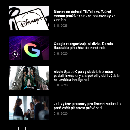
Disney se dohodl TikTokem. Tvůrci
mohou používat slavné postavičky ve
videích
6. 8. 2026
Google reorganizuje AI divizi. Demis
Hassabis přechází do nové role
6. 8. 2026
Akcie SpaceX po výsledcích prudce
padají. Investory znepokojily obří výdaje
na umělou inteligenci
5. 8. 2026
Jak vybrat prostory pro firemní večírek a
proč začít plánovat právě teď
5. 8. 2026