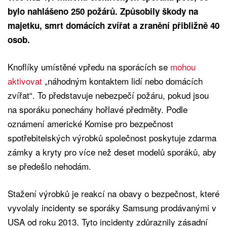
bylo nahlášeno 250 požárů. Způsobily škody na
majetku, smrt domácích zvířat a zranění přibližně 40
osob.
Knoflíky umístěné vpředu na sporácích se
mohou
aktivovat
„náhodným kontaktem lidí nebo domácích
zvířat“. To představuje nebezpečí požáru, pokud jsou
na sporáku ponechány hořlavé předměty. Podle
oznámení americké Komise pro bezpečnost
spotřebitelských výrobků společnost poskytuje zdarma
zámky a kryty pro více než deset modelů sporáků, aby
se předešlo nehodám.
Stažení výrobků je reakcí na obavy o bezpečnost, které
vyvolaly incidenty se sporáky Samsung prodávanými v
USA od roku 2013. Tyto incidenty zdůraznily zásadní