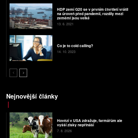
HDP zemí G20 se v prvním čtvrtletí vrátil
na úroveň před pandemií, rozdíly mezi
zeměmi jsou velké
13. 6. 2021
Co je to cold calling?
14. 10. 2023
Nejnovější články
Hovězí v USA zdražuje, farmářům ale
vyšší zisky nepřináší
7. 8. 2026