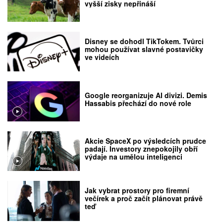
vyšší zisky nepřináší
Disney se dohodl TikTokem. Tvůrci
mohou používat slavné postavičky
ve videích
Google reorganizuje AI divizi. Demis
Hassabis přechází do nové role
Akcie SpaceX po výsledcích prudce
padají. Investory znepokojily obří
výdaje na umělou inteligenci
Jak vybrat prostory pro firemní
večírek a proč začít plánovat právě
teď