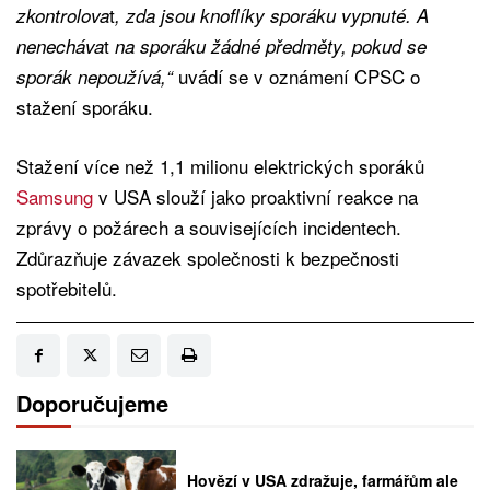
t
zkontrolova
, zda jsou knoflíky sporáku vypnuté. A
t
nenecháva
na sporáku žádné předměty, pokud se
uvádí se v oznámení CPSC o
sporák nepoužívá,“
stažení sporáku.
Stažení více než 1,1 milionu elektrických sporáků
Samsung
v USA slouží jako proaktivní reakce na
zprávy o požárech a souvisejících incidentech.
Zdůrazňuje závazek společnosti k bezpečnosti
spotřebitelů.
Doporučujeme
Hovězí v USA zdražuje, farmářům ale