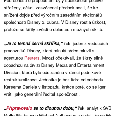
Podrobnosti o propouštění byly společností pečlivě
střeženy, ačkoli zasvěcenci předpokládali, že ke
snížení dojde před výročním zasedáním akcionářů
společnosti Disney 3. dubna. V Disney rostla úzkost,
protože se šířily zvěsti o oblastech možných škrtů.
řekl jeden z vedoucích
„Je to temná černá skříňka,“
pracovníků Disney, který minulý týden mluvil s
agenturou
Reuters
. Mnozí očekávali, že škrty silně
dopadnou na divizi Disney Media and Entertainment
Division, která byla odstraněna v rámci podnikové
restrukturalizace. Jednotka je bez lídra od odchodu
Kareema Daniela v listopadu, krátce poté, co se Iger
vrátil jako generální ředitel společnosti.
řekl analytik SVB
„
Připravovalo
se to dlouhou dobu,“
MoffettNathanson Michael Nathanson a dodal, že se
ve