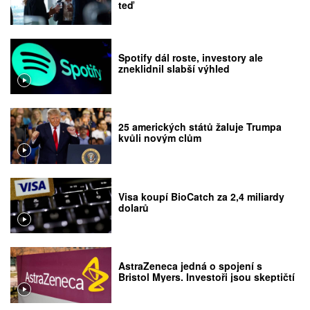
teď
Spotify dál roste, investory ale
zneklidnil slabší výhled
25 amerických států žaluje Trumpa
kvůli novým clům
Visa koupí BioCatch za 2,4 miliardy
dolarů
AstraZeneca jedná o spojení s
Bristol Myers. Investoři jsou skeptičtí