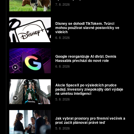
7. 8. 2026
Disney se dohodl TikTokem. Tvůrci
mohou používat slavné postavičky ve
videích
6. 8. 2026
Google reorganizuje AI divizi. Demis
Hassabis přechází do nové role
6. 8. 2026
Akcie SpaceX po výsledcích prudce
padají. Investory znepokojily obří výdaje
na umělou inteligenci
5. 8. 2026
Jak vybrat prostory pro firemní večírek a
proč začít plánovat právě teď
5. 8. 2026