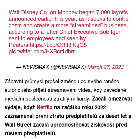
Walt Disney Co. on Monday began 7,000 layoffs
announced earlier this year, as it seeks to control
costs and create a more “streamlined” business,
according to a letter Chief Executive Bob Iger
sent to employees and seen by
Reuters.
https://t.co/ORjI3jKgG5
pic.twitter.com/HXBcr1dbrr
— NEWSMAX (@NEWSMAX)
March 27, 2023
Zábavní průmysl prošel změnou od svého raného
euforického přijetí streamování videa, kdy zavedené
mediální společnosti ztratily miliardy.
Začali omezovat
výdaje, když
Netflix
na začátku roku 2022
zaznamenal první ztrátu předplatitelů za deset let a
Wall Street začala upřednostňovat ziskovost před
růstem předplatitelů.