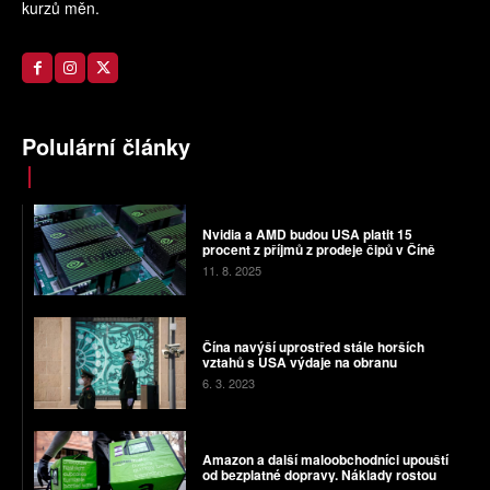
kurzů měn.
Polulární články
Nvidia a AMD budou USA platit 15
procent z příjmů z prodeje čipů v Číně
11. 8. 2025
Čína navýší uprostřed stále horších
vztahů s USA výdaje na obranu
6. 3. 2023
Amazon a další maloobchodníci upouští
od bezplatné dopravy. Náklady rostou