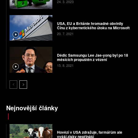
24. 3. 2023
USA, EU a Británie hromadně obvinily
Čínu z kybernetického útoku na Microsoft
20. 7. 2021
Dědic Samsungu Lee Jae-yong byl po 18
měsících propuštěn z vězení
15. 8. 2021
Nejnovější články
Hovězí v USA zdražuje, farmářům ale
vyšší zisky nepřináší