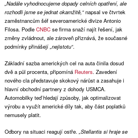
„Nadále vyhodnocujeme dopady celních opatření, ale
napsal ve čtvrtek
rozhodli jsme se jednat okamžitě,“
zaměstnancům šéf severoamerické divize Antonio
Filosa. Podle
CNBC
se firma snaží najít řešení, jak
změny zvládnout, ale zároveň přiznává, že současné
podmínky přinášejí
.
„nejistotu“
Základní sazba amerických cel na auta činila dosud
dvě a půl procenta, připomíná
Reuters
. Zavedení
nového cla představuje skokový nárůst a zasahuje i
hlavní obchodní partnery z dohody USMCA.
Automobilky teď hledají způsoby, jak optimalizovat
výrobu a využít americké díly tak, aby část poplatků
nemusely platit.
Odbory na situaci reagují ostře.
„Stellantis si hraje se