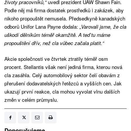
uvedl prezident UAW Shawn Fain.
životy pracovníků,“
Podle něj má firma dostatek prostředků i zakázek, aby
nikoho propouštět nemusela. Předsedkyně kanadských
odborů Unifor Lana Payne dodala:
„Varovali jsme, že cla
uškodí dělníkům téměř okamžitě. A teď tu máme
propouštění dřív, než cla vůbec začala platit.“
Akcie společnosti ve čtvrtek ztratily téměř osm
procent. Stellantis však není jediná firma, kterou nová
cla zasáhla. Celý automobilový sektor čelí obavám z
přerušení dodavatelských řetězců a vyšších cen. Jak
ukazují první reakce, cla mohou vyvolat vlnu dalších
změn v celém průmyslu.
Doporučujeme