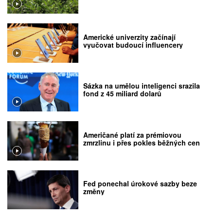
Americké univerzity začínají
vyučovat budoucí influencery
Sázka na umělou inteligenci srazila
fond z 45 miliard dolarů
Američané platí za prémiovou
zmrzlinu i přes pokles běžných cen
Fed ponechal úrokové sazby beze
změny