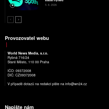
5. 8. 2026
Provozovatel webu
World News Media, s.r.o.
Rybná 716/24
Staré Město, 110 00 Praha
IČO: 09372008
DIČ: CZ09372008
V případě dotazů na redakci pište na
info@wn24.cz
Napište nám