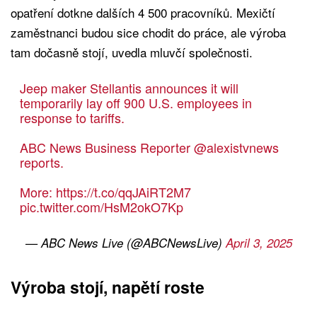
opatření dotkne dalších 4 500 pracovníků. Mexičtí
zaměstnanci budou sice chodit do práce, ale výroba
tam dočasně stojí, uvedla mluvčí společnosti.
Jeep maker Stellantis announces it will
temporarily lay off 900 U.S. employees in
response to tariffs.
ABC News Business Reporter
@alexistvnews
reports.
More:
https://t.co/qqJAiRT2M7
pic.twitter.com/HsM2okO7Kp
— ABC News Live (@ABCNewsLive)
April 3, 2025
Výroba stojí, napětí roste