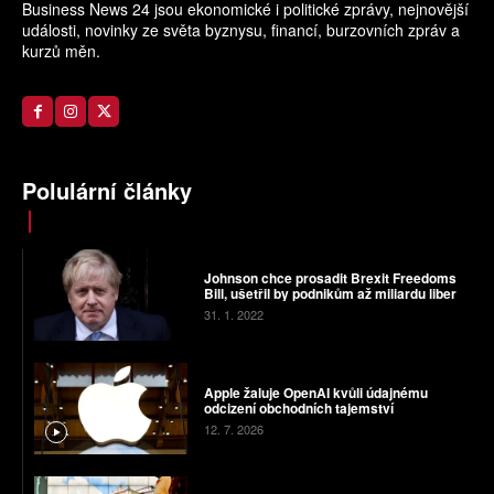
Business News 24 jsou ekonomické i politické zprávy, nejnovější
události, novinky ze světa byznysu, financí, burzovních zpráv a
kurzů měn.
Polulární články
Johnson chce prosadit Brexit Freedoms
Bill, ušetřil by podnikům až miliardu liber
31. 1. 2022
Apple žaluje OpenAI kvůli údajnému
odcizení obchodních tajemství
12. 7. 2026