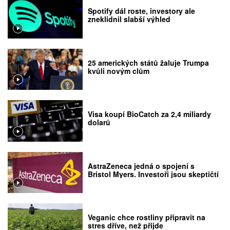
Spotify dál roste, investory ale
zneklidnil slabší výhled
25 amerických států žaluje Trumpa
kvůli novým clům
Visa koupí BioCatch za 2,4 miliardy
dolarů
AstraZeneca jedná o spojení s
Bristol Myers. Investoři jsou skeptičtí
Veganic chce rostliny připravit na
stres dříve, než přijde