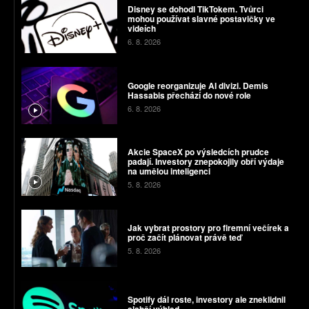
Disney se dohodl TikTokem. Tvůrci
mohou používat slavné postavičky ve
videích
6. 8. 2026
Google reorganizuje AI divizi. Demis
Hassabis přechází do nové role
6. 8. 2026
Akcie SpaceX po výsledcích prudce
padají. Investory znepokojily obří výdaje
na umělou inteligenci
5. 8. 2026
Jak vybrat prostory pro firemní večírek a
proč začít plánovat právě teď
5. 8. 2026
Spotify dál roste, investory ale zneklidnil
slabší výhled