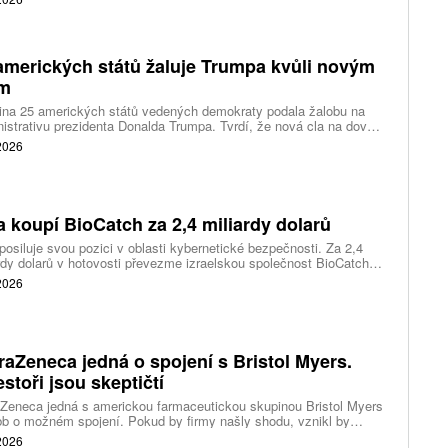
ting, nové služby a umělou inteligenci.
amerických států žaluje Trumpa kvůli novým
ům
ina 25 amerických států vedených demokraty podala žalobu na
istrativu prezidenta Donalda Trumpa. Tvrdí, že nová cla na dovoz
ítek zemí překračují pravomoci prezidenta a obcházejí předchozí
 2026
dnutí amerických soudů.
a koupí BioCatch za 2,4 miliardy dolarů
posiluje svou pozici v oblasti kybernetické bezpečnosti. Za 2,4
rdy dolarů v hotovosti převezme izraelskou společnost BioCatch,
 pomáhá bankám odhalovat podvody podle chování uživatelů při
 2026
 s internetovým bankovnictvím.
raZeneca jedná o spojení s Bristol Myers.
estoři jsou skeptičtí
Zeneca jedná s americkou farmaceutickou skupinou Bristol Myers
b o možném spojení. Pokud by firmy našly shodu, vznikl by
 z největších výrobců léků na světě s hodnotou téměř 400 miliard
 2026