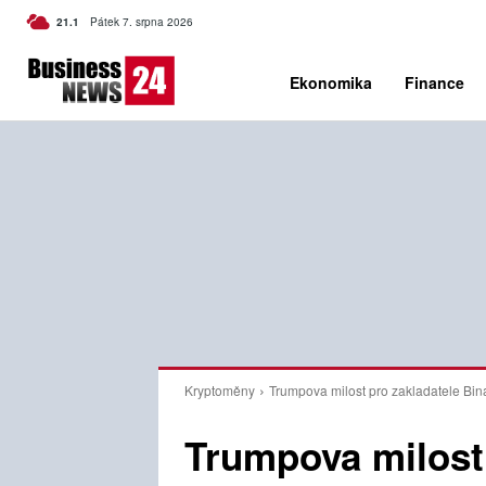
C
21.1
Pátek 7. srpna 2026
Czech
Ekonomika
Finance
Kryptoměny
Trumpova milost pro zakladatele Bin
Trumpova milost 