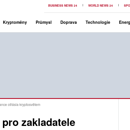
BUSINESS NEWS 24
WORLD NEWS 24
SPO
Kryptoměny
Průmysl
Doprava
Technologie
Energ
ance otřásla kryptosvětem
pro zakladatele