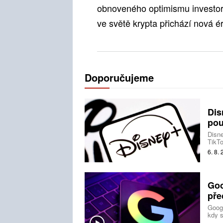
obnoveného optimismu investorů
ve světě krypta přichází nová éra
Doporučujeme
Dis
pou
Disne
TikTo
produ
6. 8.
Goo
pře
Googl
kdy s
předá