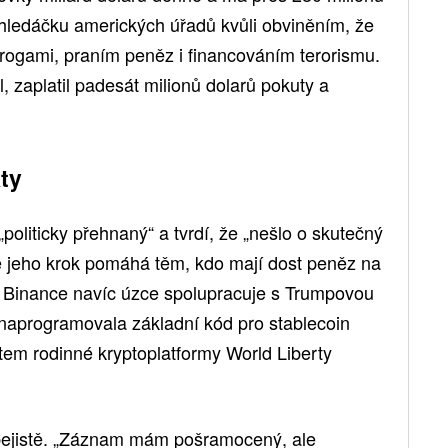
 hledáčku amerických úřadů kvůli obviněním, že
rogami, praním peněz i financováním terorismu.
, zaplatil padesát milionů dolarů pokuty a
kty
politicky přehnaný“ a tvrdí, že „nešlo o skutečný
, že jeho krok pomáhá těm, kdo mají dost peněz na
ů. Binance navíc úzce spolupracuje s Trumpovou
 naprogramovala základní kód pro stablecoin
tem rodinné kryptoplatformy World Liberty
ebejistě. „Záznam mám pošramocený, ale