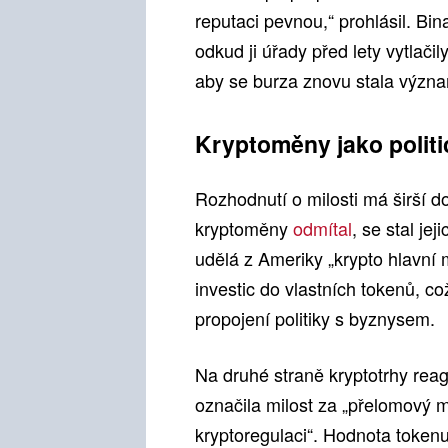
reputaci pevnou,“ prohlásil. Bi
odkud ji úřady před lety vytlači
aby se burza znovu stala význ
Kryptoměny jako politi
Rozhodnutí o milosti má širší d
kryptoměny
odmítal
, se stal je
udělá z Ameriky „krypto hlavní m
investic do vlastních tokenů, co
propojení politiky s byznysem.
Na druhé straně kryptotrhy rea
označila milost za „přelomový
kryptoregulaci“. Hodnota toke