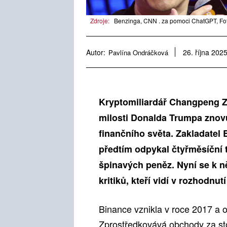
Zdroje:
Benzinga, CNN . za pomoci ChatGPT, Fot
Autor:
Pavlína Ondráčková
26. října 202
Kryptomiliardář Changpeng Z
milosti Donalda Trumpa znovu
finančního světa. Zakladatel 
předtím odpykal čtyřměsíční t
špinavých peněz. Nyní se k ně
kritiků, kteří vidí v rozhodnu
Binance vznikla v roce 2017 a o
Zprostředkovává obchody za sto