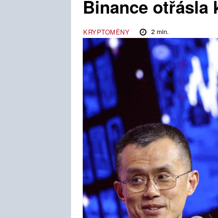
Binance otřásla
2
min.
KRYPTOMĚNY