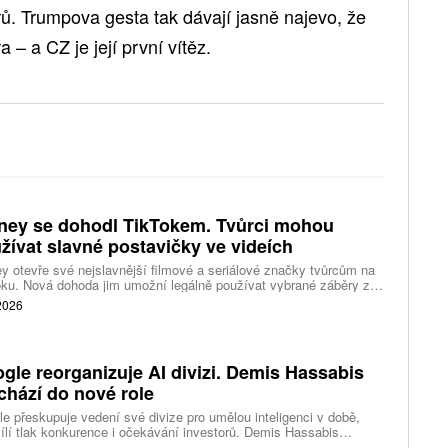
. Trumpova gesta tak dávají jasně najevo, že
 – a CZ je její první vítěz.
ney se dohodl TikTokem. Tvůrci mohou
žívat slavné postavičky ve videích
y otevře své nejslavnější filmové a seriálové značky tvůrcům na
ku. Nová dohoda jim umožní legálně používat vybrané záběry z
kce studia a sdílet vlastní videa také na platformě Disney Verts.
 2026
gle reorganizuje AI divizi. Demis Hassabis
chází do nové role
e přeskupuje vedení své divize pro umělou inteligenci v době,
ílí tlak konkurence i očekávání investorů. Demis Hassabis
vá každodenní řízení DeepMind a zaměří se na vývoj pokročilé