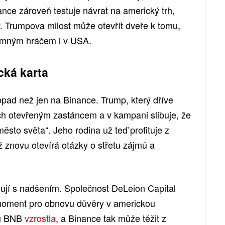
nance zároveň testuje návrat na americký trh,
ly. Trumpova milost může otevřít dveře k tomu,
amným hráčem i v USA.
cká karta
opad než jen na Binance. Trump, který dříve
jich otevřeným zastáncem a v kampani slibuje, že
ěsto světa“. Jeho rodina už teď profituje z
ž znovu otevírá otázky o střetu zájmů a
gují s nadšením. Společnost DeLeion Capital
 moment pro obnovu důvěry v americkou
nu BNB
vzrostla
, a Binance tak může těžit z