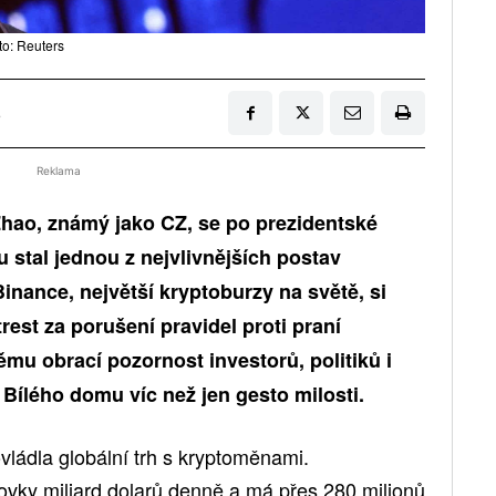
o: Reuters
5
Reklama
hao, známý jako CZ, se po prezidentské
 stal jednou z nejvlivnějších postav
Binance, největší kryptoburzy na světě, si
rest za porušení pravidel proti praní
mu obrací pozornost investorů, politiků i
tí Bílého domu víc než jen gesto milosti.
vládla globální trh s kryptoměnami.
vky miliard dolarů denně a má přes 280 milionů