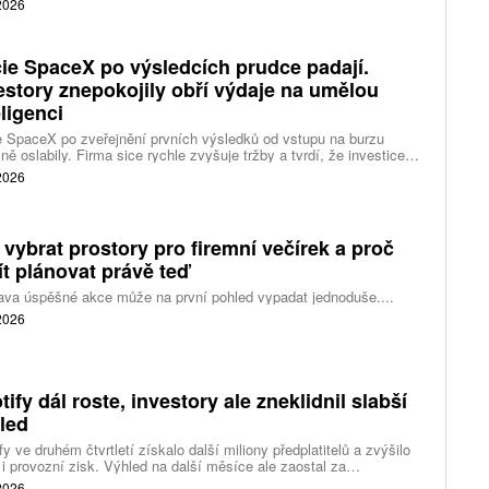
 2026
 inteligence i její dopad na společnost.
ie SpaceX po výsledcích prudce padají.
estory znepokojily obří výdaje na umělou
eligenci
 SpaceX po zveřejnění prvních výsledků od vstupu na burzu
ně oslabily. Firma sice rychle zvyšuje tržby a tvrdí, že investice
ělé inteligence se vracejí mnohem rychleji než dříve, investoři ale
 2026
eší, zda je tempo rekordních výdajů dlouhodobě udržitelné.
 vybrat prostory pro firemní večírek a proč
ít plánovat právě teď
ava úspěšné akce může na první pohled vypadat jednoduše....
 2026
tify dál roste, investory ale zneklidnil slabší
led
fy ve druhém čtvrtletí získalo další miliony předplatitelů a zvýšilo
 i provozní zisk. Výhled na další měsíce ale zaostal za
váním a ukázal, že další růst bude vyžadovat vyšší výdaje na
 2026