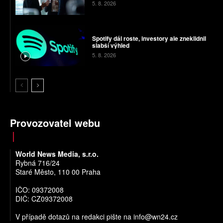
5. 8. 2026
Spotify dál roste, investory ale zneklidnil
slabší výhled
5. 8. 2026
Provozovatel webu
World News Media, s.r.o.
Rybná 716/24
Staré Město, 110 00 Praha
IČO: 09372008
DIČ: CZ09372008
V případě dotazů na redakci pište na
info@wn24.cz