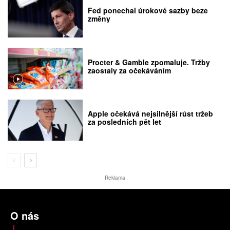
Fed ponechal úrokové sazby beze
změny
Procter & Gamble zpomaluje. Tržby
zaostaly za očekáváním
Apple očekává nejsilnější růst tržeb
za posledních pět let
Reklama
O nás