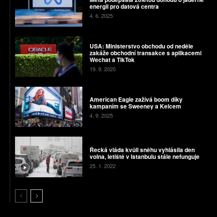
energii pro datová centra
4. 6. 2025
USA: Ministerstvo obchodu od neděle
zakáže obchodní transakce s aplikacemi
Wechat a TikTok
19. 9. 2020
American Eagle zažívá boom díky
kampaním se Sweeney a Kelcem
4. 9. 2025
Řecká vláda kvůli sněhu vyhlásila den
volna, letiště v Istanbulu stále nefunguje
25. 1. 2022