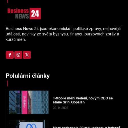
Business News 24 jsou ekonomické i politické zprávy, nejnovější
události, novinky ze světa byznysu, financí, burzovních zpráv a
kurzů měn.
Polulární články
T-Mobile mění vedení, novým CEO se
stane Srini Gopalan
22. 9. 2025
Meta podepsala 20letou dohodu o jaderné