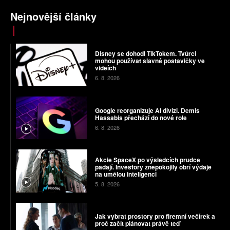
Nejnovější články
Disney se dohodl TikTokem. Tvůrci
mohou používat slavné postavičky ve
videích
6. 8. 2026
Google reorganizuje AI divizi. Demis
Hassabis přechází do nové role
6. 8. 2026
Akcie SpaceX po výsledcích prudce
padají. Investory znepokojily obří výdaje
na umělou inteligenci
5. 8. 2026
Jak vybrat prostory pro firemní večírek a
proč začít plánovat právě teď