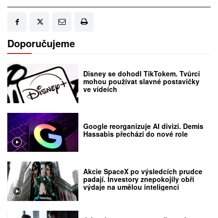
Doporučujeme
Disney se dohodl TikTokem. Tvůrci
mohou používat slavné postavičky
ve videích
Google reorganizuje AI divizi. Demis
Hassabis přechází do nové role
Akcie SpaceX po výsledcích prudce
padají. Investory znepokojily obří
výdaje na umělou inteligenci