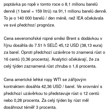
poptávka po ropě v tomto roce o 8,1 milionu barelů
denně (1 barel = 159 litrů) na 91,1 milionu barelů denně.
To je o 140 000 barelů / den méně, než IEA očekávala
ve své předchozí prognóze.
Cena severomořské ropné směsi Brent s dodávkou v
říjnu dosáhla do 7.51 h SELČ 45,12 USD (38,13 eura)
za barel. Oproti předchozí uzávěrce to znamená růst o
16 centů (0,36 procenta). Analytici očekávají, že za
celý týden zaznamená růst zhruba o 1,6 procenta.
Cena americké lehké ropy WTI se zářijovým
kontraktem dosáhla 42,36 USD / barel. Ve srovnání s
předchozí uzávěrkou to představuje růst o 12 centů
nebo 0,28 procenta. Za celý týden by růst měl
dosáhnout téměř 3 procenta.