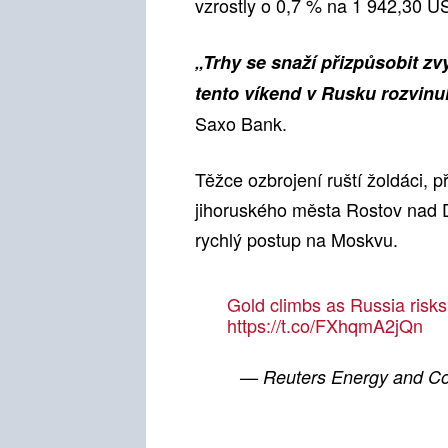
vzrostly o 0,7 % na 1 942,30 U
„Trhy se snaží přizpůsobit z
tento víkend v Rusku rozvinul
Saxo Bank.
Těžce ozbrojení ruští žoldáci, p
jihoruského města Rostov nad D
rychlý postup na Moskvu.
Gold climbs as Russia risks
https://t.co/FXhqmA2jQn
— Reuters Energy and 