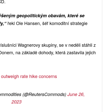
SD.
výšeným geopolitickým obavám, které se
řekl Ole Hansen, šéf komoditní strategie
y,“
říslušníci Wagnerovy skupiny, se v neděli stáhli z
onem, na základě dohody, která zastavila jejich
 outweigh rate hike concerns
Commodities (@ReutersCommods)
June 26,
2023