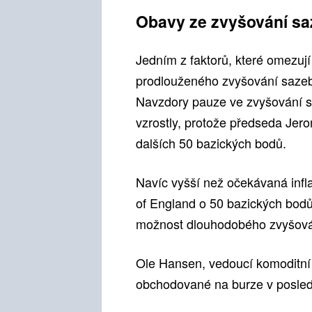
Obavy ze zvyšování sa
Jedním z faktorů, které omezují 
prodlouženého zvyšování sazeb
Navzdory pauze ve zvyšování 
vzrostly, protože předseda Jer
dalších 50 bazických bodů.
Navíc vyšší než očekávaná infl
of England o 50 bazických bodů z
možnost dlouhodobého zvyšován
Ole Hansen, vedoucí komoditní 
obchodované na burze v posledn