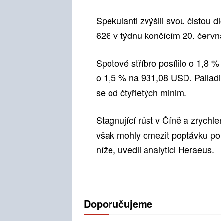
Spekulanti zvýšili svou čistou
626 v týdnu končícím 20. červn
Spotové stříbro posílilo o 1,8 
o 1,5 % na 931,08 USD. Palladi
se od čtyřletých minim.
Stagnující růst v Číně a zrychle
však mohly omezit poptávku po 
níže, uvedli analytici Heraeus.
Doporučujeme