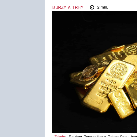
2
min.
BURZY A TRHY
Zdroje:
Reuters, Zenger News, Twitter, Foto: Uns