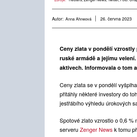
Autor:
Anna Ahneová
26. června 2023
Ceny zlata v pondělí vzrostl
ruské armádě a jejímu velení
aktivech. Informovala o tom 
Ceny zlata se v pondělí vyšplh
přitáhly některé investory do t
jestřábího výhledu úrokových s
Spotové zlato vzrostlo o 0,6 %
serveru
Zenger News
k tomu při