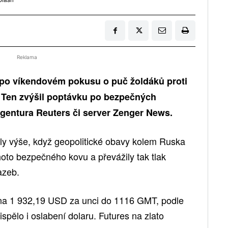
Reklama
y po víkendovém pokusu o puč žoldáků proti
. Ten zvýšil poptávku po bezpečných
agentura Reuters či server Zenger News.
aly výše, když geopolitické obavy kolem Ruska
ohoto bezpečného kovu a převážily tak tlak
azeb.
 na 1 932,19 USD za unci do 1116 GMT, podle
spělo i oslabení dolaru. Futures na zlato