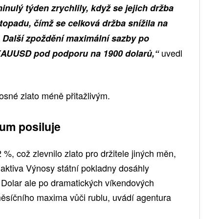
inulý týden zrychlily, když se jejich držba
istopadu, čímž se celková držba snížila na
 Další zpoždění maximální sazby po
uvedl
 XAUUSD pod podporu na 1900 dolarů,“
osné zlato méně přitažlivým.
dium posiluje
 %, což zlevnilo zlato pro držitele jiných měn,
aktiva Výnosy státní pokladny dosáhly
. Dolar ale po dramatických víkendových
ěsíčního maxima vůči rublu, uvádí agentura