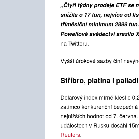
„Čtyři týdny prodeje ETF se m
snížila o 17 tun, nejvíce od l
tříměsíční minimum 2899 tun.
Powellově svědectví srazilo
na Twitteru.
Vyšší úrokové sazby činí nevýn
Stříbro, platina i palla
Dolarový index mírně klesl o 0,2
zatímco konkurenční bezpečná 
nejnižších hodnot od 7. června
událostech v Rusku dosáhl 15m
Reuters
.