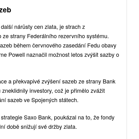
zeb
další nárůsty cen zlata, je strach z
 ze strany Federálního rezervního systému.
sazeb během červnového zasedání Fedu obavy
ome Powell naznačil možnost letos zvýšit sazby o
ace a překvapivé zvýšení sazeb ze strany Bank
neklidnily investory, což je přimělo zvážit
í sazeb ve Spojených státech.
strategie Saxo Bank, poukázal na to, že fondy
í době snižují své držby zlata.