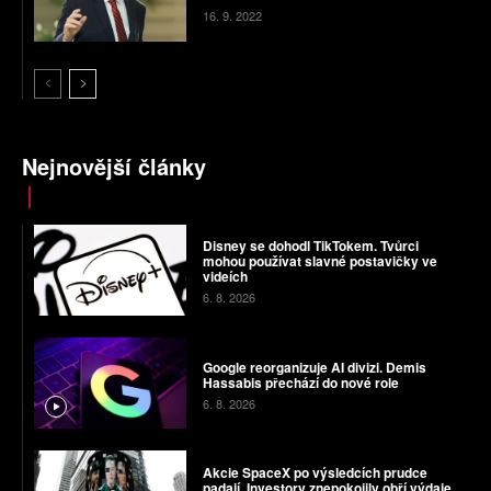
16. 9. 2022
Nejnovější články
Disney se dohodl TikTokem. Tvůrci
mohou používat slavné postavičky ve
videích
6. 8. 2026
Google reorganizuje AI divizi. Demis
Hassabis přechází do nové role
6. 8. 2026
Akcie SpaceX po výsledcích prudce
padají. Investory znepokojily obří výdaje