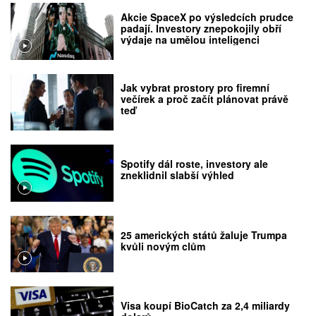
Akcie SpaceX po výsledcích prudce
padají. Investory znepokojily obří
výdaje na umělou inteligenci
Jak vybrat prostory pro firemní
večírek a proč začít plánovat právě
teď
Spotify dál roste, investory ale
zneklidnil slabší výhled
25 amerických států žaluje Trumpa
kvůli novým clům
Visa koupí BioCatch za 2,4 miliardy