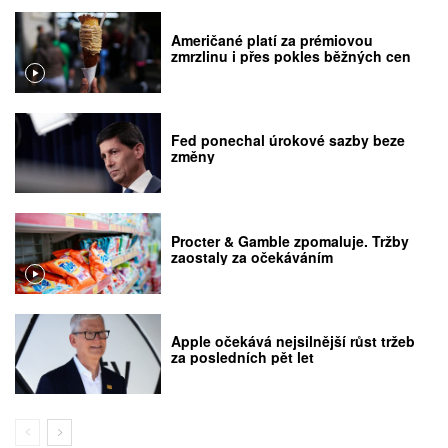
Američané platí za prémiovou
zmrzlinu i přes pokles běžných cen
Fed ponechal úrokové sazby beze
změny
Procter & Gamble zpomaluje. Tržby
zaostaly za očekáváním
Apple očekává nejsilnější růst tržeb
za posledních pět let