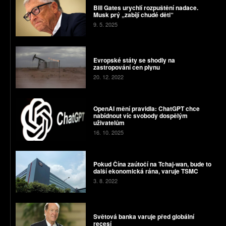
Bill Gates urychlí rozpuštění nadace.
Musk prý „zabíjí chudé děti“
9. 5. 2025
Evropské státy se shodly na
zastropování cen plynu
20. 12. 2022
OpenAI mění pravidla: ChatGPT chce
nabídnout víc svobody dospělým
uživatelům
16. 10. 2025
Pokud Čína zaútočí na Tchaj-wan, bude to
další ekonomická rána, varuje TSMC
3. 8. 2022
Světová banka varuje před globální
recesí