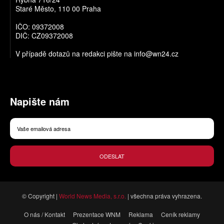
Staré Město, 110 00 Praha
IČO: 09372008
DIČ: CZ09372008
V případě dotazů na redakci pište na
info@wn24.cz
Napište nám
ODESLAT
© Copyright |
World News Media, s.r.o.
| všechna práva vyhrazena.
O nás / Kontakt
Prezentace WNM
Reklama
Ceník reklamy