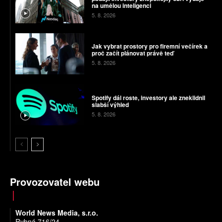
na umělou inteligenci
5. 8. 2026
Jak vybrat prostory pro firemní večírek a
proč začít plánovat právě teď
5. 8. 2026
Spotify dál roste, investory ale zneklidnil
slabší výhled
5. 8. 2026
Provozovatel webu
World News Media, s.r.o.
Rybná 716/24