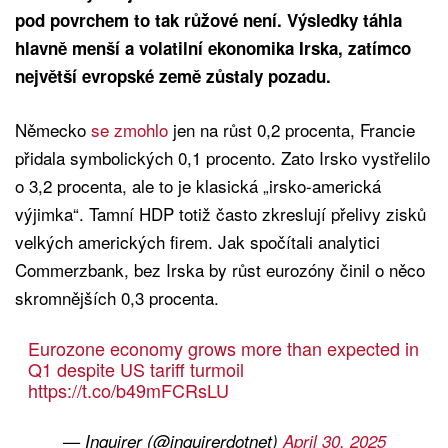
pod povrchem to tak růžové není. Výsledky táhla
hlavně menší a volatilní ekonomika Irska, zatímco
největší evropské země zůstaly pozadu.
Německo
se zmohlo
jen na růst 0,2 procenta, Francie
přidala symbolických 0,1 procento. Zato Irsko vystřelilo
o 3,2 procenta, ale to je klasická „irsko-americká
výjimka“. Tamní HDP totiž často zkreslují přelivy zisků
velkých amerických firem. Jak spočítali analytici
Commerzbank, bez Irska by růst eurozóny činil o něco
skromnějších 0,3 procenta.
Eurozone economy grows more than expected in
Q1 despite US tariff turmoil
https://t.co/b49mFCRsLU
— Inquirer (@inquirerdotnet)
April 30, 2025