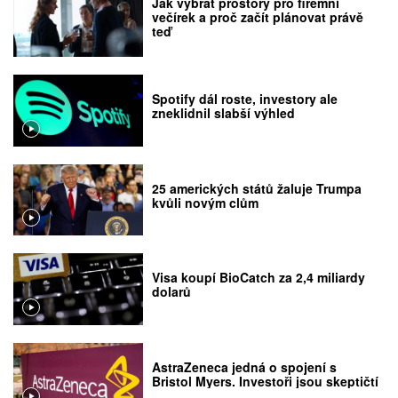
Jak vybrat prostory pro firemní
večírek a proč začít plánovat právě
teď
Spotify dál roste, investory ale
zneklidnil slabší výhled
25 amerických států žaluje Trumpa
kvůli novým clům
Visa koupí BioCatch za 2,4 miliardy
dolarů
AstraZeneca jedná o spojení s
Bristol Myers. Investoři jsou skeptičtí