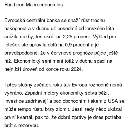
Pantheon Macroeconomics.
Evropská centrální banka se snaží růst trochu
nakopnout a v dubnu už posedmé od loňského léta
snížila sazby, tentokrát na 2,25 procent. Výhled pro
letošek ale upravila dolů na 0,9 procent a je
pravděpodobné, že v červnové prognóze půjde ještě
níž. Ekonomický sentiment totiž v dubnu spadl na
nejnižší úroveň od konce roku 2024.
I přes slušný začátek roku tak Evropa rozhodně nemá
vyhráno. Západní motory ekonomiky sotva běží,
investice zadrhávají a pod obchodním tlakem z USA se
může tempo růstu brzy zlomit. Jestli tedy něco ukázal
první kvartál, pak to, že dobré zprávy je dnes potřeba
brát s rezervou.