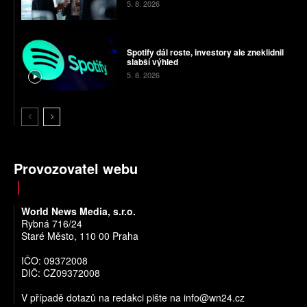
5. 8. 2026
Spotify dál roste, investory ale zneklidnil
slabší výhled
5. 8. 2026
Provozovatel webu
World News Media, s.r.o.
Rybná 716/24
Staré Město, 110 00 Praha
IČO: 09372008
DIČ: CZ09372008
V případě dotazů na redakci pište na
info@wn24.cz