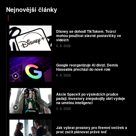
Nejnovější články
Disney se dohodl TikTokem. Tvůrci
mohou používat slavné postavičky ve
videích
6. 8. 2026
Google reorganizuje AI divizi. Demis
Hassabis přechází do nové role
6. 8. 2026
Akcie SpaceX po výsledcích prudce
padají. Investory znepokojily obří výdaje
na umělou inteligenci
5. 8. 2026
Jak vybrat prostory pro firemní večírek a
proč začít plánovat právě teď