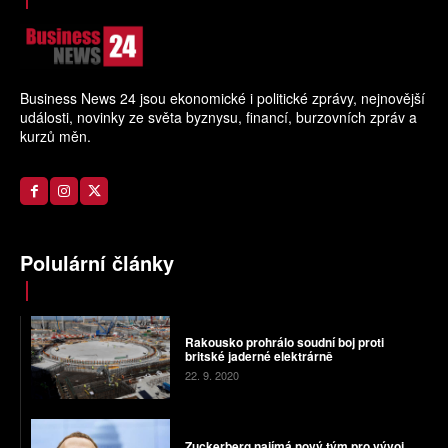
Business News 24 jsou ekonomické i politické zprávy, nejnovější
události, novinky ze světa byznysu, financí, burzovních zpráv a
kurzů měn.
Polulární články
Rakousko prohrálo soudní boj proti
britské jaderné elektrárně
22. 9. 2020
Zuckerberg najímá nový tým pro vývoj