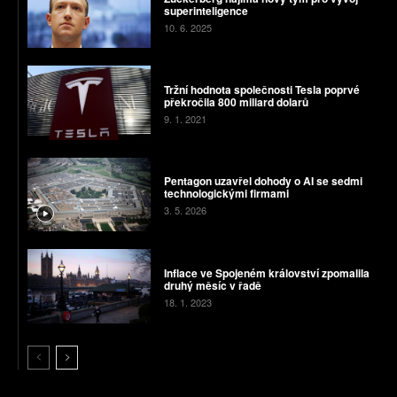
superinteligence
10. 6. 2025
Tržní hodnota společnosti Tesla poprvé
překročila 800 miliard dolarů
9. 1. 2021
Pentagon uzavřel dohody o AI se sedmi
technologickými firmami
3. 5. 2026
Inflace ve Spojeném království zpomalila
druhý měsíc v řadě
18. 1. 2023