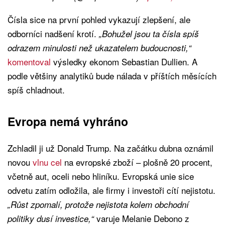
Čísla sice na první pohled vykazují zlepšení, ale
odborníci nadšení krotí.
„Bohužel jsou ta čísla spíš
odrazem minulosti než ukazatelem budoucnosti,“
komentoval
výsledky ekonom Sebastian Dullien. A
podle většiny analytiků bude nálada v příštích měsících
spíš chladnout.
Evropa nemá vyhráno
Zchladil ji už Donald Trump. Na začátku dubna oznámil
novou
vlnu cel
na evropské zboží – plošně 20 procent,
včetně aut, oceli nebo hliníku. Evropská unie sice
odvetu zatím odložila, ale firmy i investoři cítí nejistotu.
„Růst zpomalí, protože nejistota kolem obchodní
varuje Melanie Debono z
politiky dusí investice,“