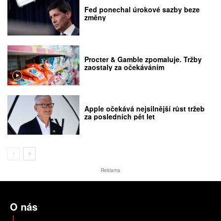
Fed ponechal úrokové sazby beze
změny
Procter & Gamble zpomaluje. Tržby
zaostaly za očekáváním
Apple očekává nejsilnější růst tržeb
za posledních pět let
Reklama
O nás