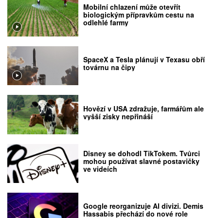
Mobilní chlazení může otevřít
biologickým přípravkům cestu na
odlehlé farmy
SpaceX a Tesla plánují v Texasu obří
továrnu na čipy
Hovězí v USA zdražuje, farmářům ale
vyšší zisky nepřináší
Disney se dohodl TikTokem. Tvůrci
mohou používat slavné postavičky
ve videích
Google reorganizuje AI divizi. Demis
Hassabis přechází do nové role