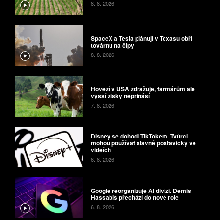
8. 8. 2026
SpaceX a Tesla plánují v Texasu obří
továrnu na čipy
8. 8. 2026
Hovězí v USA zdražuje, farmářům ale
vyšší zisky nepřináší
7. 8. 2026
Disney se dohodl TikTokem. Tvůrci
mohou používat slavné postavičky ve
videích
6. 8. 2026
Google reorganizuje AI divizi. Demis
Hassabis přechází do nové role
6. 8. 2026