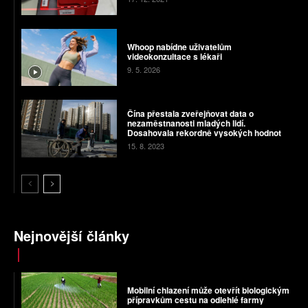
Whoop nabídne uživatelům
videokonzultace s lékaři
9. 5. 2026
Čína přestala zveřejňovat data o
nezaměstnanosti mladých lidí.
Dosahovala rekordně vysokých hodnot
15. 8. 2023
Nejnovější články
Mobilní chlazení může otevřít biologickým
přípravkům cestu na odlehlé farmy