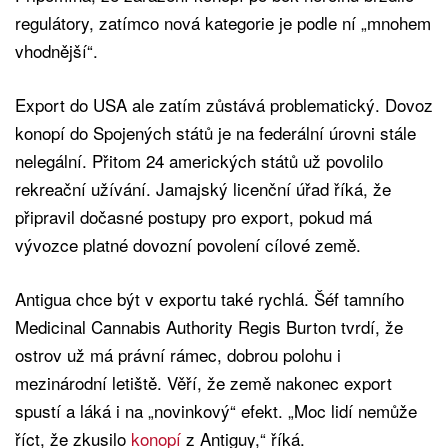
regulátory, zatímco nová kategorie je podle ní „mnohem
vhodnější“.
Export do USA ale zatím zůstává problematický. Dovoz
konopí do Spojených států je na federální úrovni stále
nelegální. Přitom 24 amerických států už povolilo
rekreační užívání. Jamajský licenční úřad říká, že
připravil dočasné postupy pro export, pokud má
vývozce platné dovozní povolení cílové země.
Antigua chce být v exportu také rychlá. Šéf tamního
Medicinal Cannabis Authority Regis Burton tvrdí, že
ostrov už má právní rámec, dobrou polohu i
mezinárodní letiště. Věří, že země nakonec export
spustí a láká i na „novinkový“ efekt. „Moc lidí nemůže
říct, že zkusilo
konopí
z Antiguy,“ říká.