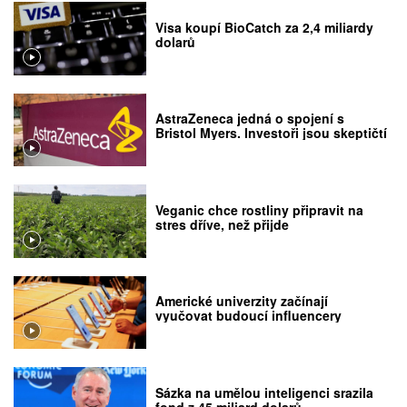
Visa koupí BioCatch za 2,4 miliardy
dolarů
AstraZeneca jedná o spojení s
Bristol Myers. Investoři jsou skeptičtí
Veganic chce rostliny připravit na
stres dříve, než přijde
Americké univerzity začínají
vyučovat budoucí influencery
Sázka na umělou inteligenci srazila
fond z 45 miliard dolarů