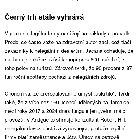
Černý trh stále vyhrává
V praxi ale legální firmy narážejí na náklady a pravidla.
Prodej se často váže na zdravotní autorizaci, což tlačí
zákazníky k nelegálním dealerům. Jacana odhaduje, že
na Jamajce ročně užívá konopí přes 800 tisíc lidí, z
toho polovina turistů. Zároveň tvrdí, že 90 procent z 87
tun roční spotřeby pochází z nelegálních zdrojů.
Chong říká, že přeregulování průmysl „uškrtilo“. Tvrdí
také, že z více než 160 licencí udělených na Jamajce
mezi roky 2017 a 2024 dnes funguje jen „velmi málo“
provozů. V Antigue to shrnuje konzultant Robert Hill:
nelegální dovoz zůstává výnosnější, protože legální
firmy platí zaměstnance a účty. Úřady na ostrově