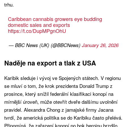
trhu.
Caribbean cannabis growers eye budding
domestic sales and exports
https://t.co/DupMPgnOhU
— BBC News (UK) (@BBCNews)
January 26, 2026
Naděje na export a tlak z USA
Karibik sleduje i vývoj ve Spojených státech. V regionu
se mluví o tom, že krok prezidenta Donald Trump z
prosince, který snížil federální klasifikaci konopí na
mírnější úroveň, může otevřít dveře dalšímu uvolnění
pravidel. Alexandra Chong z jamajské firmy Jacana
tvrdí, že americká politika se do Karibiku často přelévá.
Připomíná, že zařazení konopí po bok heroinu brzdilo