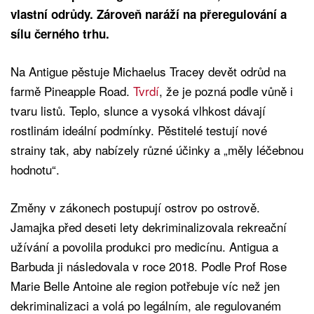
vlastní odrůdy. Zároveň naráží na přeregulování a
sílu černého trhu.
Na Antigue pěstuje Michaelus Tracey devět odrůd na
farmě Pineapple Road.
Tvrdí
, že je pozná podle vůně i
tvaru listů. Teplo, slunce a vysoká vlhkost dávají
rostlinám ideální podmínky. Pěstitelé testují nové
strainy tak, aby nabízely různé účinky a „měly léčebnou
hodnotu“.
Změny v zákonech postupují ostrov po ostrově.
Jamajka před deseti lety dekriminalizovala rekreační
užívání a povolila produkci pro medicínu. Antigua a
Barbuda ji následovala v roce 2018. Podle Prof Rose
Marie Belle Antoine ale region potřebuje víc než jen
dekriminalizaci a volá po legálním, ale regulovaném