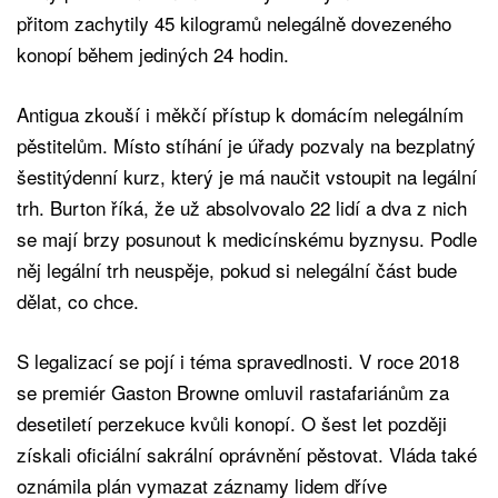
přitom zachytily 45 kilogramů nelegálně dovezeného
konopí během jediných 24 hodin.
Antigua zkouší i měkčí přístup k domácím nelegálním
pěstitelům. Místo stíhání je úřady pozvaly na bezplatný
šestitýdenní kurz, který je má naučit vstoupit na legální
trh. Burton říká, že už absolvovalo 22 lidí a dva z nich
se mají brzy posunout k medicínskému byznysu. Podle
něj legální trh neuspěje, pokud si nelegální část bude
dělat, co chce.
S legalizací se pojí i téma spravedlnosti. V roce 2018
se premiér Gaston Browne omluvil rastafariánům za
desetiletí perzekuce kvůli konopí. O šest let později
získali oficiální sakrální oprávnění pěstovat. Vláda také
oznámila plán vymazat záznamy lidem dříve