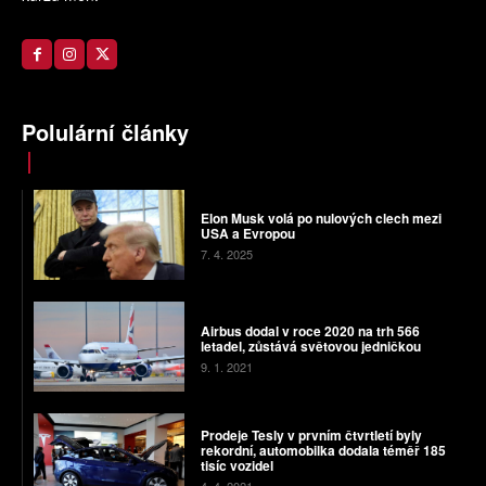
Polulární články
Elon Musk volá po nulových clech mezi
USA a Evropou
7. 4. 2025
Airbus dodal v roce 2020 na trh 566
letadel, zůstává světovou jedničkou
9. 1. 2021
Prodeje Tesly v prvním čtvrtletí byly
rekordní, automobilka dodala téměř 185
tisíc vozidel