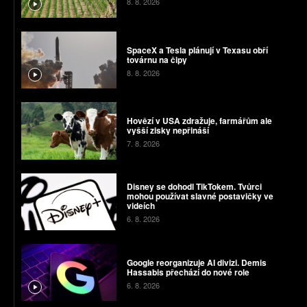
8. 8. 2026
SpaceX a Tesla plánují v Texasu obří
továrnu na čipy
8. 8. 2026
Hovězí v USA zdražuje, farmářům ale
vyšší zisky nepřináší
7. 8. 2026
Disney se dohodl TikTokem. Tvůrci
mohou používat slavné postavičky ve
videích
6. 8. 2026
Google reorganizuje AI divizi. Demis
Hassabis přechází do nové role
6. 8. 2026