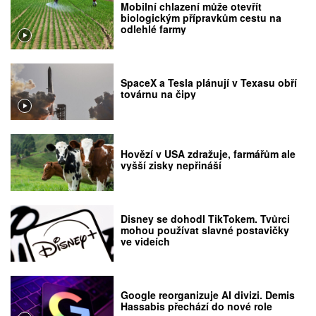
Mobilní chlazení může otevřít
biologickým přípravkům cestu na
odlehlé farmy
SpaceX a Tesla plánují v Texasu obří
továrnu na čipy
Hovězí v USA zdražuje, farmářům ale
vyšší zisky nepřináší
Disney se dohodl TikTokem. Tvůrci
mohou používat slavné postavičky
ve videích
Google reorganizuje AI divizi. Demis
Hassabis přechází do nové role