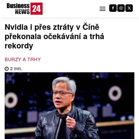
Nvidia i přes ztráty v Číně
překonala očekávání a trhá
rekordy
BURZY A TRHY
2
min.