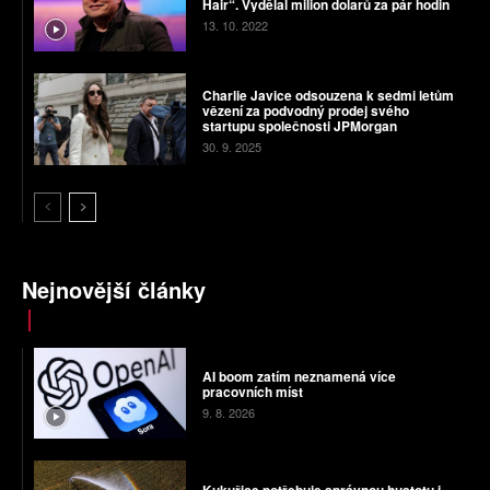
Hair“. Vydělal milion dolarů za pár hodin
13. 10. 2022
Charlie Javice odsouzena k sedmi letům
vězení za podvodný prodej svého
startupu společnosti JPMorgan
30. 9. 2025
Nejnovější články
AI boom zatím neznamená více
pracovních míst
9. 8. 2026
Kukuřice potřebuje správnou hustotu i