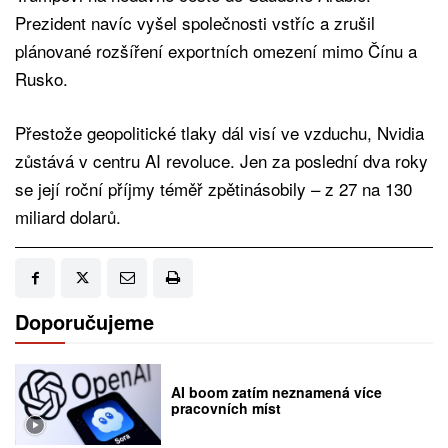
Prezident navíc vyšel společnosti vstříc a zrušil
plánované rozšíření exportních omezení mimo Čínu a
Rusko.
Přestože geopolitické tlaky dál visí ve vzduchu, Nvidia
zůstává v centru AI revoluce. Jen za poslední dva roky
se její roční příjmy téměř zpětinásobily – z 27 na 130
miliard dolarů.
Doporučujeme
AI boom zatím neznamená více
pracovních míst