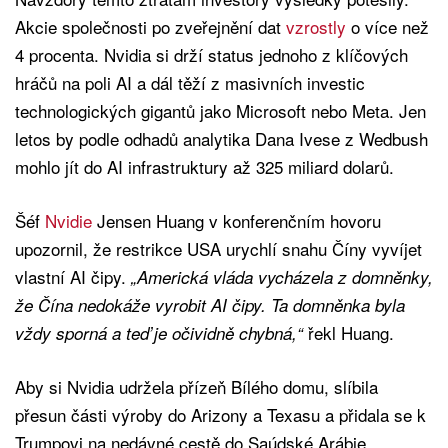
Akcie společnosti po zveřejnění dat
vzrostly
o více než
4 procenta. Nvidia si drží status jednoho z klíčových
hráčů na poli AI a dál těží z masivních investic
technologických gigantů jako Microsoft nebo Meta. Jen
letos by podle odhadů analytika Dana Ivese z Wedbush
mohlo jít do AI infrastruktury až 325 miliard dolarů.
Šéf
Nvidie
Jensen Huang v konferenčním hovoru
upozornil, že restrikce USA urychlí snahu Číny vyvíjet
vlastní AI čipy.
„Americká vláda vycházela z domněnky,
že Čína nedokáže vyrobit AI čipy. Ta domněnka byla
řekl Huang.
vždy sporná a teď je očividně chybná,“
Aby si Nvidia udržela přízeň Bílého domu, slíbila
přesun části výroby do Arizony a Texasu a přidala se k
Trumpovi na nedávné cestě do Saúdské Arábie.