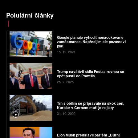
Polulární články
Google plánuje vyhodit nenaočkované
zaměstnance. Napřed jim ale pozastaví
plat
15. 12. 2021
Trump navštívil sídlo Fedu a rovnou se
opět pustil do Powella
25. 7. 2025
Trh s obilím se připravuje na skok cen.
Koridor v Černém moři je nejistý
31. 10. 2022
Elon Musk představil parfém „Burnt