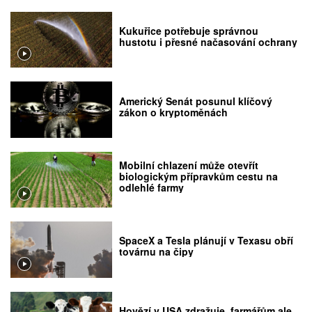
Kukuřice potřebuje správnou
hustotu i přesné načasování ochrany
Americký Senát posunul klíčový
zákon o kryptoměnách
Mobilní chlazení může otevřít
biologickým přípravkům cestu na
odlehlé farmy
SpaceX a Tesla plánují v Texasu obří
továrnu na čipy
Hovězí v USA zdražuje, farmářům ale