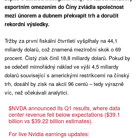
exportním omezením do Číny zvládla společnost
mezi únorem a dubnem překvapit trh a doručit
rekordní výsledky.
Tržby za první fiskální čtvrtletí vyšplhaly na 44,1
miliardy dolarů, což znamená meziroční skok o 69
procent. Čistý zisk činil 18,8 miliardy dolarů. Pokud by
se odečetl mimořádný náklad ve výši 4,5 miliardy
dolarů související s americkými restrikcemi na čínský
trh, dosáhl by zisk na akcii 96 centů – tedy výrazně
víc, než očekávali analytici.
$NVDA
announced its Q1 results, where data
center revenue fell below expectations ($39.1
billion vs $39.22 billion estimates).
For live Nvidia earnings updates: