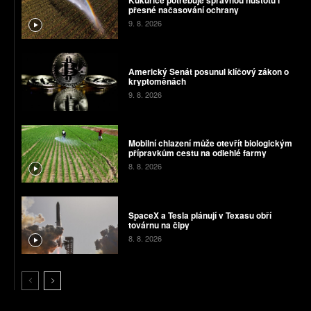
přesné načasování ochrany
9. 8. 2026
Americký Senát posunul klíčový zákon o
kryptoměnách
9. 8. 2026
Mobilní chlazení může otevřít biologickým
přípravkům cestu na odlehlé farmy
8. 8. 2026
SpaceX a Tesla plánují v Texasu obří
továrnu na čipy
8. 8. 2026