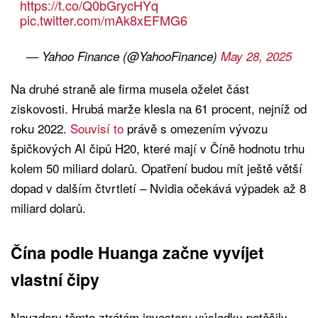
https://t.co/Q0bGrycHYq
pic.twitter.com/mAk8xEFMG6
— Yahoo Finance (@YahooFinance)
May 28, 2025
Na druhé straně ale firma musela oželet část
ziskovosti. Hrubá marže klesla na 61 procent, nejníž od
roku 2022.
Souvisí to
právě s omezením vývozu
špičkových AI čipů H20, které mají v Číně hodnotu trhu
kolem 50 miliard dolarů. Opatření budou mít ještě větší
dopad v dalším čtvrtletí – Nvidia očekává výpadek až 8
miliard dolarů.
Čína podle Huanga začne vyvíjet
vlastní čipy
Navzdory těmto ztrátám investory výsledky potěšily.