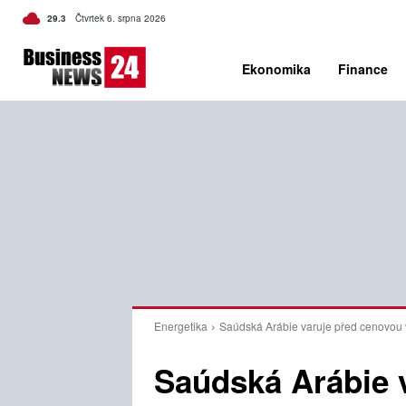
C
29.3
Čtvrtek 6. srpna 2026
Czech
Ekonomika
Finance
Energetika
Saúdská Arábie varuje před cenovou v
Saúdská Arábie 