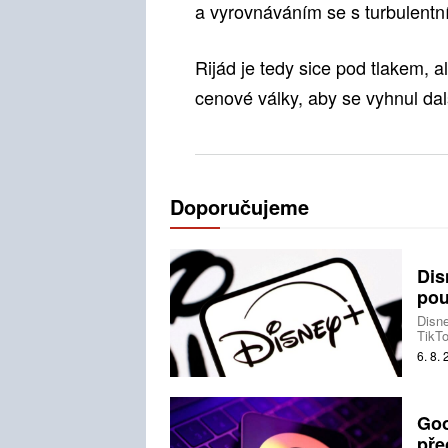
a vyrovnáváním se s turbulent
Rijád je tedy sice pod tlakem, a
cenové války, aby se vyhnul dal
Doporučujeme
Dis
pou
Disne
TikTo
produ
6. 8.
Goo
pře