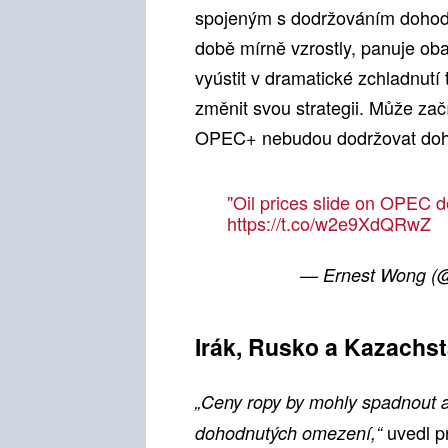
spojeným s dodržováním dohod 
době mírně vzrostly, panuje ob
vyústit v dramatické zchladnutí
změnit svou strategii. Může zač
OPEC+ nebudou dodržovat doho
"Oil prices slide on OPEC
https://t.co/w2e9XdQRwZ
— Ernest Wong 
Irák, Rusko a Kazachst
„Ceny ropy by mohly spadnout a
uvedl p
dohodnutých omezení,“