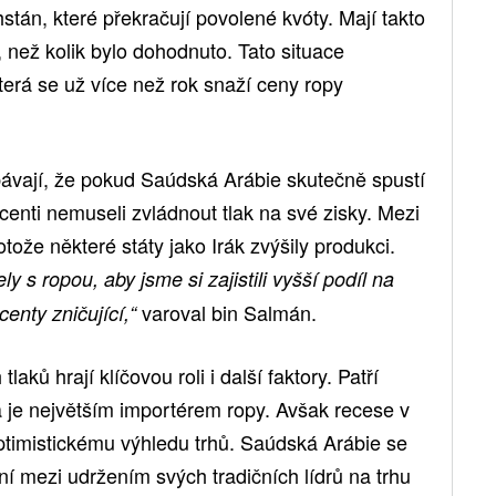
tán, které překračují povolené kvóty. Mají takto
y, než kolik bylo dohodnuto. Tato situace
erá se už více než rok snaží ceny ropy
ávají, že pokud Saúdská Arábie skutečně spustí
centi nemuseli zvládnout tlak na své zisky. Mezi
ože některé státy jako Irák zvýšily produkci.
y s ropou, aby jsme si zajistili vyšší podíl na
varoval bin Salmán.
centy zničující,“
ků hrají klíčovou roli i další faktory. Patří
á je největším importérem ropy. Avšak recese v
ptimistickému výhledu trhů. Saúdská Arábie se
í mezi udržením svých tradičních lídrů na trhu