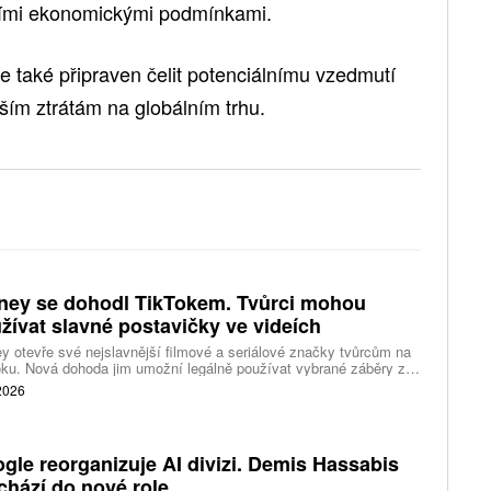
ními ekonomickými podmínkami.
le také připraven čelit potenciálnímu vzedmutí
ším ztrátám na globálním trhu.
ney se dohodl TikTokem. Tvůrci mohou
žívat slavné postavičky ve videích
y otevře své nejslavnější filmové a seriálové značky tvůrcům na
ku. Nová dohoda jim umožní legálně používat vybrané záběry z
kce studia a sdílet vlastní videa také na platformě Disney Verts.
 2026
gle reorganizuje AI divizi. Demis Hassabis
chází do nové role