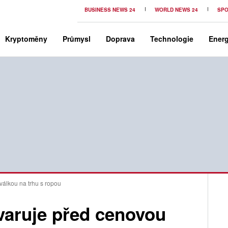
BUSINESS NEWS 24
WORLD NEWS 24
SPO
Kryptoměny
Průmysl
Doprava
Technologie
Energ
álkou na trhu s ropou
varuje před cenovou