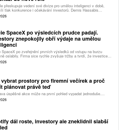
e přeskupuje vedení své divize pro umělou inteligenci v době,
ílí tlak konkurence i očekávání investorů. Demis Hassabis
vá každodenní řízení DeepMind a zaměří se na vývoj pokročilé
 2026
 inteligence i její dopad na společnost.
ie SpaceX po výsledcích prudce padají.
estory znepokojily obří výdaje na umělou
eligenci
 SpaceX po zveřejnění prvních výsledků od vstupu na burzu
ně oslabily. Firma sice rychle zvyšuje tržby a tvrdí, že investice
ělé inteligence se vracejí mnohem rychleji než dříve, investoři ale
 2026
eší, zda je tempo rekordních výdajů dlouhodobě udržitelné.
 vybrat prostory pro firemní večírek a proč
ít plánovat právě teď
ava úspěšné akce může na první pohled vypadat jednoduše....
 2026
tify dál roste, investory ale zneklidnil slabší
led