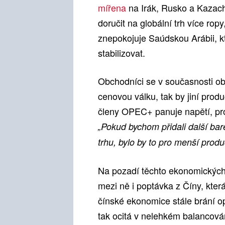
mířena
na Irák, Rusko a Kazachs
doručit na globální trh více rop
znepokojuje Saúdskou Arábii, kt
stabilizovat.
Obchodníci se v současnosti ob
cenovou válku, tak by jiní produ
členy OPEC+ panuje napětí, prot
„Pokud bychom přidali další barel
trhu, bylo by to pro menší produ
Na pozadí těchto ekonomických tla
mezi ně i poptávka z Číny, kter
čínské ekonomice stále brání o
tak ocitá v nelehkém balancován