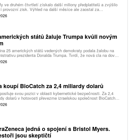
fy ve druhém čtvrtletí získalo další miliony předplatitelů a zvýšilo
 i provozní zisk. Výhled na další měsíce ale zaostal za
váním a ukázal, že další růst bude vyžadovat vyšší výdaje na
 2026
ting, nové služby a umělou inteligenci.
amerických států žaluje Trumpa kvůli novým
ům
ina 25 amerických států vedených demokraty podala žalobu na
istrativu prezidenta Donalda Trumpa. Tvrdí, že nová cla na dovoz
ítek zemí překračují pravomoci prezidenta a obcházejí předchozí
 2026
dnutí amerických soudů.
a koupí BioCatch za 2,4 miliardy dolarů
posiluje svou pozici v oblasti kybernetické bezpečnosti. Za 2,4
rdy dolarů v hotovosti převezme izraelskou společnost BioCatch,
 pomáhá bankám odhalovat podvody podle chování uživatelů při
 2026
 s internetovým bankovnictvím.
raZeneca jedná o spojení s Bristol Myers.
estoři jsou skeptičtí