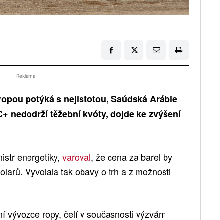
Reklama
 ropou potýká s nejistotou, Saúdská Arábie
+ nedodrží těžební kvóty, dojde ke zvýšení
istr energetiky,
varoval
, že cena za barel by
larů. Vyvolala tak obavy o trh a z možnosti
í vývozce ropy, čelí v současnosti výzvám