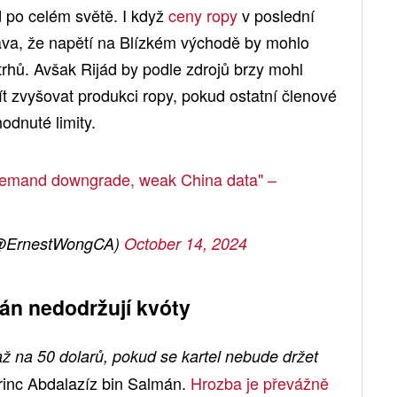
po celém světě. I když
ceny ropy
v poslední
ava, že napětí na Blízkém východě by mohlo
 trhů. Avšak Rijád by podle zdrojů brzy mohl
ít zvyšovat produkci ropy, pokud ostatní členové
dnuté limity.
 demand downgrade, weak China data" –
(@ErnestWongCA)
October 14, 2024
án nedodržují kvóty
ž na 50 dolarů, pokud se kartel nebude držet
rinc Abdalazíz bin Salmán.
Hrozba je převážně