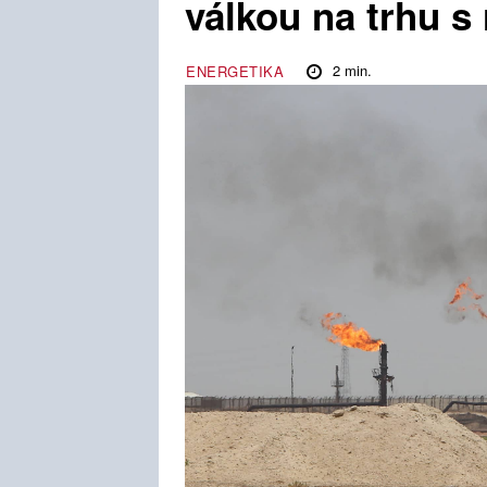
válkou na trhu s
2
min.
ENERGETIKA