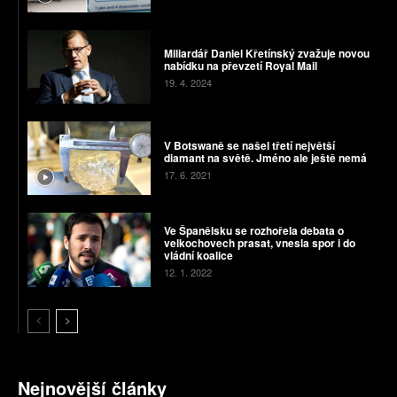
Miliardář Daniel Křetínský zvažuje novou
nabídku na převzetí Royal Mail
19. 4. 2024
V Botswaně se našel třetí největší
diamant na světě. Jméno ale ještě nemá
17. 6. 2021
Ve Španělsku se rozhořela debata o
velkochovech prasat, vnesla spor i do
vládní koalice
12. 1. 2022
Nejnovější články