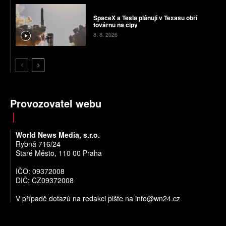
SpaceX a Tesla plánují v Texasu obří
továrnu na čipy
8. 8. 2026
Provozovatel webu
World News Media, s.r.o.
Rybná 716/24
Staré Město, 110 00 Praha
IČO: 09372008
DIČ: CZ09372008
V případě dotazů na redakci pište na
info@wn24.cz