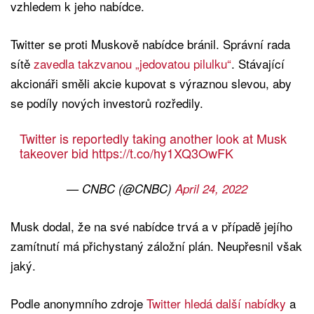
vzhledem k jeho nabídce.
Twitter se proti Muskově nabídce bránil. Správní rada
sítě
zavedla takzvanou „jedovatou pilulku“
. Stávající
akcionáři směli akcie kupovat s výraznou slevou, aby
se podíly nových investorů rozředily.
Twitter is reportedly taking another look at Musk
takeover bid
https://t.co/hy1XQ3OwFK
— CNBC (@CNBC)
April 24, 2022
Musk dodal, že na své nabídce trvá a v případě jejího
zamítnutí má přichystaný záložní plán. Neupřesnil však
jaký.
Podle anonymního zdroje
Twitter hledá další nabídky
a