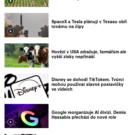
SpaceX a Tesla plánují v Texasu obří
továrnu na čipy
Hovězí v USA zdražuje, farmářům ale
vyšší zisky nepřináší
Disney se dohodl TikTokem. Tvůrci
mohou používat slavné postavičky
ve videích
Google reorganizuje AI divizi. Demis
Hassabis přechází do nové role