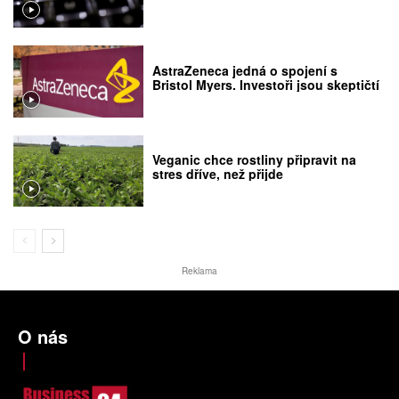
AstraZeneca jedná o spojení s
Bristol Myers. Investoři jsou skeptičtí
Veganic chce rostliny připravit na
stres dříve, než přijde
Reklama
O nás