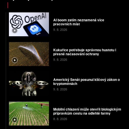
AI boom zatím neznamená více
pracovních míst
9. 8. 2026
Kukuřice potřebuje správnou hustotu i
přesné načasování ochrany
9. 8. 2026
Americký Senát posunul klíčový zákon o
kryptoměnách
9. 8. 2026
Mobilní chlazení může otevřít biologickým
přípravkům cestu na odlehlé farmy
8. 8. 2026