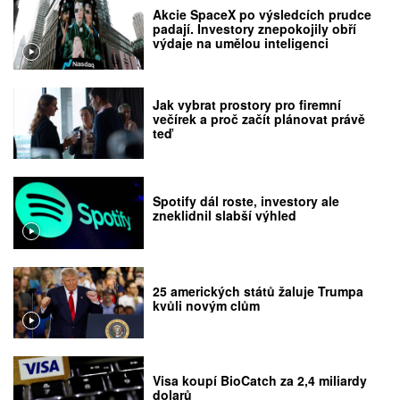
Akcie SpaceX po výsledcích prudce
padají. Investory znepokojily obří
výdaje na umělou inteligenci
Jak vybrat prostory pro firemní
večírek a proč začít plánovat právě
teď
Spotify dál roste, investory ale
zneklidnil slabší výhled
25 amerických států žaluje Trumpa
kvůli novým clům
Visa koupí BioCatch za 2,4 miliardy
dolarů