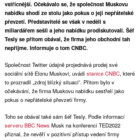
vstřícnější. Očekávalo se, že společnost Muskovu
nabídku shodí ze stolu jako pokus o její nepřátelské
převzetí. Představitelé se však v neděli s
miliardářem sešli a jeho nabídku prodiskutovali. Šéf
Tesly se přitom obával, že firma jeho obchodní tah
nepřijme. Informuje o tom CNBC.
Společnost Twitter údajně projednává prodej své
sociální sítě Elonu Muskovi, uvádí
stanice CNBC
, které
to prozradil „zdroj blízký situaci”. Přitom bylo v
očekávání, že firma Muskovu nabídku sestřelí jako
pokus o nepřátelské převzetí firmy.
Toho se obával také sám šéf Tesly. Podle informací
serveru BBC News
Musk na konferenci TED2022
přiznal, že nevěří v pozitivní přístup vedení firmy