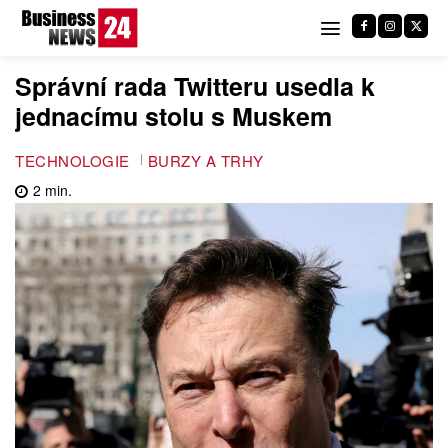
Správní rada Twitteru usedla k
jednacímu stolu s Muskem
TECHNOLOGIE
BURZY A TRHY
2
min.