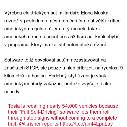
Výrobna elektrických aut miliardáře Elona Muska
rovněž v posledních měsících čelí čím dál větší kritice
amerických regulátorů. V úterý musela také z
amerického trhu stáhnout přes 53 tisíc aut kvůli chybě
v programu, který má zajistit automatické řízení.
Software totiž dovoloval autům nezastavovat na
značkách STOP, ale pouze u nich přibrzdit na rychlost 9
kilometrů za hodinu. Podobný styl řízení je však
americkými úřady zakázán, protože zvyšuje riziko
nehody.
Tesla is recalling nearly 54,000 vehicles because
their “Full Self-Driving” software lets them roll
through stop signs without coming to a complete
halt.
@tkrisher
reports
https://t.co/amf4LpaLay