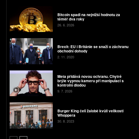
Bitcoin spadl na nejnižší hodnotu za
téměř dva roky
26. 6. 2026
Brexit: EU i Británie se snaží o záchranu
obchodní dohody
2. 11. 2020
Meta přidává novou ochranu. Chytré
brýle vypnou kameru při manipulaci s
kontrolní diodou
9. 7. 2026
Burger King čelí žalobě kvůli velikosti
Whoppera
30. 8. 2023