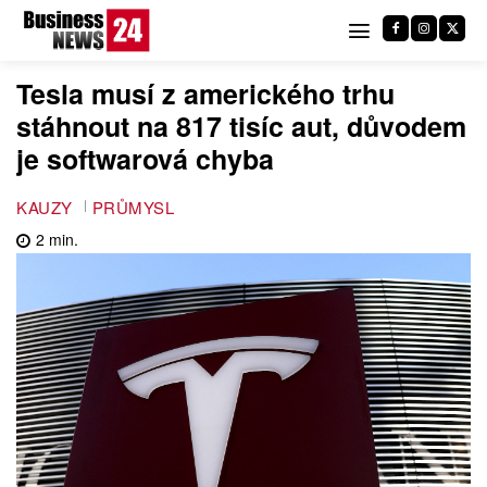
Tesla musí z amerického trhu
stáhnout na 817 tisíc aut, důvodem
je softwarová chyba
KAUZY
PRŮMYSL
2
min.