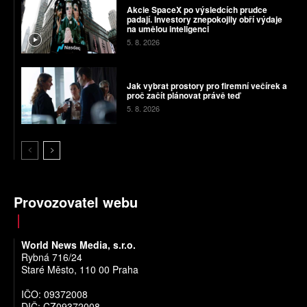
Akcie SpaceX po výsledcích prudce
padají. Investory znepokojily obří výdaje
na umělou inteligenci
5. 8. 2026
Jak vybrat prostory pro firemní večírek a
proč začít plánovat právě teď
5. 8. 2026
Provozovatel webu
World News Media, s.r.o.
Rybná 716/24
Staré Město, 110 00 Praha
IČO: 09372008
DIČ: CZ09372008