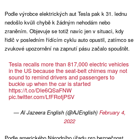
Podle výrobce elektrických aut Tesla pak k 31. lednu
nedošlo kvůli chybě k žádným nehodám nebo
zraněním. Objevuje se totiž navíc jen v situaci, kdy
řidič v posledním řídícím cyklu auto opustil, zatímco se
zvukové upozornění na zapnutí pásu začalo spouštět.
Tesla recalls more than 817,000 electric vehicles
in the US because the seat-belt chimes may not
sound to remind drivers and passengers to
buckle up when the car is started
https://t.co/DIe6QSaFNW
pic.twitter.com/LfFRotjPSV
— Al Jazeera English (@AJEnglish)
February 4,
2022
Podle amerického Národního úřadu pro bezpečnost