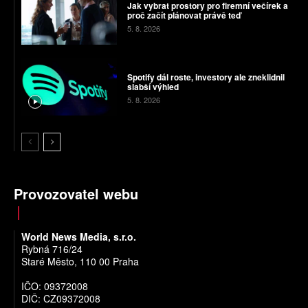
Jak vybrat prostory pro firemní večírek a
proč začít plánovat právě teď
5. 8. 2026
Spotify dál roste, investory ale zneklidnil
slabší výhled
5. 8. 2026
Provozovatel webu
World News Media, s.r.o.
Rybná 716/24
Staré Město, 110 00 Praha
IČO: 09372008
DIČ: CZ09372008