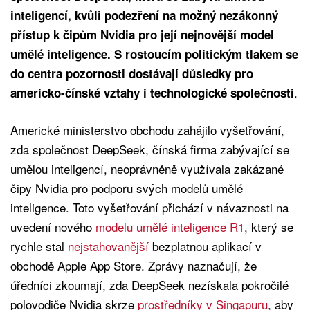
inteligencí, kvůli podezření na možný nezákonný
přístup k čipům Nvidia pro její nejnovější model
umělé inteligence. S rostoucím politickým tlakem se
do centra pozornosti dostávají důsledky pro
.
americko-čínské vztahy i technologické společnosti
Americké ministerstvo obchodu zahájilo vyšetřování,
zda společnost DeepSeek, čínská firma zabývající se
umělou inteligencí, neoprávněně využívala zakázané
čipy Nvidia pro podporu svých modelů umělé
inteligence. Toto vyšetřování přichází v návaznosti na
uvedení nového
modelu umělé inteligence R1
, který se
rychle stal
nejstahovanější
bezplatnou aplikací v
obchodě Apple App Store. Zprávy naznačují, že
úředníci zkoumají, zda DeepSeek nezískala pokročilé
polovodiče Nvidia skrze
prostředníky v Singapuru
, aby