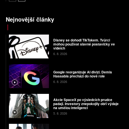
Nejnovější články
Disney se dohodl TikTokem. Tvůrci
mohou používat slavné postavičky ve
videích
6. 8. 2026
Google reorganizuje AI divizi. Demis
Hassabis přechází do nové role
6. 8. 2026
Akcie SpaceX po výsledcích prudce
padají. Investory znepokojily obří výdaje
na umělou inteligenci
5. 8. 2026