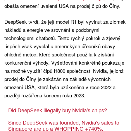
obešla omezení uvalená USA na prodej čipů do Číny.
DeepSeek tvrdí, že její model R1 byl vyvinut za zlomek
nákladů a energie ve srovnání s podobnými
technologiemi chatbotů. Tento rychlý pokrok a zjevný
úspěch však vyvolal u amerických úředníků obavy
ohledně metod, které společnost použila k získání
konkurenční výhody. Vyšetřování konkrétně poukazuje
na možné využití čipů H800 společnosti Nvidia, jejichž
prodej do Číny je zakázán na základě vývozních
omezení USA, která byla uzákoněna v roce 2022 a
později rozšířena koncem roku 2023.
Did DeepSeek illegally buy Nvidia's chips?
Since DeepSeek was founded, Nvidia's sales to
Singapore are up a WHOPPING +740%.