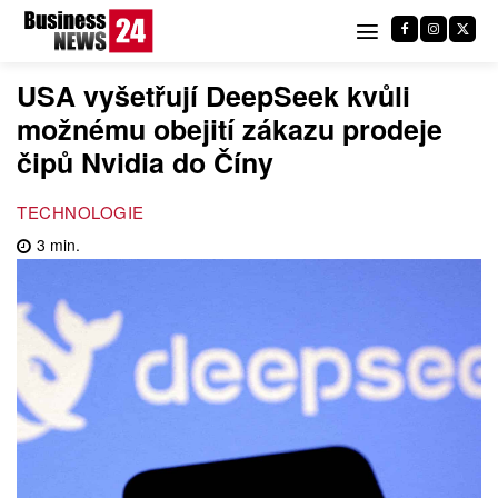
USA vyšetřují DeepSeek kvůli
možnému obejití zákazu prodeje
čipů Nvidia do Číny
TECHNOLOGIE
3
min.