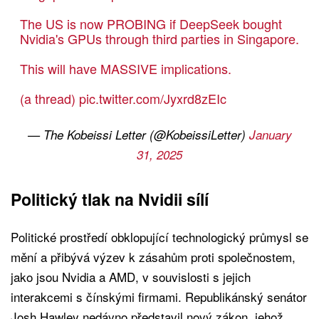
The US is now PROBING if DeepSeek bought
Nvidia's GPUs through third parties in Singapore.
This will have MASSIVE implications.
(a thread)
pic.twitter.com/Jyxrd8zEIc
— The Kobeissi Letter (@KobeissiLetter)
January
31, 2025
Politický tlak na Nvidii sílí
Politické prostředí obklopující technologický průmysl se
mění a přibývá výzev k zásahům proti společnostem,
jako jsou Nvidia a AMD, v souvislosti s jejich
interakcemi s čínskými firmami. Republikánský senátor
Josh Hawley nedávno představil nový zákon, jehož