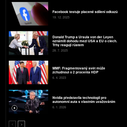
Facebook testuje placené sdílení odkazů
19. 12. 2025
Donald Trump a Ursula von der Leyen
oznámili dohodu mezi USA a EU o clech.
Trhy reagují růstem
28. 7. 2025
MMF: Fragmentovaný svět může
zchudnout o 2 procenta HDP
6. 4. 2023
Nvidia představila technologii pro
autonomní auta s vlastním uvažováním
6. 1. 2026