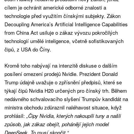
cílem je ochránit americké odborné znalosti a
technologie před využitím čínskými subjekty. Zákon
Decoupling America’s Artificial Intelligence Capabilities
from China Act usiluje o zákaz vývozu pokročilých
technologií umělé inteligence, včetně sofistikovaných
čipů, z USA do Číny.
Kromě toho nabývají na intenzitě diskuse o dalším
posílení omezení prodejů Nvidie. Prezident Donald
Trump údajně uvažuje o zpřísnění předpisů, které se
týkají čipů Nvidia H20 určených pro čínský trh. Během
nedávného schvalovacího slyšení Trumpův kandidát na
ministra obchodu zdůraznil naléhavost situace, když
prohlásil:
„Čipy Nvidia, kterých nakoupili tuny a našli
způsob, jak zákaz obejít, pohánějí jejich model
DeepSeek. To musí skončit.“