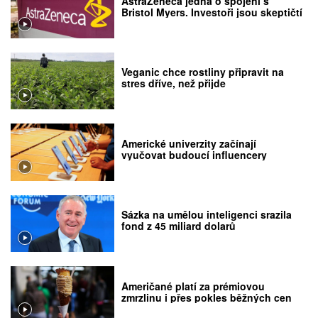
AstraZeneca jedná o spojení s
Bristol Myers. Investoři jsou skeptičtí
Veganic chce rostliny připravit na
stres dříve, než přijde
Americké univerzity začínají
vyučovat budoucí influencery
Sázka na umělou inteligenci srazila
fond z 45 miliard dolarů
Američané platí za prémiovou
zmrzlinu i přes pokles běžných cen