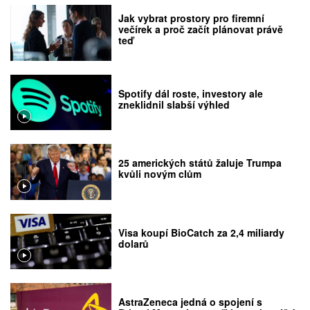
Jak vybrat prostory pro firemní
večírek a proč začít plánovat právě
teď
Spotify dál roste, investory ale
zneklidnil slabší výhled
25 amerických států žaluje Trumpa
kvůli novým clům
Visa koupí BioCatch za 2,4 miliardy
dolarů
AstraZeneca jedná o spojení s