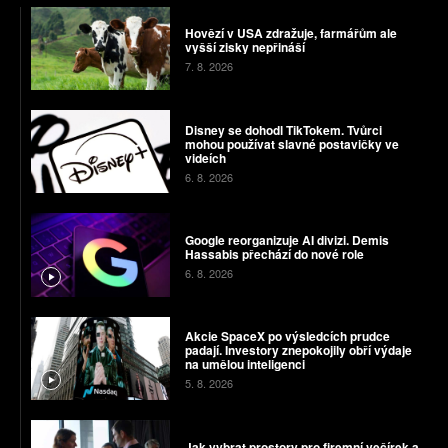
Hovězí v USA zdražuje, farmářům ale
vyšší zisky nepřináší
7. 8. 2026
Disney se dohodl TikTokem. Tvůrci
mohou používat slavné postavičky ve
videích
6. 8. 2026
Google reorganizuje AI divizi. Demis
Hassabis přechází do nové role
6. 8. 2026
Akcie SpaceX po výsledcích prudce
padají. Investory znepokojily obří výdaje
na umělou inteligenci
5. 8. 2026
Jak vybrat prostory pro firemní večírek a