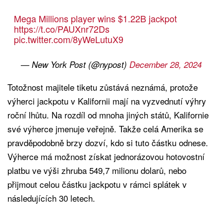
Mega Millions player wins $1.22B jackpot
https://t.co/PAUXnr72Ds
pic.twitter.com/8yWeLutuX9
— New York Post (@nypost)
December 28, 2024
Totožnost majitele tiketu zůstává neznámá, protože
výherci jackpotu v Kalifornii mají na vyzvednutí výhry
roční lhůtu. Na rozdíl od mnoha jiných států, Kalifornie
své výherce jmenuje veřejně. Takže celá Amerika se
pravděpodobně brzy dozví, kdo si tuto částku odnese.
Výherce má možnost získat jednorázovou hotovostní
platbu ve výši zhruba 549,7 milionu dolarů, nebo
přijmout celou částku jackpotu v rámci splátek v
následujících 30 letech.