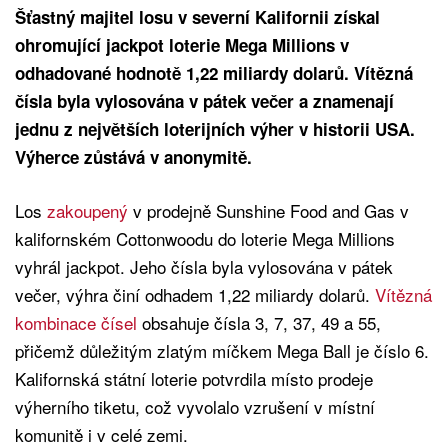
Šťastný majitel losu v severní Kalifornii získal
ohromující jackpot loterie Mega Millions v
odhadované hodnotě 1,22 miliardy dolarů. Vítězná
čísla byla vylosována v pátek večer a znamenají
jednu z největších loterijních výher v historii USA.
Výherce zůstává v anonymitě.
Los
zakoupený
v prodejně Sunshine Food and Gas v
kalifornském Cottonwoodu do loterie Mega Millions
vyhrál jackpot. Jeho čísla byla vylosována v pátek
večer, výhra činí odhadem 1,22 miliardy dolarů.
Vítězná
kombinace čísel
obsahuje čísla 3, 7, 37, 49 a 55,
přičemž důležitým zlatým míčkem Mega Ball je číslo 6.
Kalifornská státní loterie potvrdila místo prodeje
výherního tiketu, což vyvolalo vzrušení v místní
komunitě i v celé zemi.