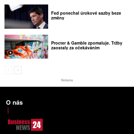
Fed ponechal úrokové sazby beze
změny
Procter & Gamble zpomaluje. Tržby
zaostaly za očekáváním
Reklama
O nás