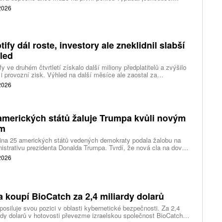
 2026
tify dál roste, investory ale zneklidnil slabší
led
fy ve druhém čtvrtletí získalo další miliony předplatitelů a zvýšilo
 i provozní zisk. Výhled na další měsíce ale zaostal za
váním a ukázal, že další růst bude vyžadovat vyšší výdaje na
 2026
ting, nové služby a umělou inteligenci.
amerických států žaluje Trumpa kvůli novým
ům
ina 25 amerických států vedených demokraty podala žalobu na
istrativu prezidenta Donalda Trumpa. Tvrdí, že nová cla na dovoz
ítek zemí překračují pravomoci prezidenta a obcházejí předchozí
 2026
dnutí amerických soudů.
a koupí BioCatch za 2,4 miliardy dolarů
posiluje svou pozici v oblasti kybernetické bezpečnosti. Za 2,4
rdy dolarů v hotovosti převezme izraelskou společnost BioCatch,