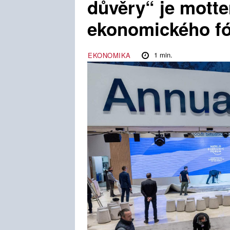
důvěry“ je mott
ekonomického fó
1
min.
EKONOMIKA