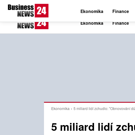
C
24.6
Čtvrtek 6. srpna 2026
Czech
Ekonomika
Finance
Ekonomika
5 miliard lidí zchudlo: "Obnovování d
5 miliard lidí z