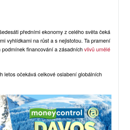
šedesáti předními ekonomy z celého světa čeká
i vyhlídkami na růst a s nejistotou. Ta pramení
ch podmínek financování a zásadních
vlivů
umělé
 letos očekává celkové oslabení globálních