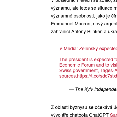
významu, ale letos se situace 
významné osobnosti, jako je čí
Emmanuel Macron, nový argentin
zahraničí Antony Blinken a ukra
⚡️ Media: Zelensky expected
The president is expected t
Economic Forum and to visi
Swiss government, Tages-Anz
sources.
https://t.co/sdc7st
— The Kyiv Independe
Z oblasti byznysu se očekává úč
vývojáře chatbota ChatGPT
Sa