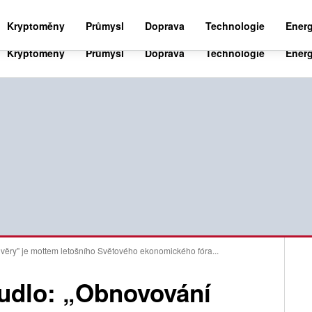
BUSINESS NEWS 24
WORLD NEWS 24
SPO
Kryptoměny
Průmysl
Doprava
Technologie
Energ
ůvěry" je mottem letošního Světového ekonomického fóra...
chudlo: „Obnovování