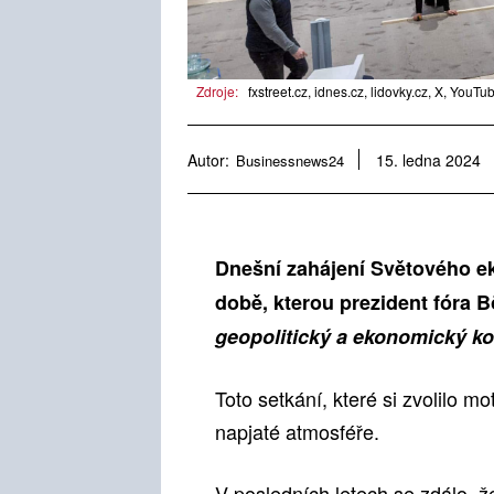
Zdroje:
fxstreet.cz, idnes.cz, lidovky.cz, X, YouTu
Autor:
Businessnews24
15. ledna 2024
Dnešní zahájení Světového e
době, kterou prezident fóra 
geopolitický a ekonomický kon
Toto setkání, které si zvolilo m
napjaté atmosféře.
V posledních letech se zdálo, 