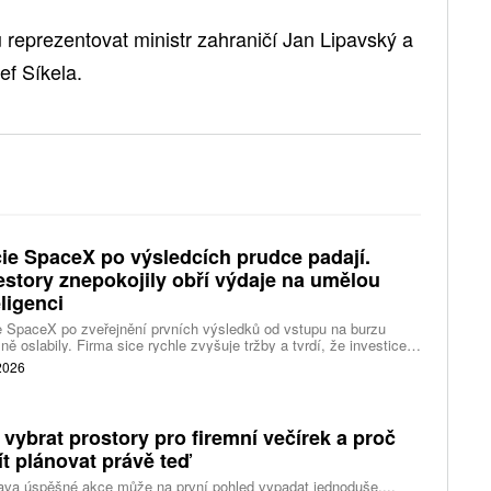
 reprezentovat ministr zahraničí Jan Lipavský a
ef Síkela.
ie SpaceX po výsledcích prudce padají.
estory znepokojily obří výdaje na umělou
eligenci
 SpaceX po zveřejnění prvních výsledků od vstupu na burzu
ně oslabily. Firma sice rychle zvyšuje tržby a tvrdí, že investice
ělé inteligence se vracejí mnohem rychleji než dříve, investoři ale
 2026
eší, zda je tempo rekordních výdajů dlouhodobě udržitelné.
 vybrat prostory pro firemní večírek a proč
ít plánovat právě teď
ava úspěšné akce může na první pohled vypadat jednoduše....