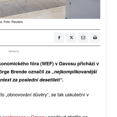
be, Foto: Reuters
Reklama
konomického fóra (WEF) v Davosu přichází v
Börge Brende označil za
„nejkomplikovanější
text za poslední desetiletí“
.
otto „obnovování důvěry“, se tak uskuteční v
že
konference v Davosu
poněkud ztratila na