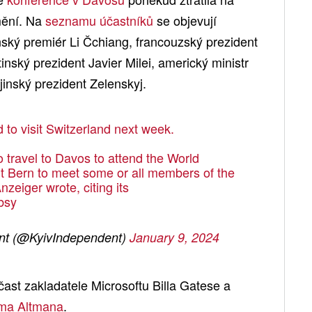
mění. Na
seznamu účastníků
se objevují
nský premiér Li Čchiang, francouzský prezident
ský prezident Javier Milei, americký ministr
jinský prezident Zelenskyj.
 to visit Switzerland next week.
o travel to Davos to attend the World
t Bern to meet some or all members of the
eiger wrote, citing its
xbsy
nt (@KyivIndependent)
January 9, 2024
ast zakladatele Microsoftu Billa Gatese a
ma Altmana
.