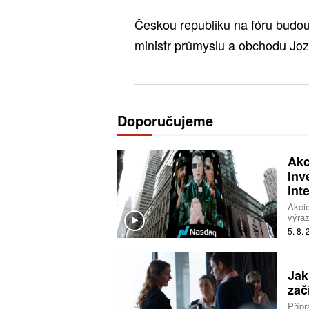
Českou republiku na fóru budou
ministr průmyslu a obchodu Joz
Doporučujeme
Akc
Inv
int
Akcie
výraz
do um
5. 8.
dál ř
Jak
zač
Přípr