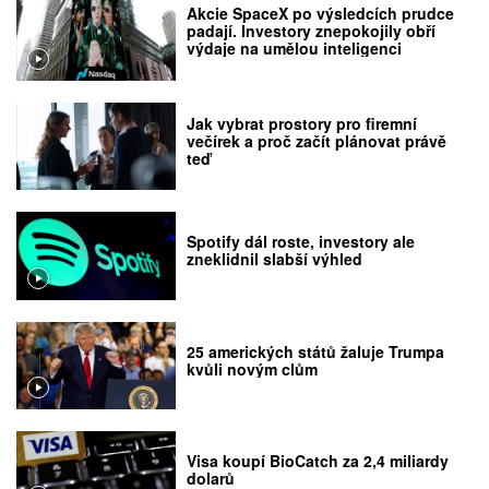
Akcie SpaceX po výsledcích prudce
padají. Investory znepokojily obří
výdaje na umělou inteligenci
Jak vybrat prostory pro firemní
večírek a proč začít plánovat právě
teď
Spotify dál roste, investory ale
zneklidnil slabší výhled
25 amerických států žaluje Trumpa
kvůli novým clům
Visa koupí BioCatch za 2,4 miliardy
dolarů