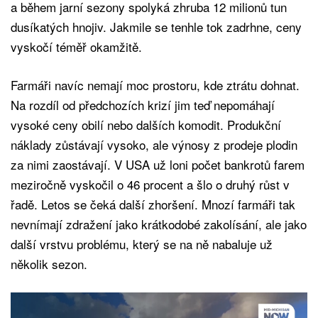
a během jarní sezony spolyká zhruba 12 milionů tun
dusíkatých hnojiv. Jakmile se tenhle tok zadrhne, ceny
vyskočí téměř okamžitě.
Farmáři navíc nemají moc prostoru, kde ztrátu dohnat.
Na rozdíl od předchozích krizí jim teď nepomáhají
vysoké ceny obilí nebo dalších komodit. Produkční
náklady zůstávají vysoko, ale výnosy z prodeje plodin
za nimi zaostávají. V USA už loni počet bankrotů farem
meziročně vyskočil o 46 procent a šlo o druhý růst v
řadě. Letos se čeká další zhoršení. Mnozí farmáři tak
nevnímají zdražení jako krátkodobé zakolísání, ale jako
další vrstvu problému, který se na ně nabaluje už
několik sezon.