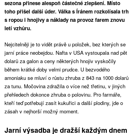
sezona přinese alespoň částečné zlepšení. Místo
toho přišel další úder. Válka s Íránem rozkolísala trh
s ropou i hnojivy a náklady na provoz farem znovu
letí vzhůru.
Nejcitelněji je to vidět právě u položek, bez kterých se
jarní práce neobejdou. Nafta v USA vystoupala nad pět
dolarů za galon a ceny některých hnojiv vyskočily
během krátké doby velmi prudce. U bezvodého
amoniaku se mluví o růstu zhruba z 843 na 1000 dolarů
za tunu. Močovina zdražila o více než třetinu, v jiných
přehledech dokonce zhruba o polovinu. Pro farmáře,
kteří teď potřebují zasít kukuřici a další plodiny, jde o
zásah v nejhorší možný moment.
Jarní výsadba je dražší každým dnem