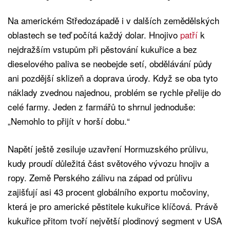
Na americkém Středozápadě i v dalších zemědělských
oblastech se teď počítá každý dolar. Hnojivo
patří
k
nejdražším vstupům při pěstování kukuřice a bez
dieselového paliva se neobejde setí, obdělávání půdy
ani pozdější sklizeň a doprava úrody. Když se oba tyto
náklady zvednou najednou, problém se rychle přelije do
celé farmy. Jeden z farmářů to shrnul jednoduše:
„Nemohlo to přijít v horší dobu.“
Napětí ještě zesiluje uzavření Hormuzského průlivu,
kudy proudí důležitá část světového vývozu hnojiv a
ropy. Země Perského zálivu na západ od průlivu
zajišťují asi 43 procent globálního exportu močoviny,
která je pro americké pěstitele kukuřice klíčová. Právě
kukuřice přitom tvoří největší plodinový segment v USA