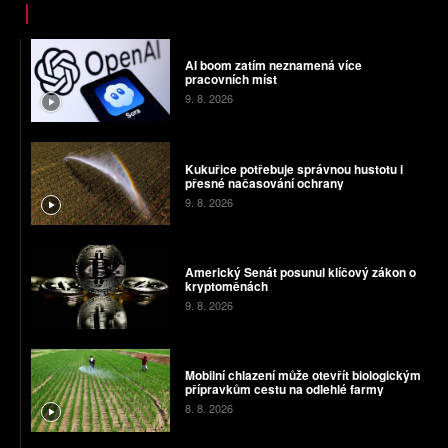
AI boom zatím neznamená více
pracovních míst
9. 8. 2026
Kukuřice potřebuje správnou hustotu i
přesné načasování ochrany
9. 8. 2026
Americký Senát posunul klíčový zákon o
kryptoměnách
9. 8. 2026
Mobilní chlazení může otevřít biologickým
přípravkům cestu na odlehlé farmy
8. 8. 2026