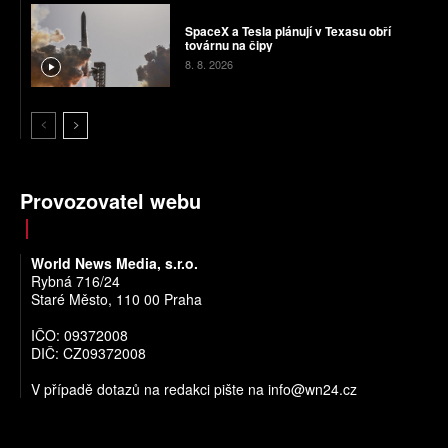
SpaceX a Tesla plánují v Texasu obří
továrnu na čipy
8. 8. 2026
Provozovatel webu
World News Media, s.r.o.
Rybná 716/24
Staré Město, 110 00 Praha
IČO: 09372008
DIČ: CZ09372008
V případě dotazů na redakci pište na
info@wn24.cz