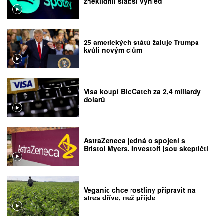
zneklidnil slabší výhled
25 amerických států žaluje Trumpa
kvůli novým clům
Visa koupí BioCatch za 2,4 miliardy
dolarů
AstraZeneca jedná o spojení s
Bristol Myers. Investoři jsou skeptičtí
Veganic chce rostliny připravit na
stres dříve, než přijde