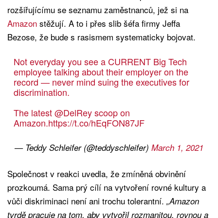
rozšiřujícímu se seznamu zaměstnanců, jež si na
Amazon
stěžují. A to i přes slib šéfa firmy Jeffa
Bezose, že bude s rasismem systematicky bojovat.
Not everyday you see a CURRENT Big Tech
employee talking about their employer on the
record — never mind suing the executives for
discrimination.
The latest
@DelRey
scoop on
Amazon.
https://t.co/hEqFON87JF
— Teddy Schleifer (@teddyschleifer)
March 1, 2021
Společnost v reakci uvedla, že zmíněná obvinění
prozkoumá. Sama prý cílí na vytvoření rovné kultury a
vůči diskriminaci není ani trochu tolerantní.
„Amazon
tvrdě pracuje na tom, aby vytvořil rozmanitou, rovnou a