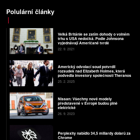
Polulární články
Velká Británie se zatím dohody o volném
trhu s USA nedočká. Podle Johnsona
vyjednávají Američané tvrdě
22. 9. 2021
Americký odvolací soud potvrdil
rozsudek nad Elizabeth Holmes, která
podvedla investory společnosti Theranos
25. 2. 2025
Nissan: Všechny nové modely
představené v Evropě budou plně
elektrické
26. 9. 2023
Perplexity nabídlo 34,5 miliardy dolarů za
Chrome