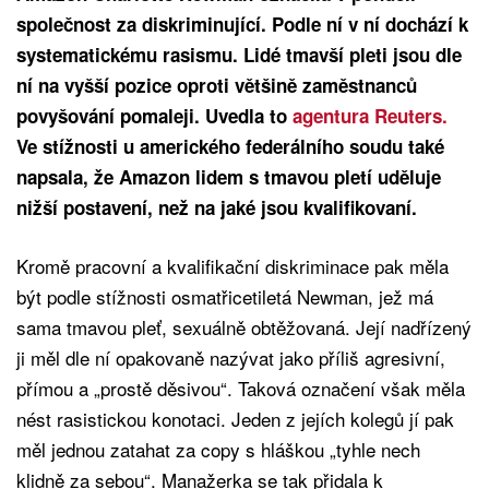
společnost za diskriminující. Podle ní v ní dochází k
systematickému rasismu. Lidé tmavší pleti jsou dle
ní na vyšší pozice oproti většině zaměstnanců
povyšování pomaleji. Uvedla to
agentura Reuters.
Ve stížnosti u amerického federálního soudu také
napsala, že Amazon lidem s tmavou pletí uděluje
nižší postavení, než na jaké jsou kvalifikovaní.
Kromě pracovní a kvalifikační diskriminace pak měla
být podle stížnosti osmatřicetiletá Newman, jež má
sama tmavou pleť, sexuálně obtěžovaná. Její nadřízený
ji měl dle ní opakovaně nazývat jako příliš agresivní,
přímou a „prostě děsivou“. Taková označení však měla
nést rasistickou konotaci. Jeden z jejích kolegů jí pak
měl jednou zatahat za copy s hláškou „tyhle nech
klidně za sebou“. Manažerka se tak přidala k