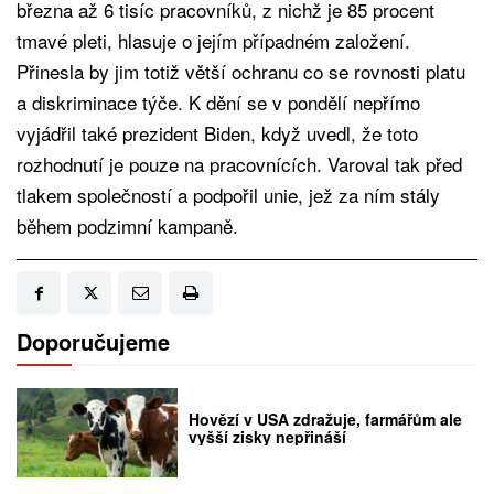
března až 6 tisíc pracovníků, z nichž je 85 procent
tmavé pleti, hlasuje o jejím případném založení.
Přinesla by jim totiž větší ochranu co se rovnosti platu
a diskriminace týče. K dění se v pondělí nepřímo
vyjádřil také prezident Biden, když uvedl, že toto
rozhodnutí je pouze na pracovnících. Varoval tak před
tlakem společností a podpořil unie, jež za ním stály
během podzimní kampaně.
Doporučujeme
Hovězí v USA zdražuje, farmářům ale
vyšší zisky nepřináší