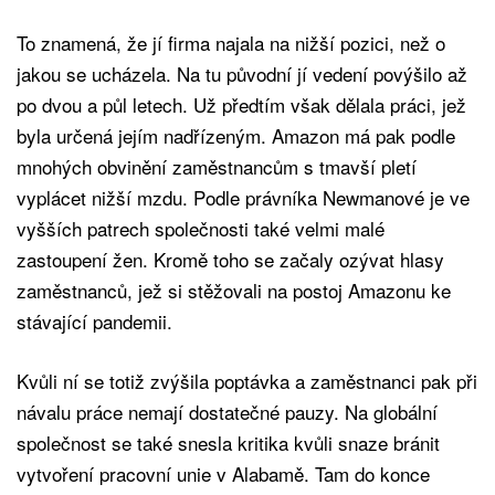
To znamená, že jí firma najala na nižší pozici, než o
jakou se ucházela. Na tu původní jí vedení povýšilo až
po dvou a půl letech. Už předtím však dělala práci, jež
byla určená jejím nadřízeným. Amazon má pak podle
mnohých obvinění zaměstnancům s tmavší pletí
vyplácet nižší mzdu. Podle právníka Newmanové je ve
vyšších patrech společnosti také velmi malé
zastoupení žen. Kromě toho se začaly ozývat hlasy
zaměstnanců, jež si stěžovali na postoj Amazonu ke
stávající pandemii.
Kvůli ní se totiž zvýšila poptávka a zaměstnanci pak při
návalu práce nemají dostatečné pauzy. Na globální
společnost se také snesla kritika kvůli snaze bránit
vytvoření pracovní unie v Alabamě. Tam do konce