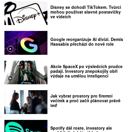
Disney se dohodl TikTokem. Tvůrci
mohou používat slavné postavičky
ve videích
Google reorganizuje AI divizi. Demis
Hassabis přechází do nové role
Akcie SpaceX po výsledcích prudce
padají. Investory znepokojily obří
výdaje na umělou inteligenci
Jak vybrat prostory pro firemní
večírek a proč začít plánovat právě
teď
Spotify dál roste, investory ale