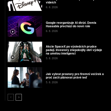
videích
6. 8. 2026
Google reorganizuje AI divizi. Demis
Hassabis přechází do nové role
6. 8. 2026
Akcie SpaceX po výsledcích prudce
padají. Investory znepokojily obří výdaje
na umělou inteligenci
5. 8. 2026
Jak vybrat prostory pro firemní večírek a
proč začít plánovat právě teď
5. 8. 2026