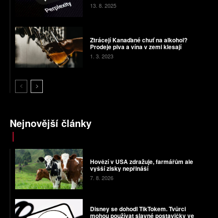
13. 8. 2025
Ztrácejí Kanaďané chuť na alkohol?
Prodeje piva a vína v zemi klesají
1. 3. 2023
Nejnovější články
Hovězí v USA zdražuje, farmářům ale
vyšší zisky nepřináší
7. 8. 2026
Disney se dohodl TikTokem. Tvůrci
mohou používat slavné postavičky ve