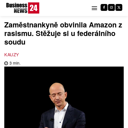
Zaměstnankyně obvinila Amazon z
rasismu. Stěžuje si u federálního
soudu
KAUZY
3
min.