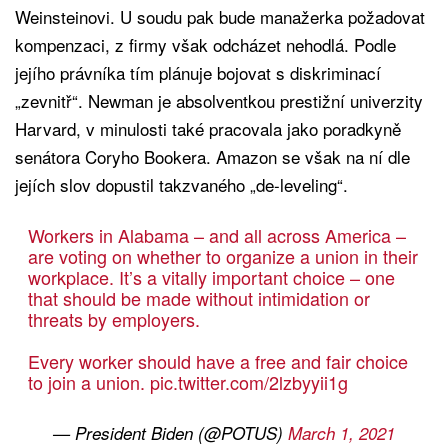
Weinsteinovi. U soudu pak bude manažerka požadovat
kompenzaci, z firmy však odcházet nehodlá. Podle
jejího právníka tím plánuje bojovat s diskriminací
„zevnitř“. Newman je absolventkou prestižní univerzity
Harvard, v minulosti také pracovala jako poradkyně
senátora Coryho Bookera. Amazon se však na ní dle
jejích slov dopustil takzvaného „de-leveling“.
Workers in Alabama – and all across America –
are voting on whether to organize a union in their
workplace. It’s a vitally important choice – one
that should be made without intimidation or
threats by employers.
Every worker should have a free and fair choice
to join a union.
pic.twitter.com/2lzbyyii1g
— President Biden (@POTUS)
March 1, 2021