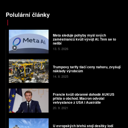
Polulární články
Meta sleduje pohyby myši svých
zaměstnanců kvůli vývoji AI. Těm se to
nelíbí
13. 5. 2026
Trumpovy tarify tlačí ceny nahoru, zvyšují
náklady výrobcům
14. 8. 2025
Francie kvůli obranné dohodě AUKUS
přišla o obchod. Macron odvolal
velvyslance z USA i Austrálie
20. 9. 2021
U evropských břehů stojí desítky lodí