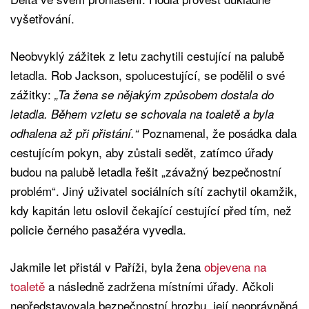
vyšetřování.
Neobvyklý zážitek z letu zachytili cestující na palubě
letadla. Rob Jackson, spolucestující, se podělil o své
zážitky:
„Ta žena se nějakým způsobem dostala do
letadla. Během vzletu se schovala na toaletě a byla
Poznamenal, že posádka dala
odhalena až při přistání.“
cestujícím pokyn, aby zůstali sedět, zatímco úřady
budou na palubě letadla řešit „závažný bezpečnostní
problém“. Jiný uživatel sociálních sítí zachytil okamžik,
kdy kapitán letu oslovil čekající cestující před tím, než
policie černého pasažéra vyvedla.
Jakmile let přistál v Paříži, byla žena
objevena na
toaletě
a následně zadržena místními úřady. Ačkoli
nepředstavovala bezpečnostní hrozbu, její neoprávněná