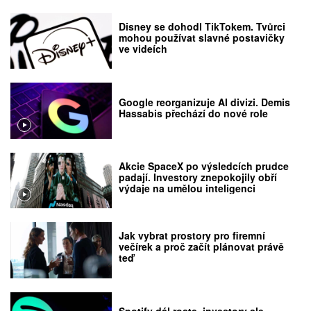
Disney se dohodl TikTokem. Tvůrci
mohou používat slavné postavičky
ve videích
Google reorganizuje AI divizi. Demis
Hassabis přechází do nové role
Akcie SpaceX po výsledcích prudce
padají. Investory znepokojily obří
výdaje na umělou inteligenci
Jak vybrat prostory pro firemní
večírek a proč začít plánovat právě
teď
Spotify dál roste, investory ale