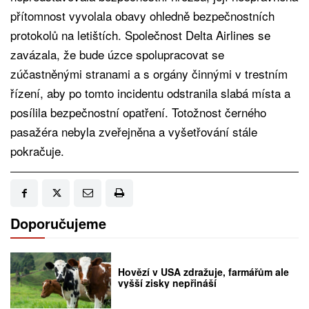
přítomnost vyvolala obavy ohledně bezpečnostních
protokolů na letištích. Společnost Delta Airlines se
zavázala, že bude úzce spolupracovat se
zúčastněnými stranami a s orgány činnými v trestním
řízení, aby po tomto incidentu odstranila slabá místa a
posílila bezpečnostní opatření. Totožnost černého
pasažéra nebyla zveřejněna a vyšetřování stále
pokračuje.
Doporučujeme
Hovězí v USA zdražuje, farmářům ale
vyšší zisky nepřináší