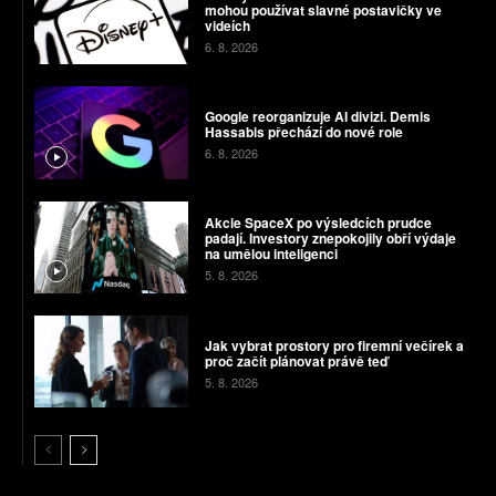
mohou používat slavné postavičky ve
videích
6. 8. 2026
Google reorganizuje AI divizi. Demis
Hassabis přechází do nové role
6. 8. 2026
Akcie SpaceX po výsledcích prudce
padají. Investory znepokojily obří výdaje
na umělou inteligenci
5. 8. 2026
Jak vybrat prostory pro firemní večírek a
proč začít plánovat právě teď
5. 8. 2026