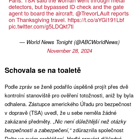
Paris. TSA said the woman went through metal
detectors, but bypassed ID check and the gate
agent to board the aircraft.
@TrevorLAult
reports
on Thanksgiving travel.
https://t.co/aYGi191Lbf
pic.twitter.com/g5LDQkt7ti
— World News Tonight (@ABCWorldNews)
November 28, 2024
Schovala se na toaletě
Podle zpráv se ženě podařilo úspěšně projít přes dvě
kontrolní stanoviště pro ověření totožnosti, aniž by byla
odhalena. Zástupce amerického Úřadu pro bezpečnost
v dopravě (TSA) uvedl, že u sebe neměla žádné
zakázané předměty.
„Nic není důležitější než otázky
zdůraznila společnost
bezpečnosti a zabezpečení,“
Delta ve svém prohlášení. Hodlá provést důkladné