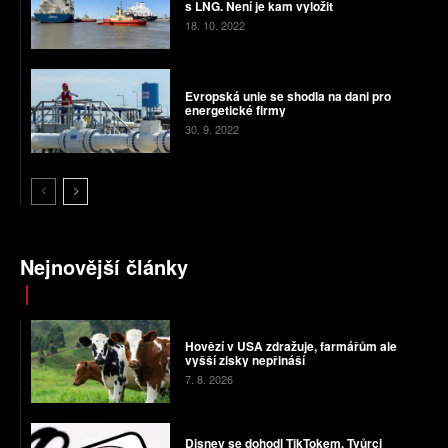
s LNG. Není je kam vyložit
18. 10. 2022
Evropská unie se shodla na dani pro
energetické firmy
30. 9. 2022
Nejnovější články
Hovězí v USA zdražuje, farmářům ale
vyšší zisky nepřináší
7. 8. 2026
Disney se dohodl TikTokem. Tvůrci