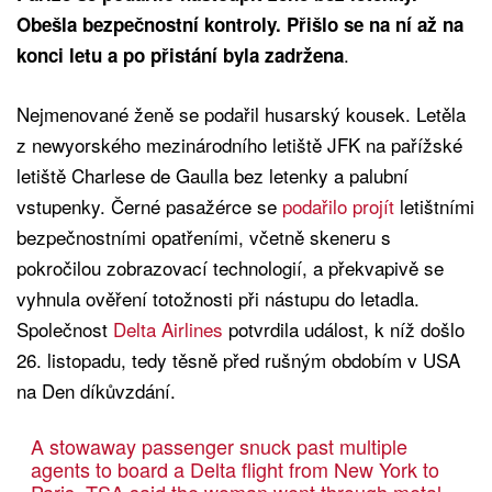
Obešla bezpečnostní kontroly. Přišlo se na ní až na
.
konci letu a po přistání byla zadržena
Nejmenované ženě se podařil husarský kousek. Letěla
z newyorského mezinárodního letiště JFK na pařížské
letiště Charlese de Gaulla bez letenky a palubní
vstupenky. Černé pasažérce se
podařilo projít
letištními
bezpečnostními opatřeními, včetně skeneru s
pokročilou zobrazovací technologií, a překvapivě se
vyhnula ověření totožnosti při nástupu do letadla.
Společnost
Delta Airlines
potvrdila událost, k níž došlo
26. listopadu, tedy těsně před rušným obdobím v USA
na Den díkůvzdání.
A stowaway passenger snuck past multiple
agents to board a Delta flight from New York to