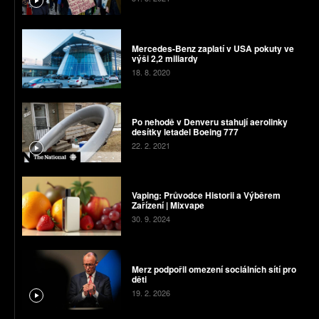
Mercedes-Benz zaplatí v USA pokuty ve
výši 2,2 miliardy
18. 8. 2020
Po nehodě v Denveru stahují aerolinky
desítky letadel Boeing 777
22. 2. 2021
Vaping: Průvodce Historii a Výběrem
Zařízení | Mixvape
30. 9. 2024
Merz podpořil omezení sociálních sítí pro
děti
19. 2. 2026