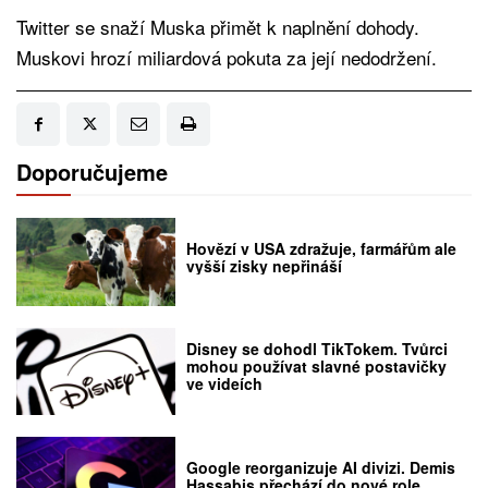
Twitter se snaží Muska přimět k naplnění dohody.
Muskovi hrozí miliardová pokuta za její nedodržení.
Doporučujeme
Hovězí v USA zdražuje, farmářům ale
vyšší zisky nepřináší
Disney se dohodl TikTokem. Tvůrci
mohou používat slavné postavičky
ve videích
Google reorganizuje AI divizi. Demis
Hassabis přechází do nové role