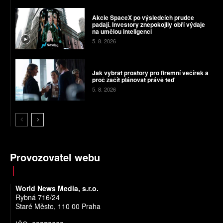
Akcie SpaceX po výsledcích prudce
padají. Investory znepokojily obří výdaje
na umělou inteligenci
5. 8. 2026
Jak vybrat prostory pro firemní večírek a
proč začít plánovat právě teď
5. 8. 2026
Provozovatel webu
World News Media, s.r.o.
Rybná 716/24
Staré Město, 110 00 Praha