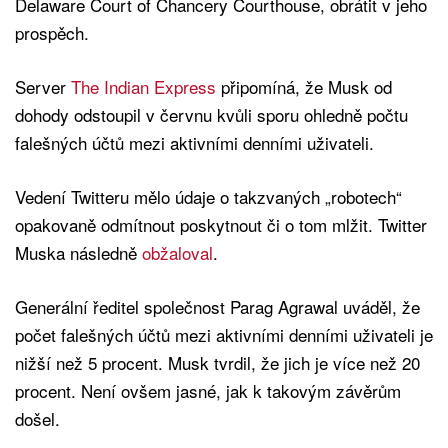
Delaware Court of Chancery Courthouse, obrátit v jeho
prospěch.
Server
The Indian Express
připomíná, že Musk od
dohody odstoupil v červnu kvůli sporu ohledně počtu
falešných účtů mezi aktivními denními uživateli.
Vedení Twitteru mělo údaje o takzvaných „robotech“
opakovaně odmítnout poskytnout či o tom mlžit. Twitter
Muska následně
obžaloval
.
Generální ředitel společnost Parag Agrawal uváděl, že
počet falešných účtů mezi aktivními denními uživateli je
nižší než 5 procent. Musk tvrdil, že jich je více než 20
procent. Není ovšem jasné, jak k takovým závěrům
došel.