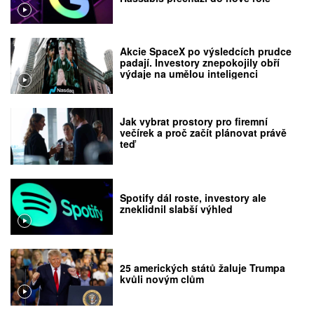
Akcie SpaceX po výsledcích prudce
padají. Investory znepokojily obří
výdaje na umělou inteligenci
Jak vybrat prostory pro firemní
večírek a proč začít plánovat právě
teď
Spotify dál roste, investory ale
zneklidnil slabší výhled
25 amerických států žaluje Trumpa
kvůli novým clům