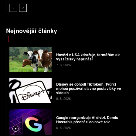
Nejnovější články
Hovězí v USA zdražuje, farmářům ale
vyšší zisky nepřináší
7. 8. 2026
Disney se dohodl TikTokem. Tvůrci
mohou používat slavné postavičky ve
videích
6. 8. 2026
Google reorganizuje AI divizi. Demis
Hassabis přechází do nové role
6. 8. 2026