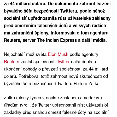
za 44 miliard dolarů. Do dokumentu zahrnul tvrzení
bývalého šéfa bezpečnosti Twitteru, podle něhož
sociální síť upřednostnila růst uživatelské základny
před omezením falešných účtů a ve svých řadách
má zahraniční špiony. Informovala o tom agentura
Reuters, server The Indian Express a další média.
Nejbohatší muž světa
Elon Musk
podle agentury
Reuters
zaslal společnosti
Twitter
další dopis o
ukončení dohody o převzetí společnosti za 44 miliard
dolarů. Potřeboval totiž zahrnout nové skutečnosti od
bývalého šéfa bezpečnosti Twitteru Peitera Zatka.
Zatko minulý týden v dopise zaslaném americkým
úřadům tvrdil, že Twitter upřednostnil růst uživatelské
základny před snahou omezit falešné účty na sociální