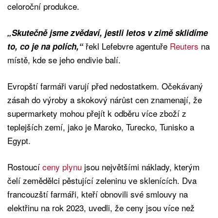
celoroční produkce.
„Skutečně jsme zvědaví, jestli letos v zimě sklidíme
řekl Lefebvre agentuře
Reuters
na
to, co je na polích,“
místě, kde se jeho endivie balí.
Evropští farmáři varují před nedostatkem. Očekávaný
zásah do výroby a skokový nárůst cen znamenají, že
supermarkety mohou přejít k odběru více zboží z
teplejších zemí, jako je Maroko, Turecko, Tunisko a
Egypt.
Rostoucí
ceny plynu
jsou největšími náklady, kterým
čelí zemědělci pěstující zeleninu ve sklenících. Dva
francouzští farmáři, kteří obnovili své smlouvy na
elektřinu na rok 2023, uvedli, že ceny jsou více než