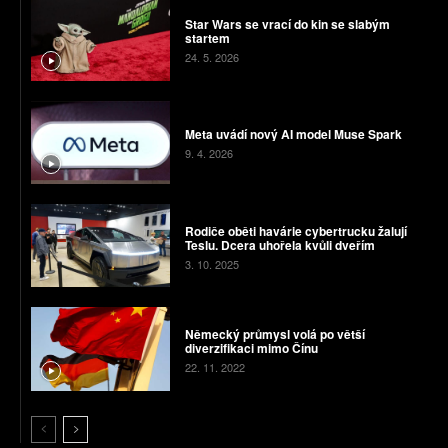
Star Wars se vrací do kin se slabým
startem
24. 5. 2026
Meta uvádí nový AI model Muse Spark
9. 4. 2026
Rodiče oběti havárie cybertrucku žalují
Teslu. Dcera uhořela kvůli dveřím
3. 10. 2025
Německý průmysl volá po větší
diverzifikaci mimo Čínu
22. 11. 2022