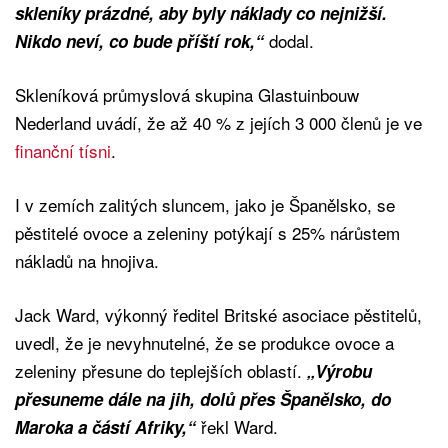
skleníky prázdné, aby byly náklady co nejnižší.
dodal.
Nikdo neví, co bude příští rok,“
Skleníková průmyslová skupina Glastuinbouw
Nederland uvádí, že až 40 % z jejích 3 000 členů je ve
finanční tísni
.
I v zemích zalitých sluncem, jako je Španělsko, se
pěstitelé ovoce a zeleniny potýkají s 25% nárůstem
nákladů na hnojiva.
Jack Ward, výkonný ředitel Britské asociace pěstitelů,
uvedl, že je nevyhnutelné, že se produkce ovoce a
zeleniny přesune do teplejších oblastí.
„Výrobu
přesuneme dále na jih, dolů přes Španělsko, do
řekl Ward.
Maroka a částí Afriky,“