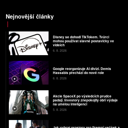
Nejnovější články
Disney se dohodl TikTokem. Tvůrci
mohou používat slavné postavičky ve
videích
6. 8. 2026
Google reorganizuje AI divizi. Demis
Hassabis přechází do nové role
6. 8. 2026
Akcie SpaceX po výsledcích prudce
padají. Investory znepokojily obří výdaje
na umělou inteligenci
5. 8. 2026
Jak vybrat prostory pro firemní večírek a