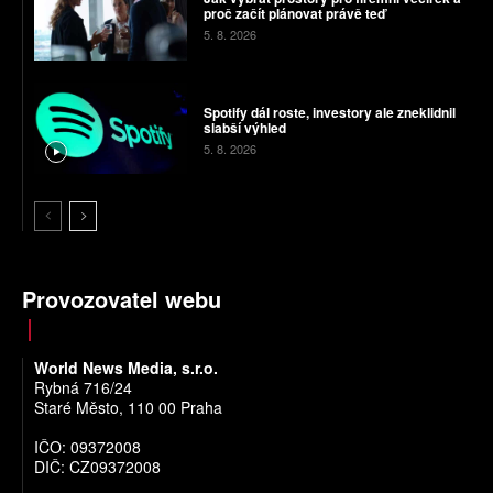
proč začít plánovat právě teď
5. 8. 2026
Spotify dál roste, investory ale zneklidnil
slabší výhled
5. 8. 2026
Provozovatel webu
World News Media, s.r.o.
Rybná 716/24
Staré Město, 110 00 Praha
IČO: 09372008
DIČ: CZ09372008