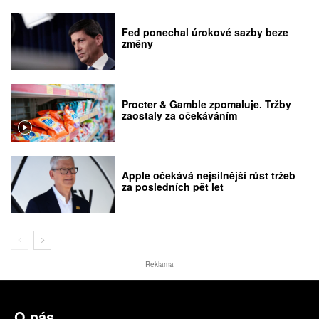
Fed ponechal úrokové sazby beze
změny
Procter & Gamble zpomaluje. Tržby
zaostaly za očekáváním
Apple očekává nejsilnější růst tržeb
za posledních pět let
Reklama
O nás