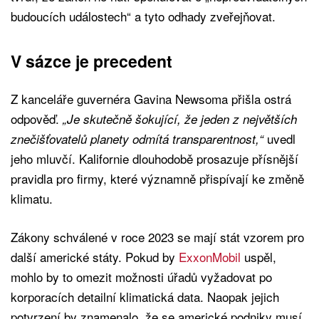
budoucích událostech“ a tyto odhady zveřejňovat.
V sázce je precedent
Z kanceláře guvernéra Gavina Newsoma přišla ostrá
odpověď.
„Je skutečně šokující, že jeden z největších
uvedl
znečišťovatelů planety odmítá transparentnost,“
jeho mluvčí. Kalifornie dlouhodobě prosazuje přísnější
pravidla pro firmy, které významně přispívají ke změně
klimatu.
Zákony schválené v roce 2023 se mají stát vzorem pro
další americké státy. Pokud by
ExxonMobil
uspěl,
mohlo by to omezit možnosti úřadů vyžadovat po
korporacích detailní klimatická data. Naopak jejich
potvrzení by znamenalo, že se americké podniky musí