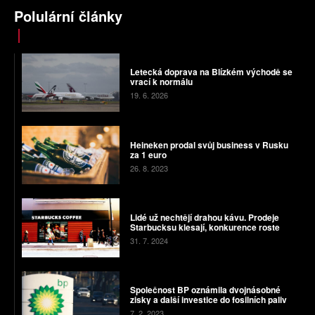
Polulární články
Letecká doprava na Blízkém východě se
vrací k normálu
19. 6. 2026
Heineken prodal svůj business v Rusku
za 1 euro
26. 8. 2023
Lidé už nechtějí drahou kávu. Prodeje
Starbucksu klesají, konkurence roste
31. 7. 2024
Společnost BP oznámila dvojnásobné
zisky a další investice do fosilních paliv
7. 2. 2023