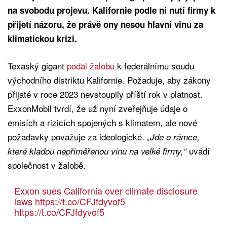
na svobodu projevu. Kalifornie podle ní nutí firmy k
přijetí názoru, že právě ony nesou hlavní vinu za
klimatickou krizi.
Texaský gigant
podal žalobu
k federálnímu soudu
východního distriktu Kalifornie. Požaduje, aby zákony
přijaté v roce 2023 nevstoupily příští rok v platnost.
ExxonMobil tvrdí, že už nyní zveřejňuje údaje o
emisích a rizicích spojených s klimatem, ale nové
požadavky považuje za ideologické.
„Jde o rámce,
uvádí
které kladou nepřiměřenou vinu na velké firmy,“
společnost v žalobě.
Exxon sues California over climate disclosure
laws
https://t.co/CFJfdyvof5
https://t.co/CFJfdyvof5