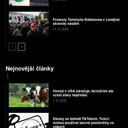
Protesty Tommyho Robinsona v Londýně
skončily násilím
14. 9. 2025
Nejnovější články
Hovězí v USA zdražuje, farmářům ale
vyšší zisky nepřináší
7. 8. 2026
Disney se dohodl TikTokem. Tvůrci
mohou používat slavné postavičky ve
videích