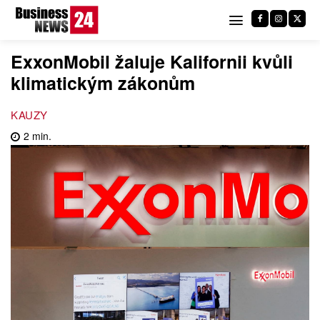
ExxonMobil žaluje Kalifornii kvůli
klimatickým zákonům
KAUZY
2
min.