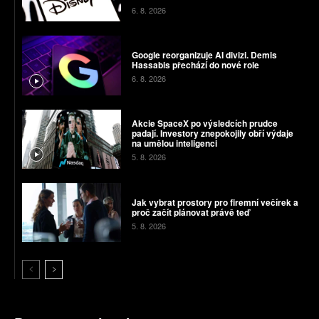
6. 8. 2026
Google reorganizuje AI divizi. Demis
Hassabis přechází do nové role
6. 8. 2026
Akcie SpaceX po výsledcích prudce
padají. Investory znepokojily obří výdaje
na umělou inteligenci
5. 8. 2026
Jak vybrat prostory pro firemní večírek a
proč začít plánovat právě teď
5. 8. 2026