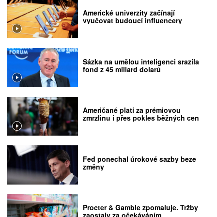
Americké univerzity začínají
vyučovat budoucí influencery
Sázka na umělou inteligenci srazila
fond z 45 miliard dolarů
Američané platí za prémiovou
zmrzlinu i přes pokles běžných cen
Fed ponechal úrokové sazby beze
změny
Procter & Gamble zpomaluje. Tržby
zaostaly za očekáváním