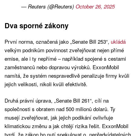
— Reuters (@Reuters)
October 26, 2025
Dva sporné zákony
První norma, označená jako „Senate Bill 253“,
ukládá
velkým podnikům povinnost zveřejňovat nejen přímé
emise, ale i ty nepřímé – například spojené s cestami
zaměstnanců nebo dopravou výrobků. ExxonMobil
namítá, že systém nespravedlivě penalizuje firmy kvůli
jejich velikosti, nikoli kvůli efektivitě.
Druhá právní úprava, „Senate Bill 261“, cílí na
společnosti s obratem nad 500 milionů dolarů. Ty
musejí zveřejňovat, jak jejich podikání ovlivňuje
klimatickou změnu a jak chtějí rizika řešit. ExxonMobil
tvrdí, že zákon ho nutí spekulovat o „nepředvídatelných