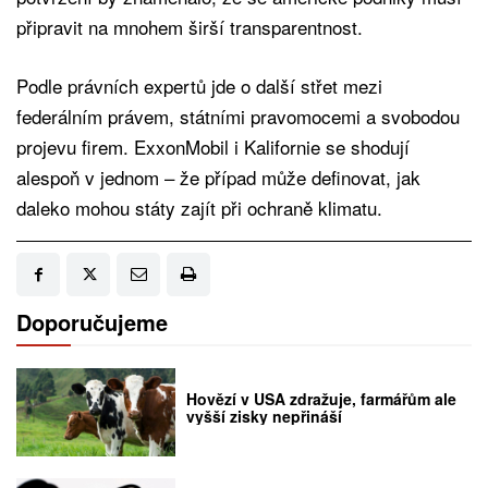
připravit na mnohem širší transparentnost.
Podle právních expertů jde o další střet mezi
federálním právem, státními pravomocemi a svobodou
projevu firem. ExxonMobil i Kalifornie se shodují
alespoň v jednom – že případ může definovat, jak
daleko mohou státy zajít při ochraně klimatu.
Doporučujeme
Hovězí v USA zdražuje, farmářům ale
vyšší zisky nepřináší