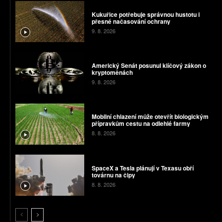
Kukuřice potřebuje správnou hustotu i
přesné načasování ochrany
9. 8. 2026
Americký Senát posunul klíčový zákon o
kryptoměnách
9. 8. 2026
Mobilní chlazení může otevřít biologickým
přípravkům cestu na odlehlé farmy
8. 8. 2026
SpaceX a Tesla plánují v Texasu obří
továrnu na čipy
8. 8. 2026