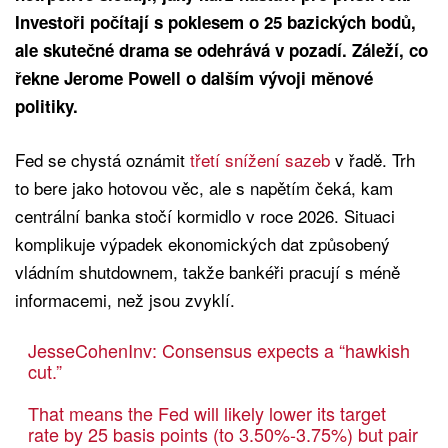
Investoři počítají s poklesem o 25 bazických bodů,
ale skutečné drama se odehrává v pozadí. Záleží, co
řekne Jerome Powell o dalším vývoji měnové
politiky.
Fed se chystá oznámit
třetí snížení sazeb
v řadě. Trh
to bere jako hotovou věc, ale s napětím čeká, kam
centrální banka stočí kormidlo v roce 2026. Situaci
komplikuje výpadek ekonomických dat způsobený
vládním shutdownem, takže bankéři pracují s méně
informacemi, než jsou zvyklí.
JesseCohenInv: Consensus expects a “hawkish
cut.”
That means the Fed will likely lower its target
rate by 25 basis points (to 3.50%-3.75%) but pair