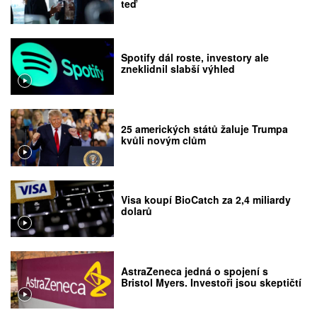
teď
Spotify dál roste, investory ale
zneklidnil slabší výhled
25 amerických států žaluje Trumpa
kvůli novým clům
Visa koupí BioCatch za 2,4 miliardy
dolarů
AstraZeneca jedná o spojení s
Bristol Myers. Investoři jsou skeptičtí