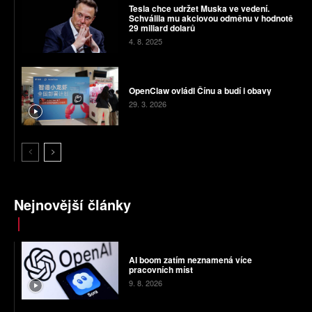
Tesla chce udržet Muska ve vedení.
Schválila mu akciovou odměnu v hodnotě
29 miliard dolarů
4. 8. 2025
OpenClaw ovládl Čínu a budí i obavy
29. 3. 2026
Nejnovější články
AI boom zatím neznamená více
pracovních míst
9. 8. 2026