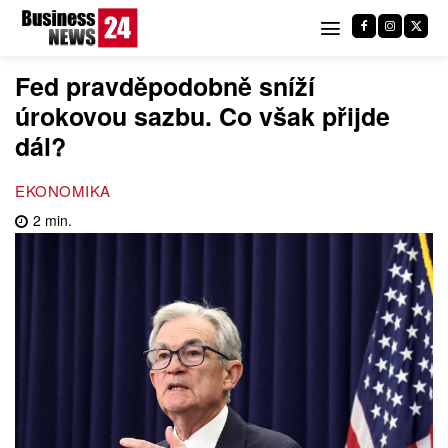
Fed pravděpodobně sníží
úrokovou sazbu. Co však přijde
dál?
EKONOMIKA
2
min.