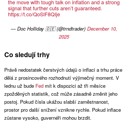
the move with tough talk on inflation and a strong
signal that further cuts aren’t guaranteed.
https://t.co/QoSlF8QIje
— Doc Holliday 🇩🇪 (@trndtrader)
December 10,
2025
Co sledují trhy
Právě nedostatek čerstvých údajů o inflaci a trhu práce
dělá z prosincového rozhodnutí výjimečný moment. V
lednu už bude
Fed
mít k dispozici až tři měsíce
zpožděných statistik, což může zásadně změnit jeho
postoj. Pokud čísla ukážou slabší zaměstnanost,
prostor pro další snížení vznikne rychle. Pokud inflace
zůstane vysoko, guvernéři mohou brzdit.