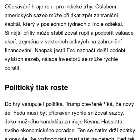
Očekávání hraje roli i pro indické trhy. Oslabení
amerických sazeb může přilákat zpět zahraniční
kapitál, který v posledních týdnech z Indie odtékal.
Silnější příliv může stabilizovat rupii a podpořit valuace
akcií, zejména v sektorech citlivých na zahraniční
financování. Naopak jestli Fed naznačí delší období
vyšších sazeb, nálada investorů se může rychle
obrátit.
Politický tlak roste
Do hry vstupuje i politika. Trump otevřeně říká, že nový
šéf Fedu musí být připraven rychle snižovat sazby.
Jako možného kandidáta zmiňuje Kevina Hassetta,
svého ekonomického poradce. Ten se zatím drží zpátky
a opakuje, že rozhodování musí stát na datech. Fed tak