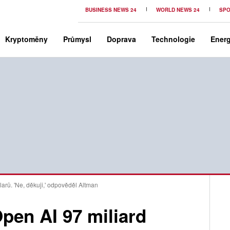
BUSINESS NEWS 24
WORLD NEWS 24
SPO
Kryptoměny
Průmysl
Doprava
Technologie
Energ
arů. 'Ne, děkuji,' odpověděl Altman
pen AI 97 miliard