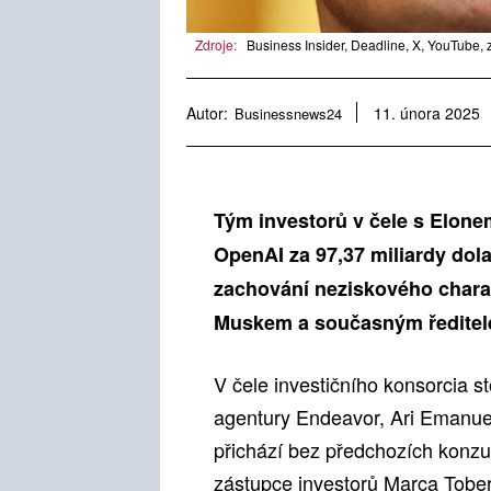
Zdroje:
Business Insider, Deadline, X, YouTube,
Autor:
Businessnews24
11. února 2025
Tým investorů v čele s Elon
OpenAI za 97,37 miliardy dol
zachování neziskového chara
Muskem a současným ředite
V čele investičního konsorcia s
agentury Endeavor, Ari Emanu
přichází bez předchozích konzu
zástupce investorů Marca Tober