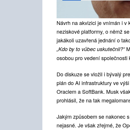
Návrh na akvizici je vnímán i 
neziskové platformy, o němž se 
jakákoli uzavřená jednání o ta
M
„Kdo by to vůbec uskutečnil?“
osobou pro vedení společnosti
Do diskuze se vložil i bývalý pr
plán do AI infrastruktury ve výš
Oraclem a SoftBank. Musk však 
prohlásil, že na tak megalomans
Jakým způsobem se nakonec s 
nejasné. Je však zřejmé, že Ope