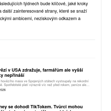
sledujících týdnech bude klíčové, jaké kroky
 další zainteresované strany, které se snaží
gickými ambicemi, neziskovým odkazem a
ězí v USA zdražuje, farmářům ale vyšší
ky nepřináší
 hovězího masa ve Spojených státech vystoupaly na rekordní
ě. Spotřebitelé platí výrazně víc než před rokem, peníze ale
távají farmářům, zpracovatelům ani restauracím. Celý řetězec
 2026
jí nedostatek dobytka a prudce rostoucí náklady.
ney se dohodl TikTokem. Tvůrci mohou