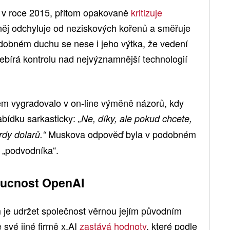
I v roce 2015, přitom opakovaně
kritizuje
něj odchyluje od neziskových kořenů a směřuje
dobném duchu se nese i jeho výtka, že vedení
bírá kontrolu nad nejvýznamnější technologií
m vygradovalo v on-line výměně názorů, kdy
bídku sarkasticky:
„Ne, díky, ale pokud chcete,
Muskova odpověď byla v podobném
rdy dolarů.“
 „podvodníka“.
oucnost OpenAI
m je udržet společnost věrnou jejím původním
 své jiné firmě x.AI
zastává hodnoty
, které podle