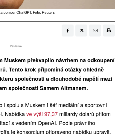
 za pomoci ChatGPT, Foto: Reuters
Reklama
em Muskem překvapilo návrhem na odkoupení
arů. Tento krok připomíná otázky ohledně
kteru společnosti a dlouhodobé napětí mezi
lem společnosti Samem Altmanem.
tojí spolu s Muskem i šéf mediální a sportovní
el. Nabídka
ve výši 97,37
miliardy dolarů přitom
ltací s vedením OpenAI. Podle právního
offa je konsorcium připraveno nabídku upravit,