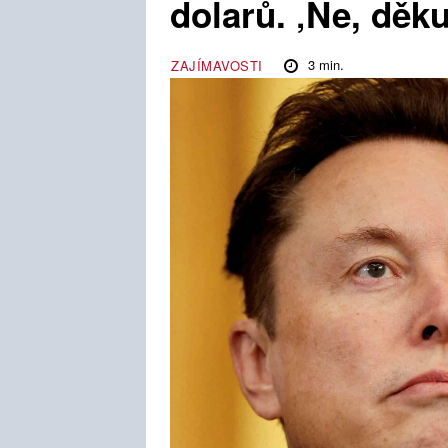
dolarů. ‚Ne, děk
3
min.
ZAJÍMAVOSTI