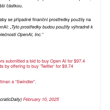
šší částkou.
 aby se případné finanční prostředky použily na
enAI:
„Tyto prostředky budou použity výhradně k
olečnosti OpenAI, Inc.“
rs submitted a bid to buy Open AI for $97.4
 by offering to buy ‘Twitter’ for $9.74
ltman a “Swindler”.
raticDaily)
February 10, 2025