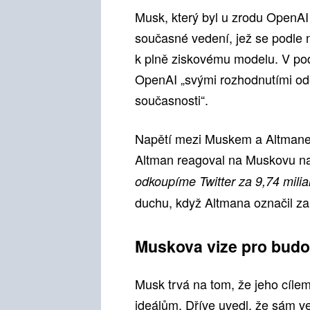
Musk, který byl u zrodu OpenA
současné vedení, jež se podle 
k plně ziskovému modelu. V po
OpenAI „svými rozhodnutími ode
současnosti“.
Napětí mezi Muskem a Altmane
Altman reagoval na Muskovu na
odkoupíme Twitter za 9,74 milia
duchu, když Altmana označil za
Muskova vize pro bud
Musk trvá na tom, že jeho cíle
ideálům. Dříve uvedl, že sám ve