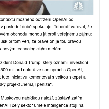
v kontextu možného odtržení OpenAI od
v poslední době spekuluje. Toberoff varoval, že
kovém obchodu mohou jít proti veřejnému zájmu:
usk přitom věří, že právě on je tou pravou
 k novým technologickým metám.
ezident Donald Trump, který oznámil investiční
i 500 miliard dolarů ve spolupráci s OpenAI,
tuto iniciativu komentoval s velkou skepsí a
ký projekt „nemají peníze“.
Muskovou nabídkou naloží, zůstává zatím
nAI i celý sektor umělé inteligence stojí na