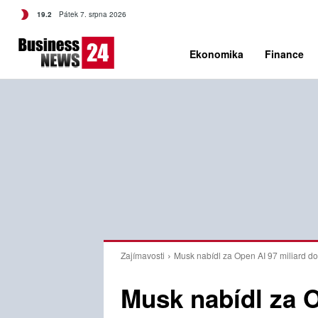
C
19.2
Pátek 7. srpna 2026
Czech
Ekonomika
Finance
Zajímavosti
Musk nabídl za Open AI 97 miliard dol
Musk nabídl za O