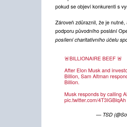
pokud se objeví konkurenti s vy
Zároveň zdůraznil, že je nutné,
podporu původního poslání Op
posílení charitativního účelu sp
🚨BILLIONAIRE BEEF 🚨
After Elon Musk and investo
Billion, Sam Altman responds
Billion.
Musk responds by calling A
pic.twitter.com/4T3IGBlqAh
— TSD (@Soc