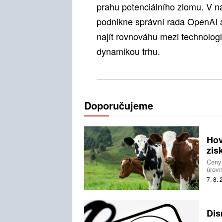
prahu potenciálního zlomu. V ná
podnikne správní rada OpenAI a
najít rovnováhu mezi technolo
dynamikou trhu.
Doporučujeme
Hov
zis
Ceny
úrovn
nezůs
7. 8.
svíra
Dis