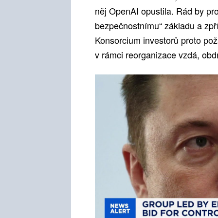
něj OpenAI opustila. Rád by pro
bezpečnostnímu“ základu a zpřís
Konsorcium investorů proto pož
v rámci reorganizace vzdá, obdr