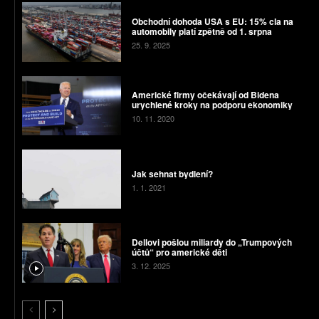
Obchodní dohoda USA s EU: 15% cla na
automobily platí zpětně od 1. srpna
25. 9. 2025
Americké firmy očekávají od Bidena
urychlené kroky na podporu ekonomiky
10. 11. 2020
Jak sehnat bydlení?
1. 1. 2021
Dellovi pošlou miliardy do „Trumpových
účtů“ pro americké děti
3. 12. 2025