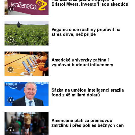
Bristol Myers. Investoři jsou skeptičtí
Veganic chce rostliny připravit na
stres dříve, než přijde
Americké univerzity začínají
vyučovat budoucí influencery
Sázka na umělou inteligenci srazila
fond z 45 miliard dolarů
Američané platí za prémiovou
zmrzlinu i přes pokles běžných cen