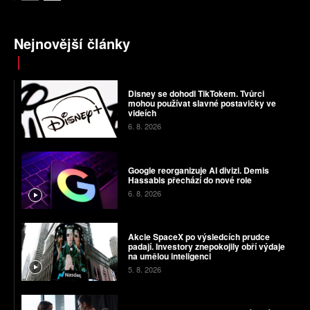
Nejnovější články
Disney se dohodl TikTokem. Tvůrci
mohou používat slavné postavičky ve
videích
6. 8. 2026
Google reorganizuje AI divizi. Demis
Hassabis přechází do nové role
6. 8. 2026
Akcie SpaceX po výsledcích prudce
padají. Investory znepokojily obří výdaje
na umělou inteligenci
5. 8. 2026