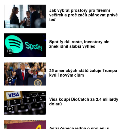
Jak vybrat prostory pro firemní
večírek a proč začít plánovat právě
teď
Spotify dál roste, investory ale
zneklidnil slabší výhled
25 amerických států žaluje Trumpa
kvůli novým clům
Visa koupí BioCatch za 2,4 miliardy
dolarů
AstraZeneca jedná o spojení s