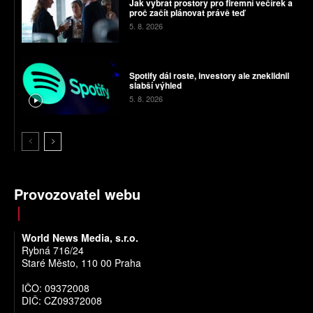
Jak vybrat prostory pro firemní večírek a
proč začít plánovat právě teď
5. 8. 2026
Spotify dál roste, investory ale zneklidnil
slabší výhled
5. 8. 2026
Provozovatel webu
World News Media, s.r.o.
Rybná 716/24
Staré Město, 110 00 Praha
IČO: 09372008
DIČ: CZ09372008