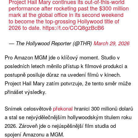
Project Hail Mary continues its out-of-this-world
performance after rocketing past the $300 million
mark at the global office in its second weekend
to become the top-grossing Hollywood title of
2026 to date.
https://t.co/CCQ8gzBcB6
— The Hollywood Reporter (@THR)
March 29, 2026
Pro Amazon MGM jde o klíčový moment. Studio v
posledních letech měnilo přístup k filmové produkci a
postupně posiluje důraz na uvedení filmů v kinech.
Project Hail Mary zatím potvrzuje, že tento směr může
přinášet výsledky.
Snímek celosvětově
překonal
hranici 300 milionů dolarů
a stal se nejvýdělečnějším hollywoodským titulem roku
2026. Zároveň jde o nejúspěšnější film studia od
spojení Amazonu a MGM.