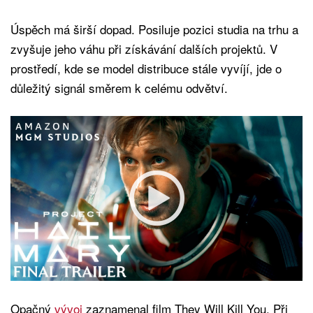
Úspěch má širší dopad. Posiluje pozici studia na trhu a
zvyšuje jeho váhu při získávání dalších projektů. V
prostředí, kde se model distribuce stále vyvíjí, jde o
důležitý signál směrem k celému odvětví.
Opačný
vývoj
zaznamenal film They Will Kill You. Při