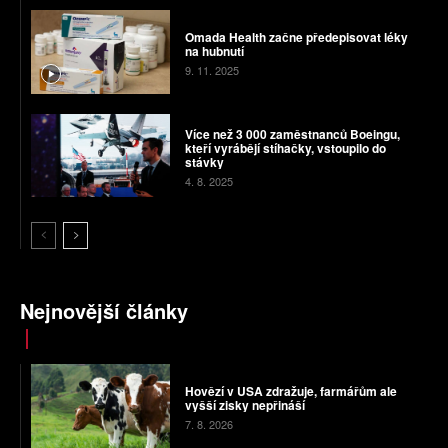
Omada Health začne předepisovat léky
na hubnutí
9. 11. 2025
Více než 3 000 zaměstnanců Boeingu,
kteří vyrábějí stíhačky, vstoupilo do
stávky
4. 8. 2025
Nejnovější články
Hovězí v USA zdražuje, farmářům ale
vyšší zisky nepřináší
7. 8. 2026