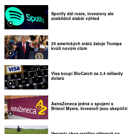
Spotify dál roste, investory ale
zneklidnil slabší výhled
25 amerických států žaluje Trumpa
kvůli novým clům
Visa koupí BioCatch za 2,4 miliardy
dolarů
AstraZeneca jedná o spojení s
Bristol Myers. Investoři jsou skeptičtí
Veganic chce rostliny připravit na