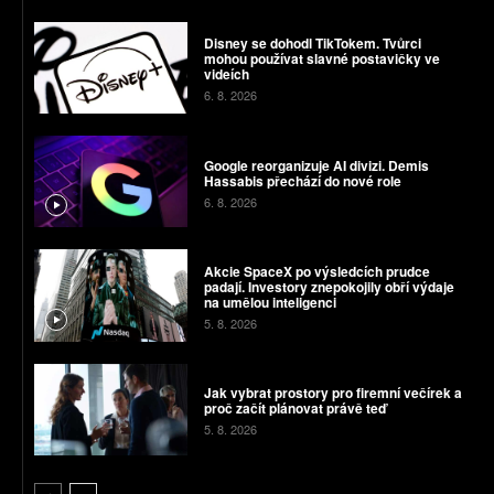
Disney se dohodl TikTokem. Tvůrci
mohou používat slavné postavičky ve
videích
6. 8. 2026
Google reorganizuje AI divizi. Demis
Hassabis přechází do nové role
6. 8. 2026
Akcie SpaceX po výsledcích prudce
padají. Investory znepokojily obří výdaje
na umělou inteligenci
5. 8. 2026
Jak vybrat prostory pro firemní večírek a
proč začít plánovat právě teď
5. 8. 2026