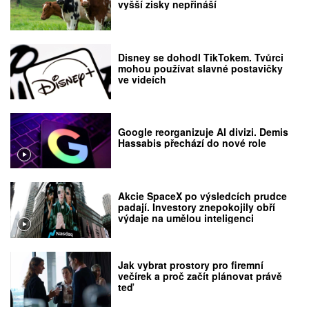
vyšší zisky nepřináší
Disney se dohodl TikTokem. Tvůrci
mohou používat slavné postavičky
ve videích
Google reorganizuje AI divizi. Demis
Hassabis přechází do nové role
Akcie SpaceX po výsledcích prudce
padají. Investory znepokojily obří
výdaje na umělou inteligenci
Jak vybrat prostory pro firemní
večírek a proč začít plánovat právě
teď