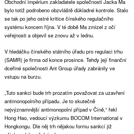
Obchodní impérium zakladatele společnosti Jacka Ma
bylo totiž podrobeno obzvláště důkladné kontrole. Stalo
se tak po jeho ostré kritice čínského regulačního
systému koncem října. V té době Ma zmizel z očí
veřejnosti a objevil se znovu až v lednu.
V hledáčku čínského státního úřadu pro regulaci trhu
(SAMR) je firma od konce prosince. Tehdy její finanční
dceřiné společnosti Ant Group úřady zabránily ve
vstupu na burzu.
„Tuto sankci bude trh prozatím považovat za uzavření
antimonopolního případu. Je to skutečně
nejvýznamnější antimonopolní případ v Číně,“ řekl
Hong Hao, vedoucí výzkumu BOCOM International v
Hongkongu. Dle něj trh nějakou formu sankcí již