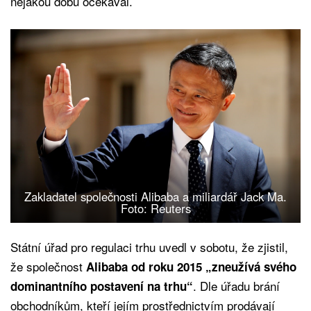
nějakou dobu očekával.
Zakladatel společnosti Alibaba a miliardář Jack Ma.
Foto: Reuters
Státní úřad pro regulaci trhu uvedl v sobotu, že zjistil,
že společnost
Alibaba od roku 2015 „zneužívá svého
. Dle úřadu brání
dominantního postavení na trhu“
obchodníkům, kteří jejím prostřednictvím prodávají