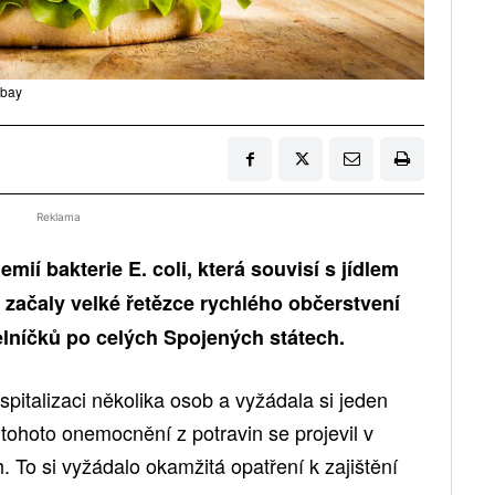
abay
Reklama
emií bakterie E. coli, která souvisí s jídlem
začaly velké řetězce rychlého občerstvení
delníčků po celých Spojených státech.
ospitalizaci několika osob a vyžádala si jeden
 tohoto onemocnění z potravin se projevil v
. To si vyžádalo okamžitá opatření k zajištění