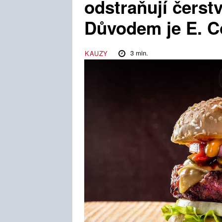
odstraňují čerst
Důvodem je E. C
3
min.
KAUZY