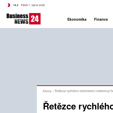
C
19.2
Pátek 7. srpna 2026
Czech
Ekonomika
Finance
Kauzy
Řetězce rychlého občerstvení odstraňují če
Řetězce rychléh