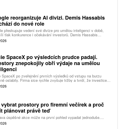
gle reorganizuje AI divizi. Demis Hassabis
chází do nové role
e přeskupuje vedení své divize pro umělou inteligenci v době,
ílí tlak konkurence i očekávání investorů. Demis Hassabis
vá každodenní řízení DeepMind a zaměří se na vývoj pokročilé
 2026
 inteligence i její dopad na společnost.
ie SpaceX po výsledcích prudce padají.
estory znepokojily obří výdaje na umělou
eligenci
 SpaceX po zveřejnění prvních výsledků od vstupu na burzu
ně oslabily. Firma sice rychle zvyšuje tržby a tvrdí, že investice
ělé inteligence se vracejí mnohem rychleji než dříve, investoři ale
 2026
eší, zda je tempo rekordních výdajů dlouhodobě udržitelné.
 vybrat prostory pro firemní večírek a proč
ít plánovat právě teď
ava úspěšné akce může na první pohled vypadat jednoduše....
 2026