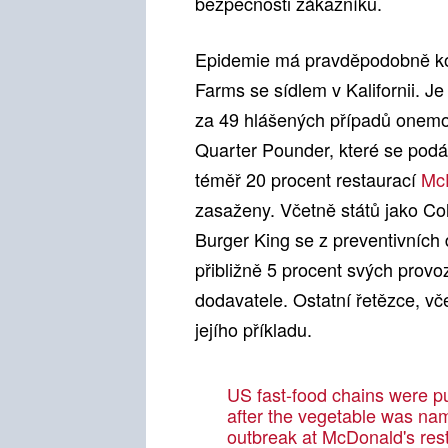
bezpečnosti zákazníků.
Epidemie má pravděpodobně koř
Farms se sídlem v Kalifornii. 
za 49 hlášených případů onemocn
Quarter Pounder, které se podá
téměř 20 procent restaurací
Mc
zasaženy. Včetně států jako C
Burger King se z preventivních 
přibližně 5 procent svých provoz
dodavatele. Ostatní řetězce, vč
jejího příkladu.
US fast-food chains were pu
after the vegetable was name
outbreak at McDonald's res