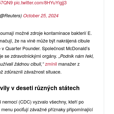
Iv57QN9
pic.twitter.com/8HYuYigjj3
(@Reuters)
October 25, 2024
oumají možné zdroje kontaminace bakterií E.
načují, že na vině může být nakrájená cibule
é v Quarter Pounder. Společnost McDonald’s
uje se zdravotnickými orgány.
„Podnik nám řekl,
zmínil
manažer z
ívali žádnou cibuli,“
ž zdůraznil závažnost situace.
vily v deseti různých státech
i nemocí (CDC) vyzvalo všechny, kteří po
menu pociťují závažné příznaky připomínající