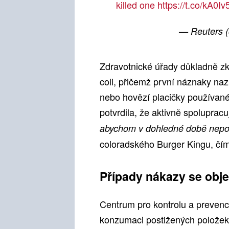
killed one
https://t.co/kA0
— Reuters 
Zdravotnické úřady důkladně zk
coli, přičemž první náznaky naz
nebo hovězí placičky používan
potvrdila, že aktivně spoluprac
abychom v dohledné době nepouž
coloradského Burger Kingu, čím
Případy nákazy se obje
Centrum pro kontrolu a prevenc
konzumaci postižených položek 