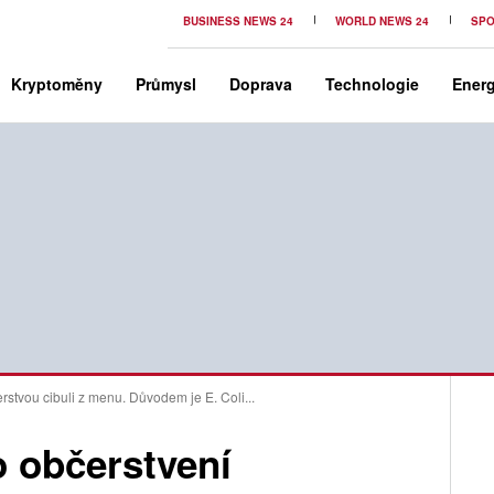
BUSINESS NEWS 24
WORLD NEWS 24
SPO
Kryptoměny
Průmysl
Doprava
Technologie
Energ
rstvou cibuli z menu. Důvodem je E. Coli...
o občerstvení