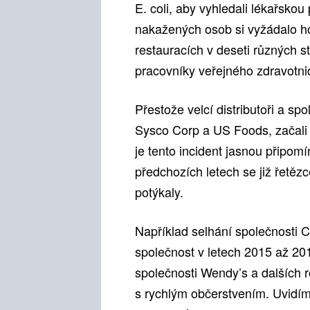
E. coli, aby vyhledali lékařsko
nakažených osob si vyžádalo hos
restauracích v deseti různých s
pracovníky veřejného zdravotnict
Přestože velcí distributoři a spo
Sysco Corp a US Foods, začali i
je tento incident jasnou připom
předchozích letech se již řetě
potýkaly.
Například selhání společnosti Ch
společnost v letech 2015 až 201
společnosti Wendy’s a dalších r
s rychlým občerstvením. Uvidíme