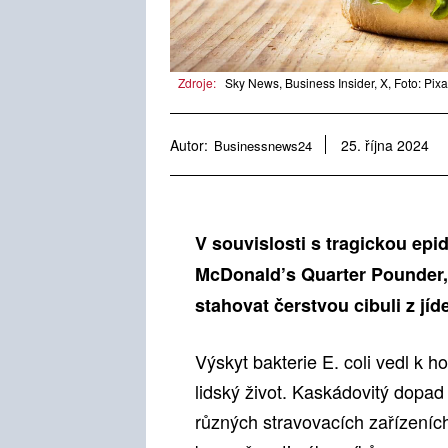
Zdroje:
Sky News, Business Insider, X, Foto: Pix
Autor:
Businessnews24
25. října 2024
V souvislosti s tragickou epid
McDonald’s Quarter Pounder, 
stahovat čerstvou cibuli z jí
Výskyt bakterie E. coli vedl k h
lidský život. Kaskádovitý dopad
různých stravovacích zařízeních