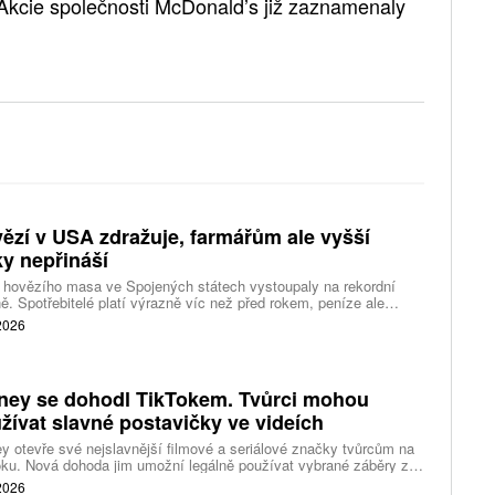
 Akcie společnosti McDonald’s již zaznamenaly
ězí v USA zdražuje, farmářům ale vyšší
ky nepřináší
 hovězího masa ve Spojených státech vystoupaly na rekordní
ě. Spotřebitelé platí výrazně víc než před rokem, peníze ale
távají farmářům, zpracovatelům ani restauracím. Celý řetězec
 2026
jí nedostatek dobytka a prudce rostoucí náklady.
ney se dohodl TikTokem. Tvůrci mohou
žívat slavné postavičky ve videích
y otevře své nejslavnější filmové a seriálové značky tvůrcům na
ku. Nová dohoda jim umožní legálně používat vybrané záběry z
kce studia a sdílet vlastní videa také na platformě Disney Verts.
 2026