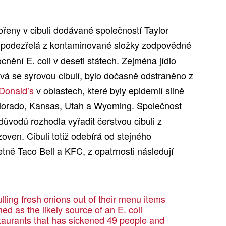
eny v cibuli dodávané společností Taylor
Je podezřelá z kontaminované složky zodpovědné
ění E. coli v deseti státech. Zejména jídlo
vá se syrovou cibulí, bylo dočasně odstraněno z
Donald’s
v oblastech, které byly epidemií silně
olorado, Kansas, Utah a Wyoming. Společnost
důvodů rozhodla vyřadit čerstvou cibuli z
oven. Cibuli totiž odebírá od stejného
etně Taco Bell a KFC, z opatrnosti následují
lling fresh onions out of their menu items
d as the likely source of an E. coli
taurants that has sickened 49 people and