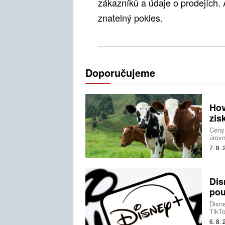
zákazníků a údaje o prodejích.
znatelný pokles.
Doporučujeme
Hov
zis
Ceny
úrovn
nezůs
7. 8.
svíra
Dis
pou
Disne
TikTo
produ
6. 8.