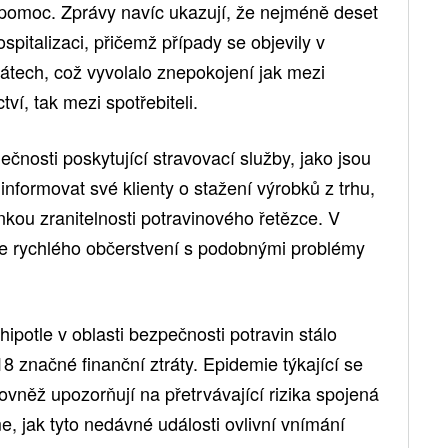
u pomoc. Zprávy navíc ukazují, že nejméně deset
pitalizaci, přičemž případy se objevily v
tátech, což vyvolalo znepokojení jak mezi
ví, tak mezi spotřebiteli.
lečnosti poskytující stravovací služby, jako jsou
nformovat své klienty o stažení výrobků z trhu,
ínkou zranitelnosti potravinového řetězce. V
zce rychlého občerstvení s podobnými problémy
ipotle v oblasti bezpečnosti potravin stálo
8 značné finanční ztráty. Epidemie týkající se
ovněž upozorňují na přetrvávající rizika spojená
, jak tyto nedávné události ovlivní vnímání