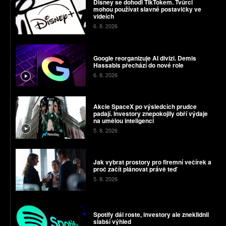
Disney se dohodl TikTokem. Tvůrci
mohou používat slavné postavičky ve
videích
6. 8. 2026
Google reorganizuje AI divizi. Demis
Hassabis přechází do nové role
6. 8. 2026
Akcie SpaceX po výsledcích prudce
padají. Investory znepokojily obří výdaje
na umělou inteligenci
5. 8. 2026
Jak vybrat prostory pro firemní večírek a
proč začít plánovat právě teď
5. 8. 2026
Spotify dál roste, investory ale zneklidnil
slabší výhled