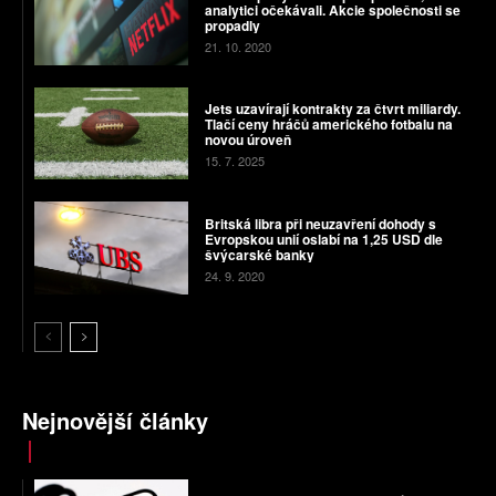
analytici očekávali. Akcie společnosti se
propadly
21. 10. 2020
Jets uzavírají kontrakty za čtvrt miliardy.
Tlačí ceny hráčů amerického fotbalu na
novou úroveň
15. 7. 2025
Britská libra při neuzavření dohody s
Evropskou unií oslabí na 1,25 USD dle
švýcarské banky
24. 9. 2020
Nejnovější články