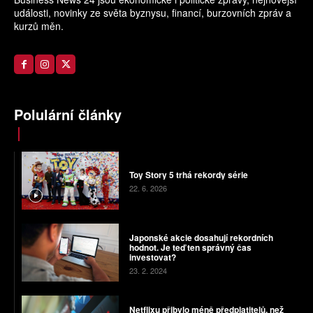
události, novinky ze světa byznysu, financí, burzovních zpráv a
kurzů měn.
Polulární články
Toy Story 5 trhá rekordy série
22. 6. 2026
Japonské akcie dosahují rekordních
hodnot. Je teď ten správný čas
investovat?
23. 2. 2024
Netflixu přibylo méně předplatitelů, než