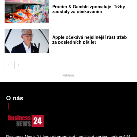
Procter & Gamble zpomaluje. Tržby
zaostaly za očekáváním
Apple očekává nejsilnější růst tržeb
za posledních pět let
Reklama
O nás
Business News 24 jsou ekonomické i politické zprávy, nejnovější