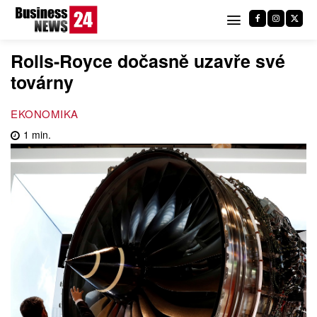
Rolls-Royce dočasně uzavře své
továrny
EKONOMIKA
1
min.