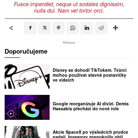
Fusce imperdiet, neque ut sodales dignissim,
nulla dui. Nam vel tortor orci.
Reklama
Doporučujeme
Disney se dohodl TikTokem. Tvůrci
mohou používat slavné postavičky
ve videích
Google reorganizuje AI divizi. Demis
Hassabis přechází do nové role
Akcie SpaceX po výsledcích prudce
padají. Investory znepokojily obří