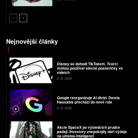
Nejnovější články
Disney se dohodl TikTokem. Tvůrci
mohou používat slavné postavičky ve
videích
6. 8. 2026
Google reorganizuje AI divizi. Demis
Hassabis přechází do nové role
6. 8. 2026
Akcie SpaceX po výsledcích prudce
padají. Investory znepokojily obří výdaje
na umělou inteligenci