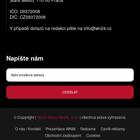
IČO: 09372008
DIČ: CZ09372008
V případě dotazů na redakci pište na
info@wn24.cz
Napište nám
ODESLAT
© Copyright |
World News Media, s.r.o.
| všechna práva vyhrazena.
O nás / Kontakt
Prezentace WNM
Reklama
Ceník reklamy
Obchodní zastoupení
Cookies