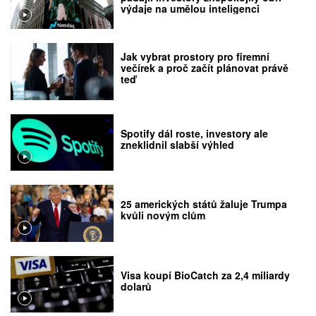
výdaje na umělou inteligenci
Jak vybrat prostory pro firemní
večírek a proč začít plánovat právě
teď
Spotify dál roste, investory ale
zneklidnil slabší výhled
25 amerických států žaluje Trumpa
kvůli novým clům
Visa koupí BioCatch za 2,4 miliardy
dolarů