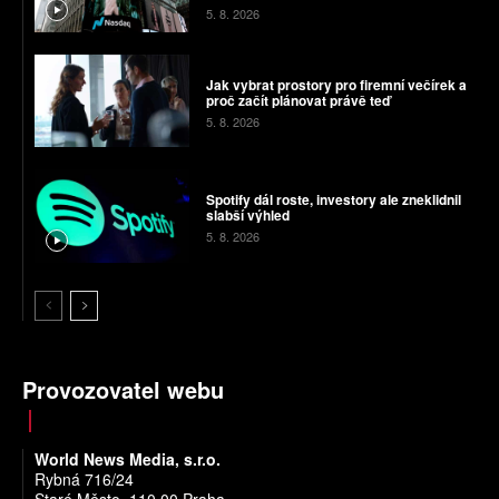
5. 8. 2026
Jak vybrat prostory pro firemní večírek a
proč začít plánovat právě teď
5. 8. 2026
Spotify dál roste, investory ale zneklidnil
slabší výhled
5. 8. 2026
Provozovatel webu
World News Media, s.r.o.
Rybná 716/24
Staré Město, 110 00 Praha