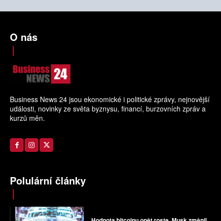
O nás
Business News 24 jsou ekonomické i politické zprávy, nejnovější
události, novinky ze světa byznysu, financí, burzovních zpráv a
kurzů měn.
Polulární články
Hodnota bitcoinu opět roste. Musk změnil