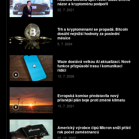
názor a kryptoměnu podpořil
22. 7. 2021
Trh s kryptoměnami se propadá. Bitcoin
dosáhl nejnižší hodnoty za poslední
měsíce
5. 7. 2024
Waze dostává velkou AI aktualizaci. Nové
funkce přizpůsobí trasu i komunikaci
řidiči
15. 7. 2026
Evropská komise představila nový
přísnější plán boje proti změně klimatu
15. 7. 2021
Americký výrobce čipů Micron sníží příští
rok počet zaměstnanců
22. 12. 2022