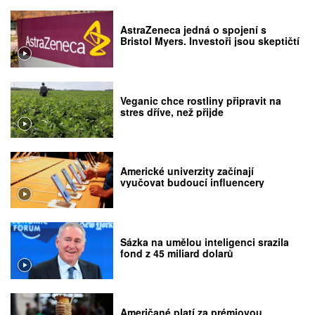
AstraZeneca jedná o spojení s
Bristol Myers. Investoři jsou skeptičtí
Veganic chce rostliny připravit na
stres dříve, než přijde
Americké univerzity začínají
vyučovat budoucí influencery
Sázka na umělou inteligenci srazila
fond z 45 miliard dolarů
Američané platí za prémiovou