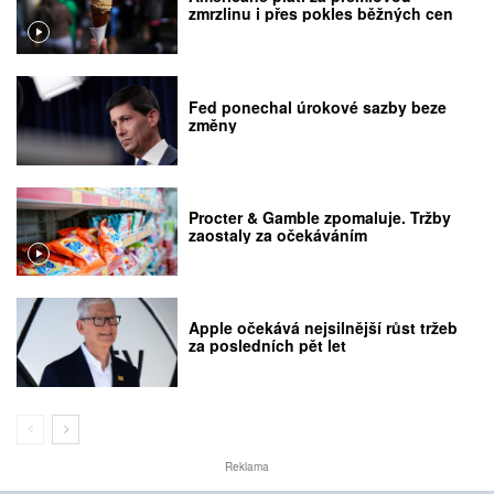
zmrzlinu i přes pokles běžných cen
Fed ponechal úrokové sazby beze
změny
Procter & Gamble zpomaluje. Tržby
zaostaly za očekáváním
Apple očekává nejsilnější růst tržeb
za posledních pět let
Reklama