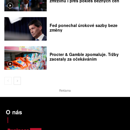
zmrzlinu i přes pokles běžných cen
Fed ponechal úrokové sazby beze
změny
Procter & Gamble zpomaluje. Tržby
zaostaly za očekáváním
Reklama
O nás