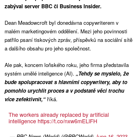
zabýval server BBC či Business Insider.
Dean Meadowcroft byl donedávna copywriterem v
malém marketingovém oddělení. Mezi jeho povinnosti
patřilo psaní tiskových zpráv, příspěvků na sociální sítě
a dalšího obsahu pro jeho společnost.
Ale pak, koncem loňského roku, jeho firma představila
systém umělé inteligence (AI).
„Tehdy se myslelo, že
bude spolupracovat s hlavními copywritery, aby to
pomohlo urychlit proces a v podstatě věci trochu
říká.
více zefektivnit,“
The workers already replaced by artificial
intelligence
https://t.co/nxw6mELlFH
— BBC News (World) (@BBCWorld)
June 16, 2023