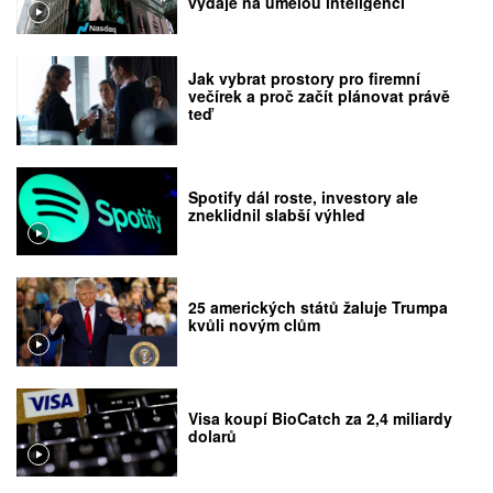
výdaje na umělou inteligenci
Jak vybrat prostory pro firemní
večírek a proč začít plánovat právě
teď
Spotify dál roste, investory ale
zneklidnil slabší výhled
25 amerických států žaluje Trumpa
kvůli novým clům
Visa koupí BioCatch za 2,4 miliardy
dolarů