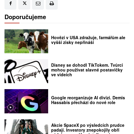
Doporučujeme
Hovězí v USA zdražuje, farmářům ale
vyšší zisky nepřináší
Disney se dohodl TikTokem. Tvůrci
mohou používat slavné postavičky
ve videích
Google reorganizuje AI divizi. Demis
Hassabis přechází do nové role
Akcie SpaceX po výsledcích prudce
padají. Investory znepokojily obří