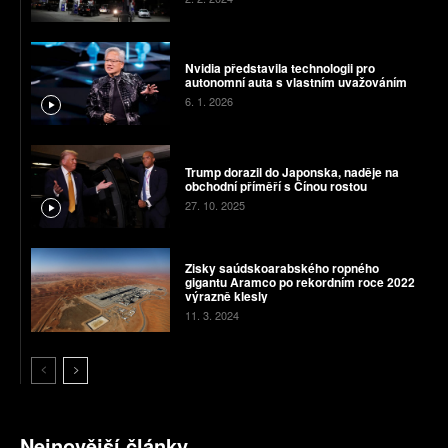
Nvidia představila technologii pro
autonomní auta s vlastním uvažováním
6. 1. 2026
Trump dorazil do Japonska, naděje na
obchodní příměří s Čínou rostou
27. 10. 2025
Zisky saúdskoarabského ropného
gigantu Aramco po rekordním roce 2022
výrazně klesly
11. 3. 2024
Nejnovější články