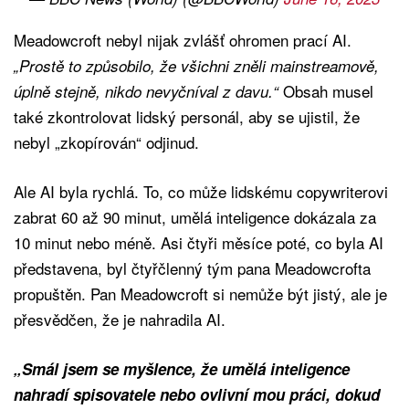
Meadowcroft nebyl nijak zvlášť ohromen prací AI.
„Prostě to způsobilo, že všichni zněli mainstreamově,
Obsah musel
úplně stejně, nikdo nevyčníval z davu.“
také zkontrolovat lidský personál, aby se ujistil, že
nebyl „zkopírován“ odjinud.
Ale AI byla rychlá. To, co může lidskému copywriterovi
zabrat 60 až 90 minut, umělá inteligence dokázala za
10 minut nebo méně. Asi čtyři měsíce poté, co byla AI
představena, byl čtyřčlenný tým pana Meadowcrofta
propuštěn. Pan Meadowcroft si nemůže být jistý, ale je
přesvědčen, že je nahradila AI.
„Smál jsem se myšlence, že umělá inteligence
nahradí spisovatele nebo ovlivní mou práci, dokud