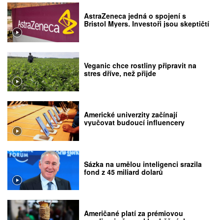
AstraZeneca jedná o spojení s
Bristol Myers. Investoři jsou skeptičtí
Veganic chce rostliny připravit na
stres dříve, než přijde
Americké univerzity začínají
vyučovat budoucí influencery
Sázka na umělou inteligenci srazila
fond z 45 miliard dolarů
Američané platí za prémiovou