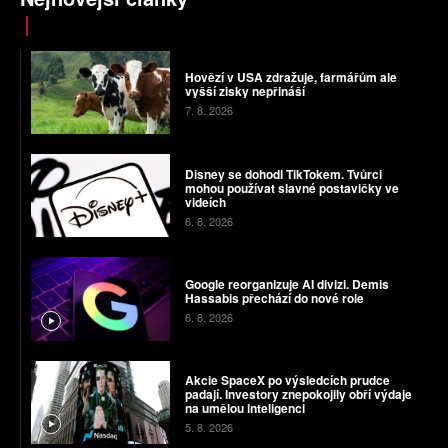
Hovězí v USA zdražuje, farmářům ale
vyšší zisky nepřináší
7. 8. 2026
Disney se dohodl TikTokem. Tvůrci
mohou používat slavné postavičky ve
videích
6. 8. 2026
Google reorganizuje AI divizi. Demis
Hassabis přechází do nové role
6. 8. 2026
Akcie SpaceX po výsledcích prudce
padají. Investory znepokojily obří výdaje
na umělou inteligenci
5. 8. 2026