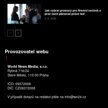
Jak vybrat prostory pro firemní večírek a
proč začít plánovat právě teď
5. 8. 2026
Provozovatel webu
World News Media, s.r.o.
Rybná 716/24
Staré Město, 110 00 Praha
IČO: 09372008
DIČ: CZ09372008
V případě dotazů na redakci pište na
info@wn24.cz