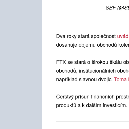
— SBF (@S
Dva roky stará společnost
uvád
dosahuje objemu obchodů kolem
FTX se stará o širokou škálu o
obchodů, institucionálních obc
například slavnou dvojici
Toma 
Čerstvý přísun finančních prost
produktů a k dalším investicím.