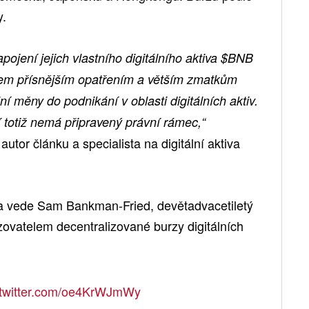
y.
pojení jejich vlastního digitálního aktiva $BNB
hem přísnějším opatřením a větším zmatkům
lní měny do podnikání v oblasti digitálních aktiv.
í totiž nemá připravený právní rámec,“
utor článku a specialista na digitální aktiva
 a vede Sam Bankman-Fried, devětadvacetiletý
ozovatelem decentralizované burzy digitálních
.twitter.com/oe4KrWJmWy