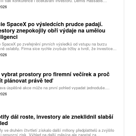
ílí tlak konkurence i očekávání investorů. Demis Hassabis
vá každodenní řízení DeepMind a zaměří se na vývoj pokročilé
 2026
 inteligence i její dopad na společnost.
ie SpaceX po výsledcích prudce padají.
estory znepokojily obří výdaje na umělou
eligenci
 SpaceX po zveřejnění prvních výsledků od vstupu na burzu
ně oslabily. Firma sice rychle zvyšuje tržby a tvrdí, že investice
ělé inteligence se vracejí mnohem rychleji než dříve, investoři ale
 2026
eší, zda je tempo rekordních výdajů dlouhodobě udržitelné.
 vybrat prostory pro firemní večírek a proč
ít plánovat právě teď
ava úspěšné akce může na první pohled vypadat jednoduše....
 2026
tify dál roste, investory ale zneklidnil slabší
led
fy ve druhém čtvrtletí získalo další miliony předplatitelů a zvýšilo
 i provozní zisk. Výhled na další měsíce ale zaostal za