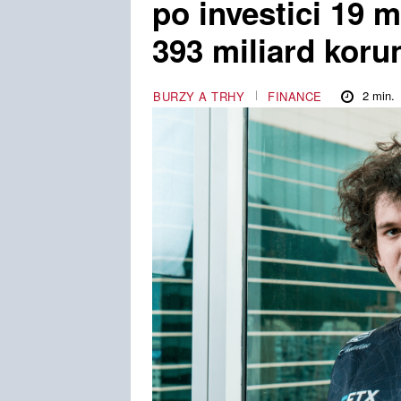
po investici 19 m
393 miliard koru
2
min.
BURZY A TRHY
FINANCE