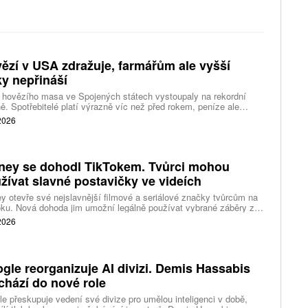
ězí v USA zdražuje, farmářům ale vyšší
ky nepřináší
 hovězího masa ve Spojených státech vystoupaly na rekordní
ě. Spotřebitelé platí výrazně víc než před rokem, peníze ale
távají farmářům, zpracovatelům ani restauracím. Celý řetězec
 2026
jí nedostatek dobytka a prudce rostoucí náklady.
ney se dohodl TikTokem. Tvůrci mohou
žívat slavné postavičky ve videích
y otevře své nejslavnější filmové a seriálové značky tvůrcům na
ku. Nová dohoda jim umožní legálně používat vybrané záběry z
kce studia a sdílet vlastní videa také na platformě Disney Verts.
 2026
gle reorganizuje AI divizi. Demis Hassabis
chází do nové role
e přeskupuje vedení své divize pro umělou inteligenci v době,