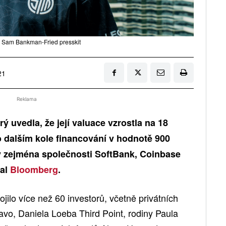
: Sam Bankman-Fried presskit
21
Reklama
ý uvedla, že její valuace vzrostla na 18
po dalším kole financování v hodnotě 900
ly zejména společnosti SoftBank, Coinbase
val
Bloomberg
.
jilo více než 60 investorů, včetně privátních
avo, Daniela Loeba Third Point, rodiny Paula