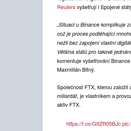
Reuters
vyšetřují i Spojené stát
„Situaci u Binance komplikuje za
což je proces podléhající mno
nežli bez zapojení vlastní digitá
Většina států pro takové jednán
komentuje vyšetřování Binance a
Maxmilián Bitný.
Společnost FTX, kterou založil
miliardář, je vlastníkem a prov
aktiv FTX.
https://t.co/GItZR05BJc
pic