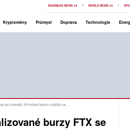
BUSINESS NEWS 24
WORLD NEWS 24
SPO
Kryptoměny
Průmysl
Doprava
Technologie
Energ
 po investici 19 miliard korun zvýšila na...
alizované burzy FTX se