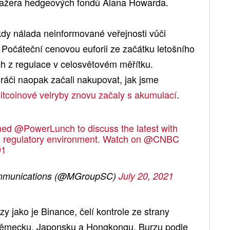
nažera hedgeových fondů Alana Howarda.
 kdy nálada neinformované veřejnosti vůči
očáteční cenovou euforii ze začátku letošního
ach z regulace v celosvětovém měřítku.
í hráči naopak začali nakupovat, jak jsme
itcoinové velryby znovu začaly s akumulací
.
ned
@PowerLunch
to discuss the latest with
 regulatory environment. Watch on
@CNBC
91
ommunications (@MGroupSC)
July 20, 2021
y jako je Binance, čelí kontrole ze strany
, Německu, Japonsku a Hongkongu. Burzu podle