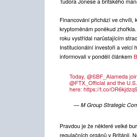
Tudora Jonese a britského ma
Financování přichází ve chvíli,
kryptoměnám poněkud zhořkla. P
roku vystřídal narůstajícím str
Institucionální investoři a velc
informovali v pondělí článkem
B
Today,
@SBF_Alameda
joi
@FTX_Official
and the U.S.
here:
https://t.co/OR6kjdzq
— M Group Strategic C
Pravdou je že některé velké burz
regulačních orgánů v Británii