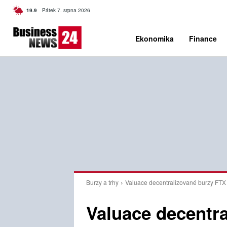
C
19.9
Pátek 7. srpna 2026
Czech
Ekonomika
Finance
Burzy a trhy
Valuace decentralizované burzy FTX se
Valuace decentr